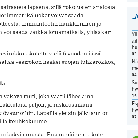
sairasteta lapsena, sillä rokotusten ansiosta
uorimmat ikäluokat voivat saada
tteesta. Immuniteetin hankkiminen jo
 voi saada vaikka lomamatkalla, ylilääkäri
Yl
ai
hu
 vesirokkorokotetta vielä 6 vuoden iässä
03
Nä
ältää vesirokon lisäksi suojan tuhkarokkoa,
me
04
Su
la
hy
 vakava tauti, joka vaatii lähes aina
15
Es
rakkuloita paljon, ja raskausaikana
hy
iövaurioihin. Lapsilla yleisin jälkitauti on
07
silla keuhkokuume.
luu kaksi annosta. Ensimmäinen rokote