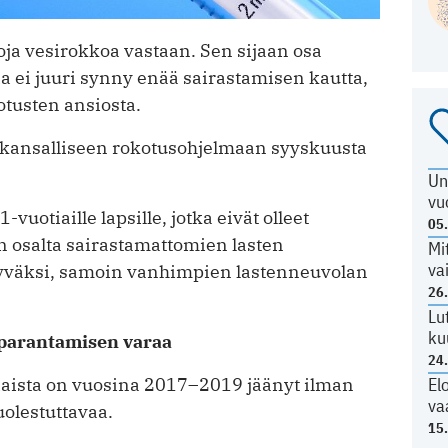
oja vesirokkoa vastaan. Sen sijaan osa
aa ei juuri synny enää sairastamisen kautta,
otusten ansiosta.
 kansalliseen rokotusohjelmaan syyskuusta
Un
vu
vuotiaille lapsille, jotka eivät olleet
05
n osalta sairastamattomien lasten
Mi
va
yväksi, samoin vanhimpien lastenneuvolan
26
Lu
ku
 parantamisen varaa
24
tiaista on vuosina 2017–2019 jäänyt ilman
El
va
olestuttavaa.
15