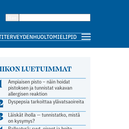
Hae
TI
TERVEYDENHUOLTO
MIELIPIDE
IIKON LUETUIMMAT
1
Ampiaisen pisto – näin hoidat
pistoksen ja tunnistat vakavan
allergisen reaktion
2
Dyspepsia tarkoittaa ylävatsaoireita
3
Läiskät iholla — tunnistatko, mistä
on kysymys?
Palleatyrä: syyt, oireet ja hoito