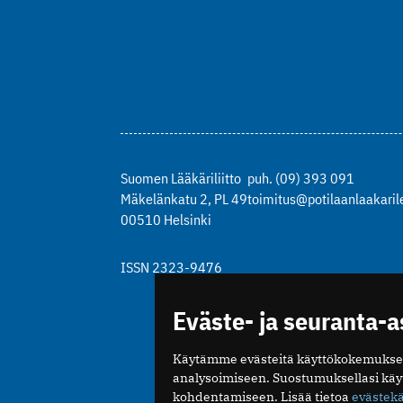
Suomen Lääkäriliitto
puh. (09) 393 091
Mäkelänkatu 2, PL 49
toimitus@potilaanlaakarile
00510 Helsinki
ISSN 2323-9476
Eväste- ja seuranta-
Käytämme evästeitä käyttökokemukse
analysoimiseen. Suostumuksellasi kä
kohdentamiseen. Lisää tietoa
evästek