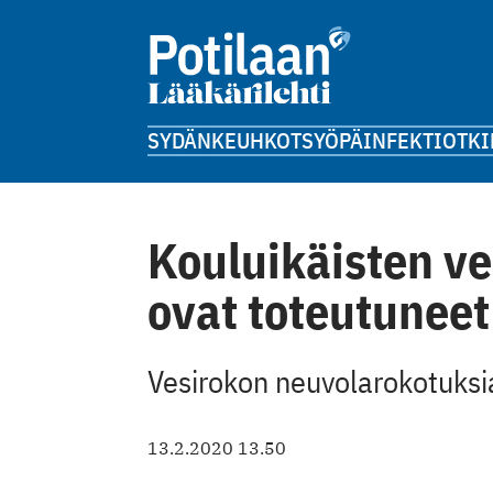
SYDÄN
KEUHKOT
SYÖPÄ
INFEKTIOT
KI
Kouluikäisten v
ovat toteutuneet
Vesirokon neuvolarokotuksi
13.2.2020 13.50