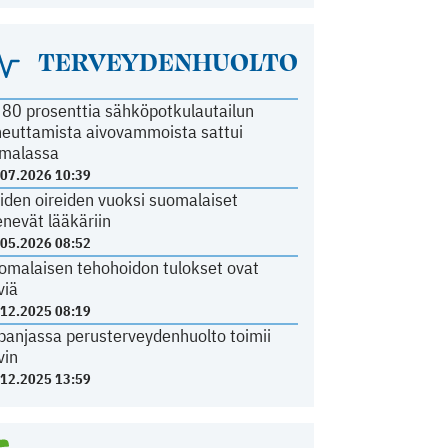
TERVEYDENHUOLTO
i 80 prosenttia sähköpotkulautailun
heuttamista aivovammoista sattui
malassa
.07.2026 10:39
iden oireiden vuoksi suomalaiset
nevät lääkäriin
.05.2026 08:52
omalaisen tehohoidon tulokset ovat
viä
.12.2025 08:19
panjassa perusterveydenhuolto toimii
vin
.12.2025 13:59