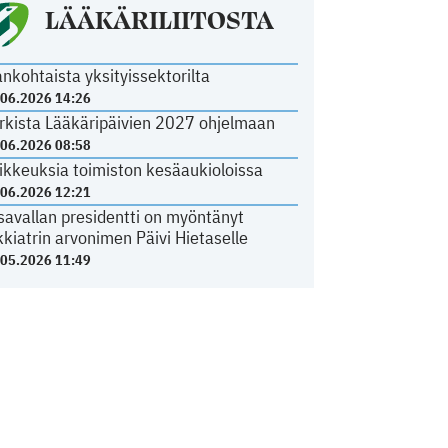
LÄÄKÄRILIITOSTA
ankohtaista yksityissektorilta
.06.2026 14:26
rkista Lääkäripäivien 2027 ohjelmaan
.06.2026 08:58
ikkeuksia toimiston kesäaukioloissa
.06.2026 12:21
savallan presidentti on myöntänyt
kkiatrin arvonimen Päivi Hietaselle
.05.2026 11:49