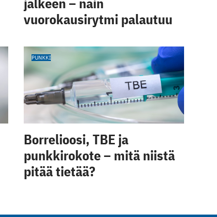
jälkeen – näin
vuorokausirytmi palautuu
PUNKKI
Borrelioosi, TBE ja
punkkirokote – mitä niistä
pitää tietää?