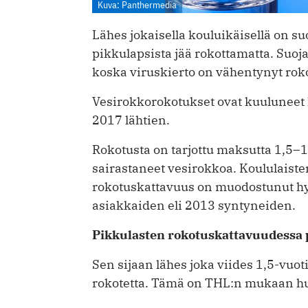
Kuva: Panthermedia
Lähes jokaisella kouluikäisellä on su
pikkulapsista jää rokottamatta. Suoj
koska viruskierto on vähentynyt rok
Vesirokkorokotukset ovat kuuluneet
2017 lähtien.
Rokotusta on tarjottu maksutta 1,5–11-
sairastaneet vesirokkoa. Koululaiste
rokotuskattavuus on muodostunut h
asiakkaiden eli 2013 syntyneiden.
Pikkulasten rokotuskattavuudessa
Sen sijaan lähes joka viides 1,5-vuo
rokotetta. Tämä on THL:n mukaan hu