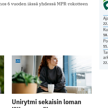
nnos 6 vuoden iässä yhdessä MPR-rokotteen
Aj
22
Ku
18
Po
11
Ta
ar
UNI
22
Unirytmi sekaisin loman