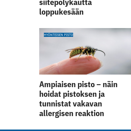
siitepölykautta
loppukesään
HYÖNTEISEN PISTO
Ampiaisen pisto – näin
hoidat pistoksen ja
tunnistat vakavan
allergisen reaktion