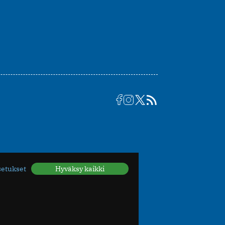
setukset
Hyväksy kaikki