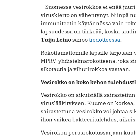
– Suomessa vesirokkoa ei enää juuri 
viruskierto on vähentynyt. Niinpä n
immuniteetin käytännössä vain roko
lapsuudessa on tärkeää, koska taudin
Tuija Leino
sanoo
tiedotteessa
.
Rokottamattomille lapsille tarjotaan
MPRV-yhdistelmärokotteena, joka sis
sikotautia ja vihurirokkoa vastaan.
Vesirokko on koko kehon tulehdusti
Vesirokko on aikuisiällä sairastettuna
viruslääkityksen. Kuume on korkea, 
sairastettuna vesirokko voi johtaa sik
ihon vaikea bakteeritulehdus, aikui
Vesirokon perusrokotussarjaan kuu