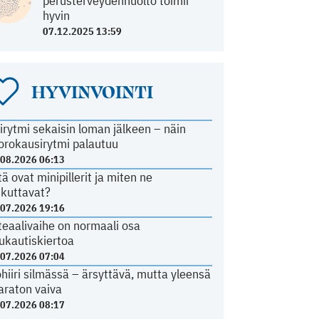
perusterveydenhuolto toimii
hyvin
07.12.2025 13:59
HYVINVOINTI
irytmi sekaisin loman jälkeen – näin
orokausirytmi palautuu
.08.2026 06:13
tä ovat minipillerit ja miten ne
ikuttavat?
.07.2026 19:16
teaalivaihe on normaali osa
ukautiskiertoa
.07.2026 07:04
ohiiri silmässä – ärsyttävä, mutta yleensä
araton vaiva
.07.2026 08:17