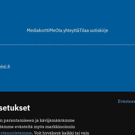
Mediakortti
Me
Ota yhteyttä
Tilaa uutiskirje
hti.fi
Evästea
asetukset
n parantamiseen ja kävijämäärämme
ytämme evästeitä myös markkinoinnin
äytännöistämme
. Voit hyväksyä kaikki tai vain