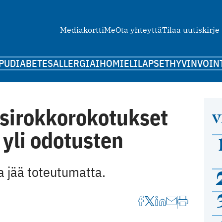
Mediakortti
Me
Ota yhteyttä
Tilaa uutiskirje
PU
DIABETES
ALLERGIA
IHO
MIELI
LAPSET
HYVINVOIN
esirokkorokotukset
V
 yli odotusten
a jää toteutumatta.