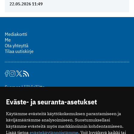
22.05.2026 11:49
Mediakortti
Me
Ota yhteyttä
Tilaa uutiskirje
Suomen Lääkäriliitto
Mäkelänkatu 2, PL 49
Eväste- ja seuranta-asetukset
00510 Helsinki
puh. (09) 393 091
Käytämme evästeitä käyttökokemuksen parantamiseen ja
toimitus@potilaanlaakarilehti.fi
kävijämäärämme analysoimiseen. Suostumuksellasi
käytämme evästeitä myös markkinoinnin kohdentamiseen.
ISSN 2323-9476
Lisää tietoa
evästekäytännöistämme
. Voit hyväksyä kaikki tai