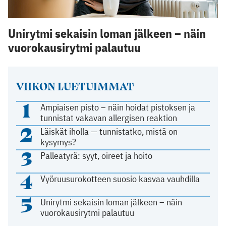
Unirytmi sekaisin loman jälkeen – näin
vuorokausirytmi palautuu
VIIKON LUETUIMMAT
1
Ampiaisen pisto – näin hoidat pistoksen ja
tunnistat vakavan allergisen reaktion
2
Läiskät iholla — tunnistatko, mistä on
kysymys?
3
Palleatyrä: syyt, oireet ja hoito
4
Vyöruusurokotteen suosio kasvaa vauhdilla
5
Unirytmi sekaisin loman jälkeen – näin
vuorokausirytmi palautuu