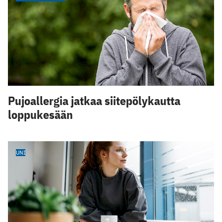
Pujoallergia jatkaa siitepölykautta
loppukesään
UNI