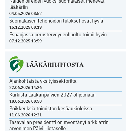
Näiden oireiden vuoksi suomalaiset menevät
lääkäriin
04.05.2026 08:52
Suomalaisen tehohoidon tulokset ovat hyviä
15.12.2025 08:19
Espanjassa perusterveydenhuolto toimii hyvin
07.12.2025 13:59
LÄÄKÄRILIITOSTA
Ajankohtaista yksityissektorilta
22.06.2026 14:26
Kurkista Lääkäripäivien 2027 ohjelmaan
18.06.2026 08:58
Poikkeuksia toimiston kesäaukioloissa
11.06.2026 12:21
Tasavallan presidentti on myöntänyt arkkiatrin
arvonimen Päivi Hietaselle