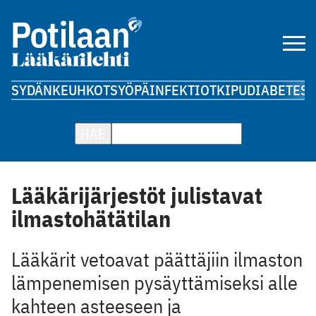
SYDÄN
KEUHKOT
SYÖPÄ
INFEKTIOT
KIPU
DIABETES
A
HAE
Lääkärijärjestöt julistavat
ilmastohätätilan
Lääkärit vetoavat päättäjiin ilmaston
lämpenemisen pysäyttämiseksi alle
kahteen asteeseen ja