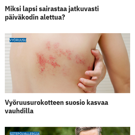
Miksi lapsi sairastaa jatkuvasti
päiväkodin alettua?
VYÖRUUSU
Vyöruusurokotteen suosio kasvaa
vauhdilla
SIITEPÖLYALLERGIA