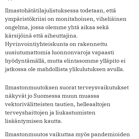
Ilmastohätätilajulistuksessa todetaan, että
ympäristökriisi on monitahoinen, viheliäinen
ongelma, jossa olemme yhtä aikaa sekä
kärsijöinä että aiheuttajina.
Hyvinvointiyhteiskunta on rakennettu
uusiutumattomia luonnonvaroja vapaasti
hyödyntämällä, mutta elintasomme ylläpito ei
jatkossa ole mahdollista ylikulutuksen avulla.
Ilmastonmuutoksen suorat terveysvaikutukset
näkyvät jo Suomessa muun muassa
vektorivälitteisten tautien, helleaaltojen
terveyshaittojen ja liukastumisten
lisääntymisen kautta.
Ilmastonmuutos vaikuttaa myös pandemioiden