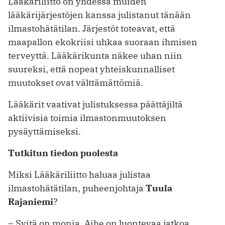
Lääkäriliitto on yhdessä muiden
lääkärijärjestöjen kanssa julistanut tänään
ilmastohätätilan. Järjestöt toteavat, että
maapallon ekokriisi uhkaa suoraan ihmisen
terveyttä. Lääkärikunta näkee uhan niin
suureksi, että nopeat yhteiskunnalliset
muutokset ovat välttämättömiä.
Lääkärit vaativat julistuksessa päättäjiltä
aktiivisia toimia ilmastonmuutoksen
pysäyttämiseksi.
Tutkitun tiedon puolesta
Miksi Lääkäriliitto haluaa julistaa
ilmastohätätilan, puheenjohtaja
Tuula
Rajaniemi
?
– Syitä on monia. Aihe on luontevaa jatkoa