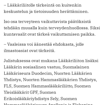
– Lääkäriliitolle tärkeintä on kuitenkin
keskustelun ja tietoisuuden herättäminen.
Iso osa terveyteen vaikuttavista päätöksistä
tehdään muualla kuin terveydenhuollossa. Siksi
kuntavaalit ovat tärkeä vaikuttamisen paikka.
– Vaaleissa voi äänestää ehdokasta, jolle
ilmastoasiat ovat tärkeitä.
Julistuksessa ovat mukana Lääkäriliiton lisäksi
Lääkärin sosiaalinen vastuu, Suomalainen
Lääkäriseura Duodecim, Nuorten Lääkärien
Yhdistys, Nuorten Hammaslääkärien Yhdistys,
FLS, Suomen Hammaslääkäriliitto, Suomen
Yleislääkärit GPF, Suomen
Erikoislääkäriyhdistys Sely, Suomen
Hammaslääkäriseura Apollonia ja Elokapina