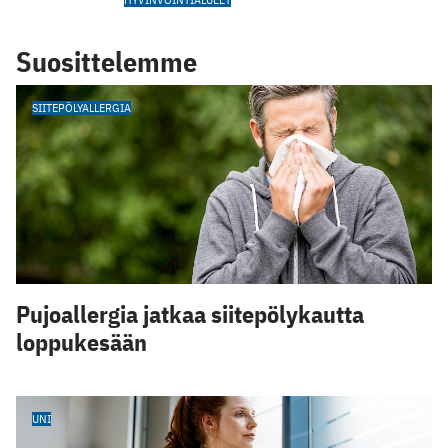
Suosittelemme
SIITEPÖLYALLERGIA
Pujoallergia jatkaa siitepölykautta
loppukesään
UNI