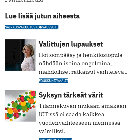
Lue lisää jutun aiheesta
SAIRAUSVAKUUTUSKORVAUS
SOTE
Valittujen lupaukset
Hoitoonpääsy ja henkilöstöpula
nähdään isoina ongelmina,
mahdolliset ratkaisut vaihtelevat.
EDUSKUNTAVAALIT
Syksyn tärkeät värit
Tilannekuvan mukaan ainakaan
ICT:ssä ei saada kaikkea
vuodenvaihteeseen mennessä
valmiiksi.
HYVINVOINTIALUEET