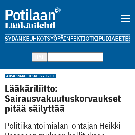
SYDÄN
KEUHKOT
SYÖPÄ
INFEKTIOT
KIPU
DIABETES
A
HAE
SAIRAUSVAKUUTUSKORVAUS
SOTE
Lääkäriliitto:
Sairausvakuutuskorvaukset
pitää säilyttää
Politiikantoimialan johtajan Heikki