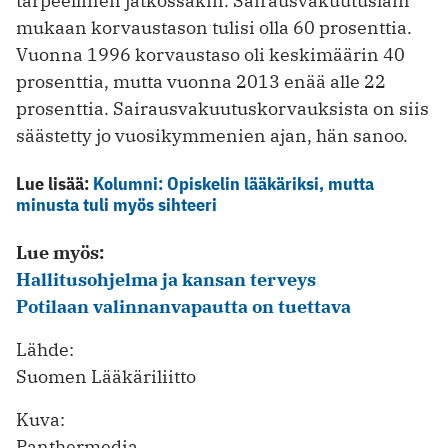
tarpeellinen jatkossakin. Sairausvakuutuslain
mukaan korvaustason tulisi olla 60 prosenttia.
Vuonna 1996 korvaustaso oli keskimäärin 40
prosenttia, mutta vuonna 2013 enää alle 22
prosenttia. Sairausvakuutuskorvauksista on siis
säästetty jo vuosikymmenien ajan, hän sanoo.
Lue lisää:
Kolumni: Opiskelin lääkäriksi, mutta
minusta tuli myös sihteeri
Lue myös:
Hallitusohjelma ja kansan terveys
Potilaan valinnanvapautta on tuettava
Lähde:
Suomen Lääkäriliitto
Kuva:
Panthermedia