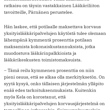
ratkaisu on täysin vastakkainen Lääkäriliiton
tavoitteille, Pärnänen perustelee.
Hän laskee, että potilaalle maksettava korvaus
yksityislääkäripalvelujen käytöstä tulee olemaan
lähempänä kymmentä prosenttia potilaan
maksamista kokonaiskustannuksista, jotka
muodostuva lääkärinpalkkioista ja
lääkärikeskusten toimistomaksuista.
– Tämä reilu kymmenen prosenttia on niin
pieni osuus, että se alkaa olla merkityksetön. On
syytä kysyä, onko tällaisen järjestelmän ylläpito
enää edes tarkoituksenmukaista. Kuitenkin
myös Kela on korostanut, että
yksityislääkäripalvelujen korvausjärjestelmä on