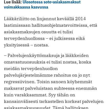
Lue lisää:
Ulosotossa sote-asiakasmaksut
voimakkaassa kasvussa
Lääkäriliitto on linjannut keväällä 2014
laatimissaan hallitusohjelmatavoitteissa, että
asiakasmaksujen osuutta ei tulisi
terveydenhuollossa – ei julkisessa eikä
yksityisessä – nostaa.
– Palvelujenkäyttömaksuja ja lääkkeiden
omavastuuosuuksia ei tulisi nostaa, koska
meidän terveydenhuollon
palvelujärjestelmämme rahoitus on jo nyt
regressiivinen. Toisin sanoen köyhemmät
maksavat palveluistaan suhteessa enemmän
kuin varakkaammat. Syy tähän on
kansainvälisesti tarkastellen korkeat palvelujen
asiakasmaksuosuudet. Tämä hallituksen