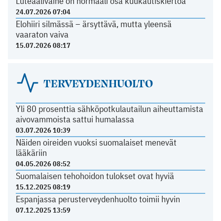
Luteaalivaihe on normaali osa kuukautiskiertoa
24.07.2026 07:04
Elohiiri silmässä – ärsyttävä, mutta yleensä
vaaraton vaiva
15.07.2026 08:17
TERVEYDENHUOLTO
Yli 80 prosenttia sähköpotkulautailun aiheuttamista
aivovammoista sattui humalassa
03.07.2026 10:39
Näiden oireiden vuoksi suomalaiset menevät
lääkäriin
04.05.2026 08:52
Suomalaisen tehohoidon tulokset ovat hyviä
15.12.2025 08:19
Espanjassa perusterveydenhuolto toimii hyvin
07.12.2025 13:59