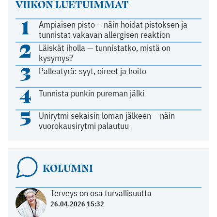
VIIKON LUETUIMMAT
1
Ampiaisen pisto – näin hoidat pistoksen ja
tunnistat vakavan allergisen reaktion
2
Läiskät iholla — tunnistatko, mistä on
kysymys?
3
Palleatyrä: syyt, oireet ja hoito
4
Tunnista punkin pureman jälki
5
Unirytmi sekaisin loman jälkeen – näin
vuorokausirytmi palautuu
KOLUMNI
Terveys on osa turvallisuutta
26.04.2026 15:32