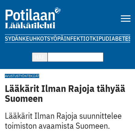
SYDÄN
KEUHKOT
SYÖPÄ
INFEKTIOT
KIPU
DIABETES
A
HAE
AVUSTUSTYÖNTEKIJÄT
Lääkärit Ilman Rajoja tähyää
Suomeen
Lääkärit Ilman Rajoja suunnittelee
toimiston avaamista Suomeen.