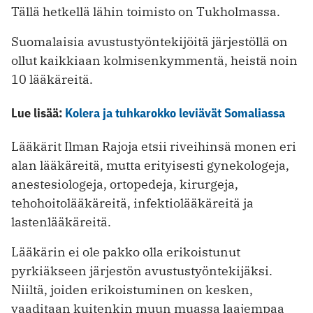
Tällä hetkellä lähin toimisto on Tukholmassa.
Suomalaisia avustustyöntekijöitä järjestöllä on
ollut kaikkiaan kolmisenkymmentä, heistä noin
10 lääkäreitä.
Lue lisää:
Kolera ja tuhkarokko leviävät Somaliassa
Lääkärit Ilman Rajoja etsii riveihinsä monen eri
alan lääkäreitä, mutta erityisesti gynekologeja,
anestesiologeja, ortopedeja, kirurgeja,
tehohoitolääkäreitä, infektiolääkäreitä ja
lastenlääkäreitä.
Lääkärin ei ole pakko olla erikoistunut
pyrkiäkseen järjestön avustustyöntekijäksi.
Niiltä, joiden erikoistuminen on kesken,
vaaditaan kuitenkin muun muassa laajempaa