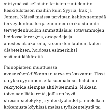
siirtymässä sellaisiin kriisien runtelemiin
keskitulotason maihin kuin Syyria, Irak ja
Jemen. Näissä maissa tarvitaan kehittyneempää
terveydenhuoltoa ja enemmän erikoistuneita
terveydenhuollon ammattilaisia: sotavammojen
hoidossa kirurgeja, ortopedeja ja
anestesialääkäreitä, kroonisten tautien, kuten
diabeteksen, hoidossa esimerkiksi
sisätautilääkäreitä.
Painopisteen muuttuessa
avustushenkilökunnan tarve on kasvanut. Tässä
on yksi syy siihen, että suomalaisia halutaan
rekrytoida aiempaa aktiivisemmin. Mukaan
toivotaan lääkäreitä, joilla on hyvä
stressinsietokyky ja yhteistyötaidot ja mielellään
kokemusta köyhissä maissa työskentelystä tai