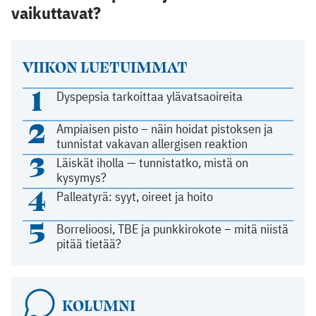
vaikuttavat?
VIIKON LUETUIMMAT
1
Dyspepsia tarkoittaa ylävatsaoireita
2
Ampiaisen pisto – näin hoidat pistoksen ja
tunnistat vakavan allergisen reaktion
3
Läiskät iholla — tunnistatko, mistä on
kysymys?
4
Palleatyrä: syyt, oireet ja hoito
5
Borrelioosi, TBE ja punkkirokote – mitä niistä
pitää tietää?
KOLUMNI