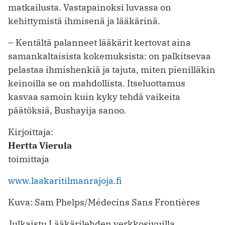
matkailusta. Vastapainoksi luvassa on
kehittymistä ihmisenä ja lääkärinä.
– Kentältä palanneet lääkärit kertovat aina
samankaltaisista kokemuksista: on palkitsevaa
pelastaa ihmishenkiä ja tajuta, miten pienilläkin
keinoilla se on mahdollista. Itseluottamus
kasvaa samoin kuin kyky tehdä vaikeita
päätöksiä, Bushayija sanoo.
Kirjoittaja:
Hertta Vierula
toimittaja
www.laakaritilmanrajoja.fi
Kuva: Sam Phelps/Médecins Sans Frontières
Julkaistu Lääkärilehden verkkosivuilla.