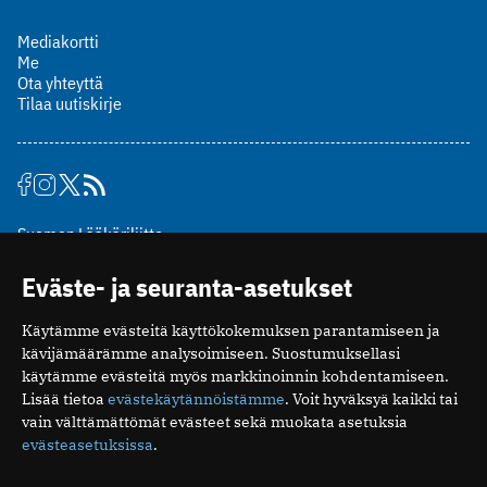
Mediakortti
Me
Ota yhteyttä
Tilaa uutiskirje
Suomen Lääkäriliitto
Mäkelänkatu 2, PL 49
Eväste- ja seuranta-asetukset
00510 Helsinki
puh. (09) 393 091
Käytämme evästeitä käyttökokemuksen parantamiseen ja
toimitus@potilaanlaakarilehti.fi
kävijämäärämme analysoimiseen. Suostumuksellasi
käytämme evästeitä myös markkinoinnin kohdentamiseen.
ISSN 2323-9476
Lisää tietoa
evästekäytännöistämme
. Voit hyväksyä kaikki tai
vain välttämättömät evästeet sekä muokata asetuksia
evästeasetuksissa
.