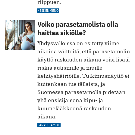
riippuen.
KESKENMENO
Voiko parasetamolista olla
haittaa sikiölle?
Yhdysvalloissa on esitetty viime
aikoina väitteitä, että parasetamolin
käyttö raskauden aikana voisi lisätä
riskiä autismille ja muille
kehityshäiriöille. Tutkimusnäyttö ei
kuitenkaan tue tällaista, ja
Suomessa parasetamolia pidetään
yhä ensisijaisena kipu- ja
kuumelääkkeenä raskauden
aikana.
PARASETAMOLI