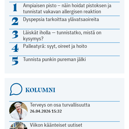
1
Ampiaisen pisto – näin hoidat pistoksen ja
tunnistat vakavan allergisen reaktion
2
Dyspepsia tarkoittaa ylävatsaoireita
3
Läiskät iholla — tunnistatko, mistä on
kysymys?
4
Palleatyrä: syyt, oireet ja hoito
5
Tunnista punkin pureman jälki
KOLUMNI
Terveys on osa turvallisuutta
26.04.2026 15:32
Viikon käänteiset uutiset