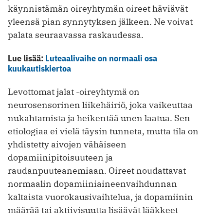
käynnistämän oireyhtymän oireet häviävät
yleensä pian synnytyksen jälkeen. Ne voivat
palata seuraavassa raskaudessa.
Lue lisää:
Luteaalivaihe on normaali osa
kuukautiskiertoa
Levottomat jalat -oireyhtymä on
neurosensorinen liikehäiriö, joka vaikeuttaa
nukahtamista ja heikentää unen laatua. Sen
etiologiaa ei vielä täysin tunneta, mutta tila on
yhdistetty aivojen vähäiseen
dopamiinipitoisuuteen ja
raudanpuuteanemiaan. Oireet noudattavat
normaalin dopamiiniaineenvaihdunnan
kaltaista vuorokausivaihtelua, ja dopamiinin
määrää tai aktiivisuutta lisäävät lääkkeet