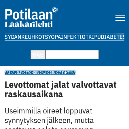
SYDÄN
KEUHKOT
SYÖPÄ
INFEKTIOT
KIPU
DIABETES
A
HAE
RASKAUS
LEVOTTOMIEN JALKOJEN OIREYHTYMÄ
Levottomat jalat valvottavat
raskausaikana
Useimmilla oireet loppuvat
synnytyksen jälkeen, mutta