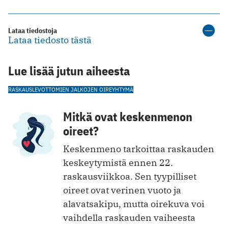
Lataa tiedostoja
Lataa tiedosto tästä
Lue lisää jutun aiheesta
RASKAUS
LEVOTTOMIEN JALKOJEN OIREYHTYMÄ
Mitkä ovat keskenmenon
oireet?
Keskenmeno tarkoittaa raskauden
keskeytymistä ennen 22.
raskausviikkoa. Sen tyypilliset
oireet ovat verinen vuoto ja
alavatsakipu, mutta oirekuva voi
vaihdella raskauden vaiheesta