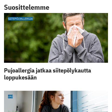
Suosittelemme
SIITEPÖLYALLERGIA
Pujoallergia jatkaa siitepölykautta
loppukesään
UNI