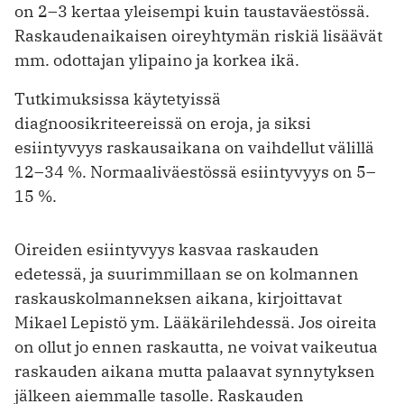
on 2–3 kertaa yleisempi kuin taustaväestössä.
Raskaudenaikaisen oireyhtymän riskiä lisäävät
mm. odottajan ylipaino ja korkea ikä.
Tutkimuksissa käytetyissä
diagnoosikriteereissä on eroja, ja siksi
esiintyvyys raskausaikana on vaihdellut välillä
12–34 %. Normaaliväestössä esiintyvyys on 5–
15 %.
Oireiden esiintyvyys kasvaa raskauden
edetessä, ja suurimmillaan se on kolmannen
raskauskolmanneksen aikana, kirjoittavat
Mikael Lepistö ym. Lääkärilehdessä. Jos oireita
on ollut jo ennen raskautta, ne voivat vaikeutua
raskauden aikana mutta palaavat synnytyksen
jälkeen aiemmalle tasolle. Raskauden