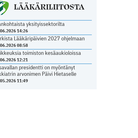
LÄÄKÄRILIITOSTA
ankohtaista yksityissektorilta
.06.2026 14:26
rkista Lääkäripäivien 2027 ohjelmaan
.06.2026 08:58
ikkeuksia toimiston kesäaukioloissa
.06.2026 12:21
savallan presidentti on myöntänyt
kkiatrin arvonimen Päivi Hietaselle
.05.2026 11:49