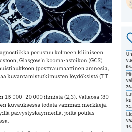
gnostiikka perustuu kolmeen kliiniseen
Un
vu
kestoon, Glasgow’n kooma-asteikon (GCS)
05
muistiaukkoon (posttraumaattinen amnesia,
Mi
a saa kuvantamistutkimusten löydöksistä (TT
va
26
Lu
 15 000–20 000 ihmistä (2,3). Valtaosa (80–
ku
vojen ­kuvauksessa todeta vamman merkkejä.
24
llä päivystyskäynneillä, joilta potilas
El
va
ssa.
15