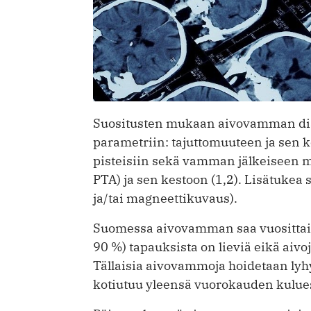
Suositusten mukaan aivovamman dia
parametriin: tajuttomuuteen ja sen 
pisteisiin sekä vamman jälkeiseen 
PTA) ja sen kestoon (1,2). Lisätuke
ja/tai magneettikuvaus).
Suomessa aivovamman saa vuosittain
90 %) tapauksista on lieviä eikä ai
Tällaisia aivovammoja hoidetaan lyhyi
kotiutuu yleensä vuorokauden kulue