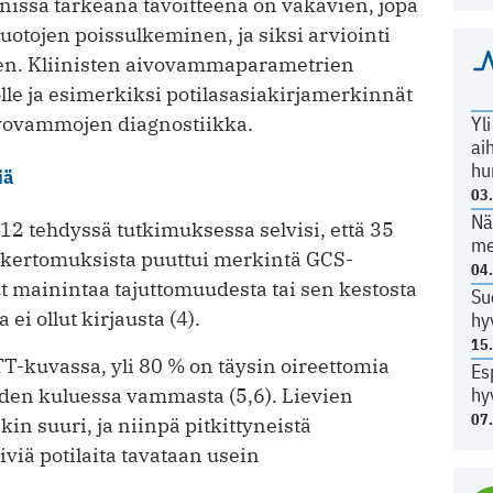
issa tärkeänä tavoitteena on vakavien, jopa
uotojen poissulkeminen, ja siksi arviointi
een. Kliinisten aivovammaparametrien
olle ja esimerkiksi potilasasiakirjamerkinnät
Yl
 aivovammojen diagnostiikka.
ai
hu
iä
03
Nä
 tehdyssä tutkimuksessa selvisi, että 35
me
uskertomuksista puuttui merkintä GCS-
04
lut mainintaa tajuttomuudesta tai sen kestosta
Su
ei ollut kirjausta (4).
hy
15
TT-kuvassa, yli 80 % on täysin oireettomia
Es
hy
den kuluessa vammasta (5,6). Lievien
07
n suuri, ja niinpä pitkittyneistä
viä potilaita tavataan usein