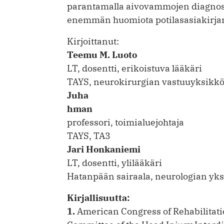
parantamalla aivovammojen diagnost
enemmän huomiota potilasasiakirjame
Kirjoittanut:
Teemu M. Luoto
LT, dosentti, erikoistuva lääkäri
TAYS, neurokirurgian vastuuyksikk
Juha
hman
professori, toimialuejohtaja
TAYS, TA3
Jari Honkaniemi
LT, dosentti, ylilääkäri
Hatanpään sairaala, neurologian yk
Kirjallisuutta:
1.
American Congress of Rehabili­tat