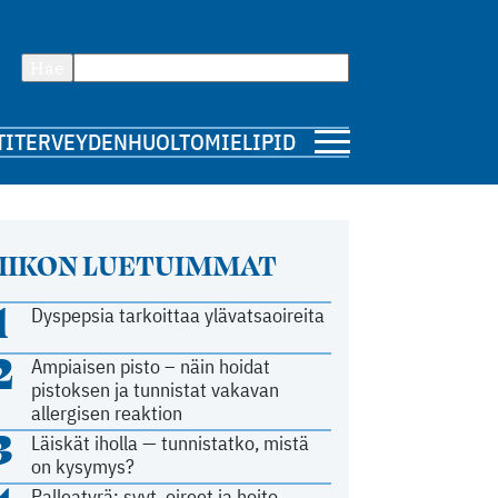
Hae
TI
TERVEYDENHUOLTO
MIELIPIDE
IIKON LUETUIMMAT
1
Dyspepsia tarkoittaa ylävatsaoireita
2
Ampiaisen pisto – näin hoidat
pistoksen ja tunnistat vakavan
allergisen reaktion
3
Läiskät iholla — tunnistatko, mistä
on kysymys?
Palleatyrä: syyt, oireet ja hoito