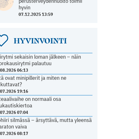
perusterveydenhuolto toimii
hyvin
07.12.2025 13:59
HYVINVOINTI
irytmi sekaisin loman jälkeen – näin
orokausirytmi palautuu
.08.2026 06:13
tä ovat minipillerit ja miten ne
ikuttavat?
.07.2026 19:16
teaalivaihe on normaali osa
ukautiskiertoa
.07.2026 07:04
ohiiri silmässä – ärsyttävä, mutta yleensä
araton vaiva
.07.2026 08:17