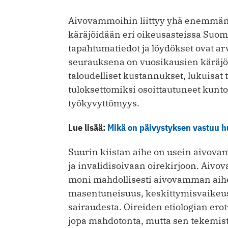
Aivovammoihin liittyy yhä enemmän v
käräjöidään eri oikeusasteissa Suome
tapahtumatiedot ja löydökset ovat ar
seurauksena on vuosikausien käräjöi
taloudelliset kustannukset, lukuisat 
tuloksettomiksi osoittautuneet kunt
työkyvyttömyys.
Lue lisää:
Mikä on päivystyksen vastuu h
Suurin kiistan aihe on usein aivova
ja invalidisoivaan oirekirjoon. Aivov
moni mahdollisesti aivovamman aihe
masentuneisuus, keskittymisvaikeus
sairaudesta. Oireiden etiologian erot
jopa mahdotonta, mutta sen tekemist