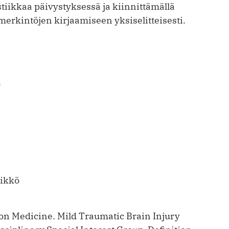
iikkaa päivystyksessä ja kiinnittämällä
rkintöjen kirjaamiseen yksiselitteisesti.
ö
sikkö
ion Medicine. Mild Traumatic Brain Injury