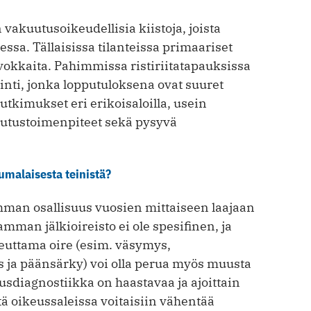
akuutusoikeudellisia kiistoja, joista
ssa. Tällaisissa tilanteissa primaariset
vokkaita. Pahimmissa ristiriitatapauksissa
nti, jonka lopputuloksena ovat suuret
tutkimukset eri erikoisaloilla, usein
outustoimenpiteet sekä pysyvä
umalaisesta teinistä?
mman osallisuus vuosien mittaiseen laajaan
amman jälkioireisto ei ole spesifinen, ja
uttama oire (esim. väsymys,
 ja päänsärky) voi olla perua myös muusta
usdiagnostiikka on haastavaa ja ajoittain
ä oikeussaleissa voitaisiin vähentää