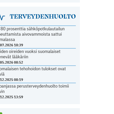
TERVEYDENHUOLTO
i 80 prosenttia sähköpotkulautailun
heuttamista aivovammoista sattui
malassa
.07.2026 10:39
iden oireiden vuoksi suomalaiset
nevät lääkäriin
.05.2026 08:52
omalaisen tehohoidon tulokset ovat
viä
.12.2025 08:19
panjassa perusterveydenhuolto toimii
vin
.12.2025 13:59