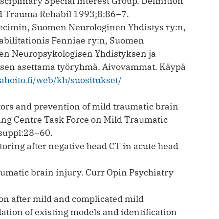
sciplinary Special Interest Group. Definition
ead Trauma Rehabil 1993;8:86–7.
ecimin, Suomen Neurologinen Yhdistys ry:n,
abilitationis Fenniae ry:n, Suomen
en Neuropsykologisen Yhdistyksen ja
sen asettama työryhmä. Aivovammat. Käypä
hoito.fi/web/kh/suositukset/
ctors and prevention of mild traumatic brain
ting Centre Task Force on Mild Traumatic
 suppl:28–60.
itoring after negative head CT in acute head
umatic brain injury. Curr Opin Psychiatry
n after mild and complicated mild
dation of existing models and identification