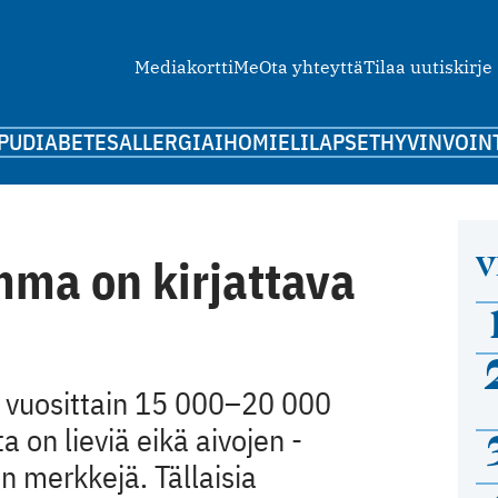
Mediakortti
Me
Ota yhteyttä
Tilaa uutiskirje
PU
DIABETES
ALLERGIA
IHO
MIELI
LAPSET
HYVINVOIN
V
mma on kirjattava
vuosittain 15 000–20 000
a on lieviä eikä aivojen ­
 merkkejä. Tällaisia