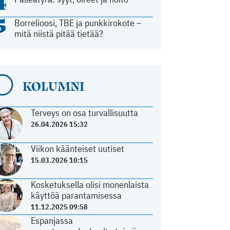
4
5
Borrelioosi, TBE ja punkkirokote –
mitä niistä pitää tietää?
KOLUMNI
Terveys on osa turvallisuutta
26.04.2026 15:32
Viikon käänteiset uutiset
15.03.2026 10:15
Kosketuksella olisi monenlaista
käyttöä parantamisessa
11.12.2025 09:58
Espanjassa