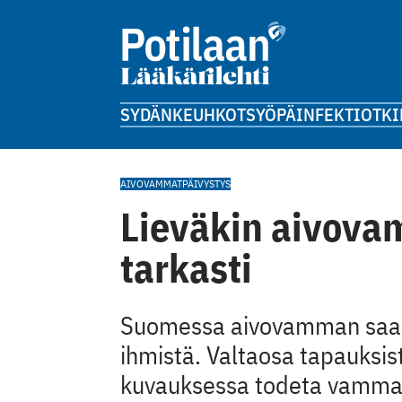
SYDÄN
KEUHKOT
SYÖPÄ
INFEKTIOT
KI
AIVOVAMMAT
PÄIVYSTYS
Lieväkin aivova
tarkasti
Suomessa aivovamman saa 
ihmistä. Valtaosa tapauksist
kuvauksessa todeta vamman