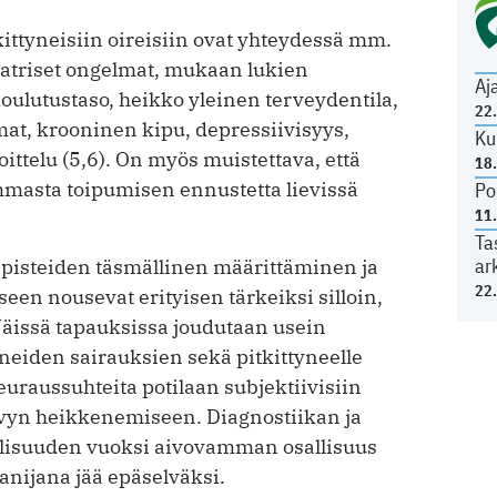
ittyneisiin oireisiin ovat yhteydessä mm.
atriset ongelmat, mukaan lukien
Aj
oulutustaso, heikko yleinen terveydentila,
22
t, krooninen kipu, depressiivisyys,
Ku
ittelu (5,6). On myös muistettava, että
18
ammasta toipumisen ennustetta lievissä
Po
11
Ta
ar
pisteiden täsmällinen määrittäminen ja
22
en nousevat erityisen tärkeiksi silloin,
Näissä tapauksissa joudutaan usein
eiden sairauksien sekä pitkittyneelle
seuraussuhteita potilaan subjektiivisiin
yvyn heikkenemiseen. Diagnostiikan ja
llisuuden vuoksi aivovamman osallisuus
anijana jää epäselväksi.