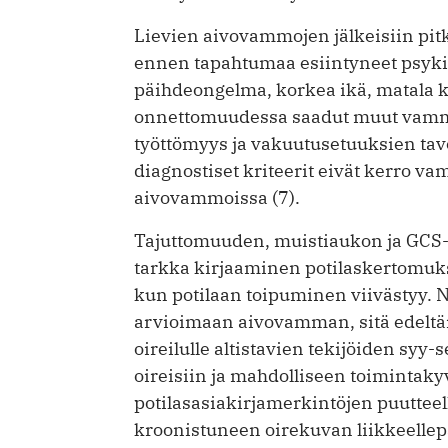
Lievien aivovammojen jälkeisiin pitk
ennen tapahtumaa esiintyneet psyki
päihdeongelma, korkea ikä, matala k
onnettomuudessa saadut muut vamma
työttömyys ja vakuutusetuuksien tavo
diagnostiset kriteerit eivät kerro v
aivovammoissa (7).
Tajuttomuuden, muistiaukon ja GCS-
tarkka kirjaaminen potilaskertomukse
kun potilaan toipuminen viivästyy. 
arvioimaan aivovamman, sitä edeltän
oireilulle altistavien tekijöiden syy-
oireisiin ja mahdolliseen toimintak
potilasasiakirjamerkintöjen puuttee
kroonistuneen oirekuvan liikkeellep