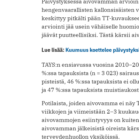
Päivystyksessä aivovamman arvioinn
hengenvaarallisten kallonsisäisten v
keskittyy pitkälti pään TT-kuvauks
arviointi jää usein vähäiselle huomi
jäävät puutteellisiksi. Tästä kärsii
Lue lisää:
Kuumuus koettelee päivystyks
TAYS:n ensiavussa vuosina 2010–2012
%:ssa tapauksista (n = 3 023) saira
pisteistä, 46 %:ssa tapauksista ei ol
ja 47 %:ssa tapauksista muistiaukosta 
Potilaista, joiden aivovamma ei näy 
viikkojen ja viimeistään 2–3 kuukau
aivovammojen esiintyvyys on kuitenki
aivovamman jälkeisistä oireista kärsi
terveydenhuollon yksiköissä.