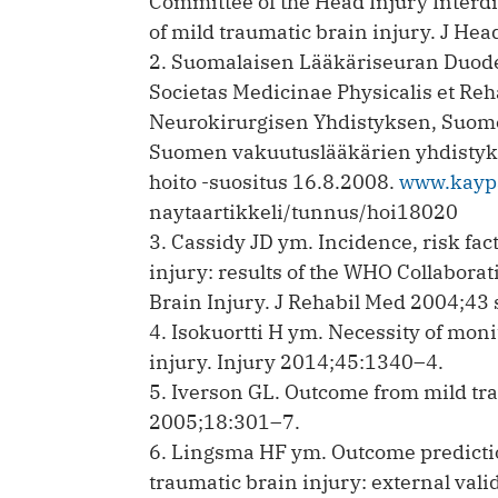
Committee of the Head Injury Interdi
of mild traumatic brain injury. J H
2. Suomalaisen Lääkäriseuran Duod
Societas Medicinae Physicalis et Reh
Neurokirurgisen Yhdistyksen, Suom
Suomen vakuutuslääkärien yhdistyk
hoito -suositus 16.8.2008.
www.kaypa
naytaartikkeli/tunnus/hoi18020
3. Cassidy JD ym. Incidence, risk fa
injury: results of the WHO Collabora
Brain Injury. J Rehabil Med 2004;43
4. Isokuortti H ym. Necessity of mon
injury. Injury 2014;45:1340–4.
5. Iverson GL. Outcome from mild tra
2005;18:301–7.
6. Lingsma HF ym. Outcome predictio
traumatic brain injury: external vali