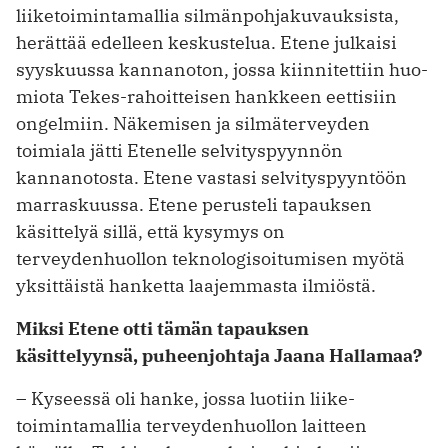
liiketoimintamallia silmänpohjakuvauksista,
herättää edelleen keskustelua. Etene julkaisi
syyskuussa kannanoton, jossa kiinnitettiin huo­
miota Tekes-rahoitteisen hankkeen eettisiin
ongelmiin. Näkemisen ja silmäterveyden
toimiala jätti Etenelle selvityspyynnön
kannanotosta. Etene vastasi selvityspyyntöön
marraskuussa. Etene perusteli tapauksen
käsittelyä sillä, että kysymys on
terveydenhuollon teknologisoitumisen myötä
yksittäistä hanketta laajemmasta ilmiöstä.
Miksi Etene otti tämän tapauksen
käsittelyynsä, puheenjohtaja Jaana Hallamaa?
– Kyseessä oli hanke, jossa luotiin liike­
toimintamallia terveydenhuollon laitteen