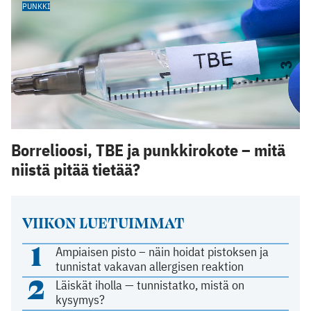
PUNKKI
Borrelioosi, TBE ja punkkirokote – mitä
niistä pitää tietää?
VIIKON LUETUIMMAT
1
Ampiaisen pisto – näin hoidat pistoksen ja
tunnistat vakavan allergisen reaktion
2
Läiskät iholla — tunnistatko, mistä on
kysymys?