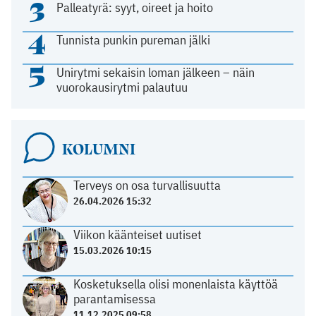
3
Palleatyrä: syyt, oireet ja hoito
4
Tunnista punkin pureman jälki
5
Unirytmi sekaisin loman jälkeen – näin
vuorokausirytmi palautuu
KOLUMNI
Terveys on osa turvallisuutta
26.04.2026 15:32
Viikon käänteiset uutiset
15.03.2026 10:15
Kosketuksella olisi monenlaista käyttöä
parantamisessa
11.12.2025 09:58