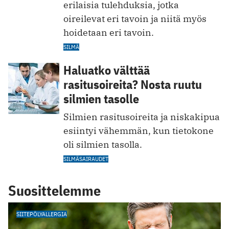
erilaisia tulehduksia, jotka
oireilevat eri tavoin ja niitä myös
hoidetaan eri tavoin.
SILMÄ
Haluatko välttää
rasitusoireita? Nosta ruutu
silmien tasolle
Silmien rasitusoireita ja niskakipua
esiintyi vähemmän, kun tietokone
oli silmien tasolla.
SILMÄSAIRAUDET
Suosittelemme
SIITEPÖLYALLERGIA