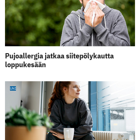
Pujoallergia jatkaa siitepölykautta
loppukesään
UNI