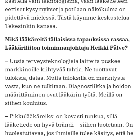
käsitellä vain teknologisina, vaan lääketieteen
eettiset kysymykset ja potilaan näkökulma on
pidettävä mielessä. Tästä käymme keskustelua
Tekesinkin kanssa.
Mikä lääkäreitä tällaisissa tapauksissa rassaa,
Lääkäriliiton toiminnanjohtaja Heikki Pälve?
– Uusia terveysteknologisia laitteita puskee
markkinoille kiihtyvää tahtia. Ne tuottavat
tuloksia, dataa. Mutta tuloksilla on merkitystä
vasta, kun ne tulkitaan. Diagnostiikka ja hoidon
määrittäminen ovat lääkärin työtä. Meillä on
siihen koulutus.
– Pikkulääkäreiksi on kovasti tunkua, sillä
lääketiede on hyvä brändi – siihen luotetaan. On
huolestuttavaa, jos ihmisille tulee käsitys, että he