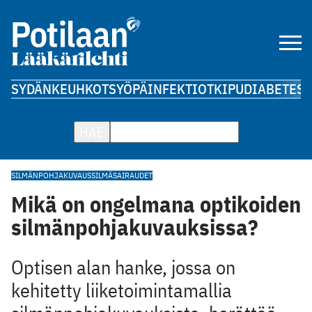
SYDÄN
KEUHKOT
SYÖPÄ
INFEKTIOT
KIPU
DIABETES
A
HAE
SILMÄNPOHJAKUVAUS
SILMÄSAIRAUDET
Mikä on ongelmana optikoiden
silmänpohjakuvauksissa?
Optisen alan hanke, jossa on
kehitetty liiketoimintamallia