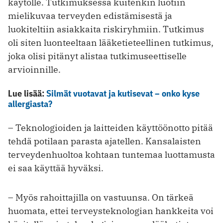
käytölle. Tutkimuksessa kuitenkin luotiin
mielikuvaa terveyden edistämisestä ja
luokiteltiin asiakkaita riskiryhmiin. Tutkimus
oli siten luonteeltaan lääketieteellinen tutkimus,
joka olisi pitänyt alistaa tutkimuseettiselle
arvioinnille.
Lue lisää:
Silmät vuotavat ja kutisevat – onko kyse
allergiasta?
– Teknologioiden ja laitteiden käyttöönotto pitää
tehdä potilaan parasta ajatellen. Kansalaisten
terveydenhuoltoa kohtaan tuntemaa luottamusta
ei saa käyttää hyväksi.
– Myös rahoittajilla on vastuunsa. On tärkeä
huomata, ettei terveystekno­logian hankkeita voi