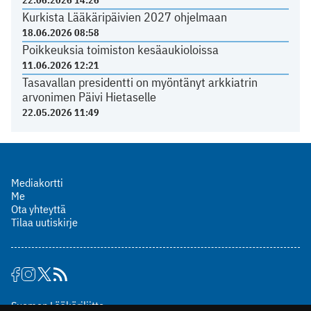
22.06.2026 14:26
Kurkista Lääkäripäivien 2027 ohjelmaan
18.06.2026 08:58
Poikkeuksia toimiston kesäaukioloissa
11.06.2026 12:21
Tasavallan presidentti on myöntänyt arkkiatrin
arvonimen Päivi Hietaselle
22.05.2026 11:49
Mediakortti
Me
Ota yhteyttä
Tilaa uutiskirje
Suomen Lääkäriliitto