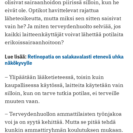
olisivat sairaanhoidon piirissä silloin, kun he
eivät ole. Optikot havittelevat rajattua
läheteoikeutta, mutta miksi sen sitten saisivat
vain he? Ja miten terveydenhuolto selviää, jos
kaikki laitteenkäyttäjät voivat lähettää potilaita
erikoissairaanhoitoon?
Lue lisää:
Retinopatia on salakavalasti etenevä uhka
näkökyvylle
– Ylipäätään lääketieteessä, toisin kuin
kaupallisessa käytössä, laitteita käytetään vain
silloin, kun on tarve tutkia potilas, ei terveille
muuten vaan.
– Terveydenhuollon ammattilaisten työnjakoa
voi ja on syytä kehittää. Mutta se pitää tehdä
kunkin ammattiryhmän koulutuksen mukaan.