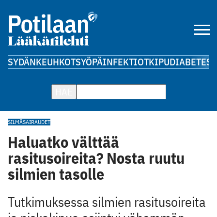
SYDÄN
KEUHKOT
SYÖPÄ
INFEKTIOT
KIPU
DIABETES
A
HAE
SILMÄSAIRAUDET
Haluatko välttää
rasitusoireita? Nosta ruutu
silmien tasolle
Tutkimuksessa silmien rasitusoireita