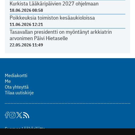
Kurkista Lääkäripäivien 2027 ohjelmaan
18.06.2026 08:58
Poikkeuksia toimiston kesäaukioloissa
11.06.2026 12:21
Tasavallan presidentti on myöntänyt arkkiatrin
arvonimen Päivi Hietaselle
22.05.2026 11:49
Mediakortti
Me
Ota yhteyttä
Tilaa uutiskirje
Suomen Lääkäriliitto