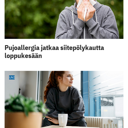
Pujoallergia jatkaa siitepölykautta
loppukesään
UNI