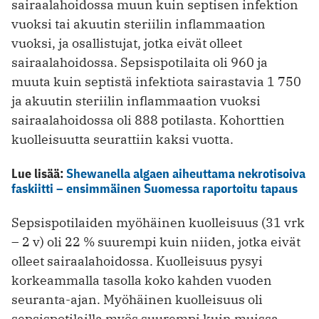
sairaalahoidossa muun kuin septisen infektion
vuoksi tai akuutin steriilin inflammaation
vuoksi, ja osallistujat, jotka eivät olleet
sairaalahoidossa. Sepsispotilaita oli 960 ja
muuta kuin septistä infektiota sairastavia 1 750
ja akuutin steriilin inflammaation vuoksi
sairaalahoidossa oli 888 potilasta. Kohorttien
kuolleisuutta seurattiin kaksi vuotta.
Lue lisää:
Shewanella algaen aiheuttama nekrotisoiva
faskiitti – ensimmäinen Suomessa raportoitu tapaus
Sepsispotilaiden myöhäinen kuolleisuus (31 vrk
– 2 v) oli 22 % suurempi kuin niiden, jotka eivät
olleet sairaalahoidossa. Kuolleisuus pysyi
korkeammalla tasolla koko kahden vuoden
seuranta-ajan. Myöhäinen kuolleisuus oli
sepsispotilailla myös suurempi kuin muissa