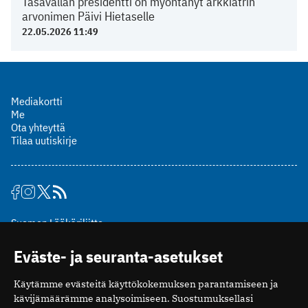
Tasavallan presidentti on myöntänyt arkkiatrin
arvonimen Päivi Hietaselle
22.05.2026 11:49
Mediakortti
Me
Ota yhteyttä
Tilaa uutiskirje
Suomen Lääkäriliitto
Mäkelänkatu 2, PL 49
Eväste- ja seuranta-asetukset
00510 Helsinki
puh. (09) 393 091
Käytämme evästeitä käyttökokemuksen parantamiseen ja
toimitus@potilaanlaakarilehti.fi
kävijämäärämme analysoimiseen. Suostumuksellasi