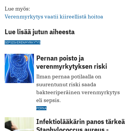
Lue myös:
Verenmyrkytys vaatii kiireellistä hoitoa
Lue lisää jutun aiheesta
SEPSIS
VERENMYRKYTYS
Pernan poisto ja
verenmyrkytyksen riski
Ilman pernaa potilaalla on
suurentunut riski saada
bakteeriperäinen verenmyrkytys
eli sepsis.
PERNA
Infektiolääkärin panos tärkeä
Staphylococcus aureus -