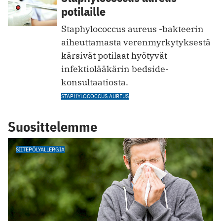
potilaille
Staphylococcus aureus -bakteerin
aiheuttamasta verenmyrkytyksestä
kärsivät potilaat hyötyvät
infektiolääkärin bedside-
konsultaatiosta.
STAPHYLOCOCCUS AUREUS
Suosittelemme
SIITEPÖLYALLERGIA