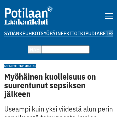
SYDÄN
KEUHKOT
SYÖPÄ
INFEKTIOT
KIPU
DIABETES
A
HAE
SEPSIS
VERENMYRKYTYS
Myöhäinen kuolleisuus on
suurentunut sepsiksen
jälkeen
Useampi kuin yksi viidestä alun perin