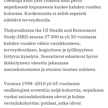
Useampi kuin yksi viidestä alun perin
sepsiksestä toipuneesta kuolee kahden vuoden
kuluessa. Kuolleisuutta ei selitä sepsistä
edeltävä terveydentila.
Yhdysvalloissa the US Health and Retirement
Study (HRS) seuraa 37 000:ta yli 50-vuotiasta
kahden vuoden välein varakkuuteen,
terveydentilaan, kogni­tioon ja työllisyyteen
liittyvin kyselyin. Seurattavat edustavat hyvin
ikääntyneen väestön jakaumaa
sosioekonomisen ja etnisen taustan suhteen.
Vuosina 1998–2010 yli 65-vuotiaista
osallistujista erotettiin neljä kohorttia, sepsiksen
vuoksi sairaalahoidossa olevat ja kolme
vertailukohorttia: potilaat, jotka olivat