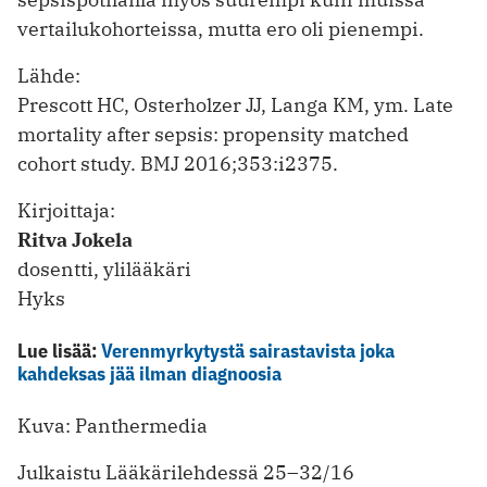
vertailukohorteissa, mutta ero oli pienempi.
Lähde:
Prescott HC, Osterholzer JJ, Langa KM, ym. Late
mortality after sepsis: propensity matched
cohort study. BMJ 2016;353:i2375.
Kirjoittaja:
Ritva Jokela
dosentti, ylilääkäri
Hyks
Lue lisää:
Verenmyrkytystä sairastavista joka
kahdeksas jää ilman diagnoosia
Kuva: Panthermedia
Julkaistu Lääkärilehdessä 25–32/16