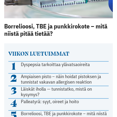
Borrelioosi, TBE ja punkkirokote – mitä
niistä pitää tietää?
VIIKON LUETUIMMAT
1
Dyspepsia tarkoittaa ylävatsaoireita
2
Ampiaisen pisto – näin hoidat pistoksen ja
tunnistat vakavan allergisen reaktion
3
Läiskät iholla — tunnistatko, mistä on
kysymys?
4
Palleatyrä: syyt, oireet ja hoito
5
Borrelioosi, TBE ja punkkirokote – mitä niistä