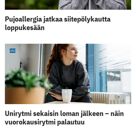
Pujoallergia jatkaa siitepölykautta
loppukesään
UNI
Unirytmi sekaisin loman jälkeen – näin
vuorokausirytmi palautuu