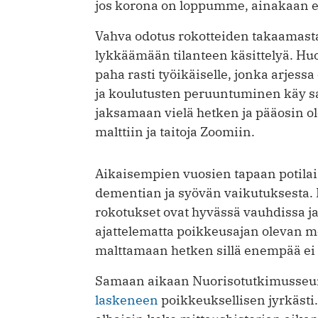
jos korona on loppumme, ainakaan e
Vahva odotus rokotteiden takaamast
lykkäämään tilanteen käsittelyä. Hu
paha rasti työikäiselle, jonka arjessa
ja koulutusten peruuntuminen käy sa
jaksamaan vielä hetken ja pääosin 
malttiin ja taitoja Zoomiin.
Aikaisempien vuosien tapaan potila
dementian ja syövän vaikutuksesta.
rokotukset ovat hyvässä vauhdissa ja 
ajattelematta poikkeusajan olevan mo
malttamaan hetken sillä enempää ei 
Samaan aikaan Nuorisotutkimusse
laskeneen
poikkeuksellisen jyrkästi