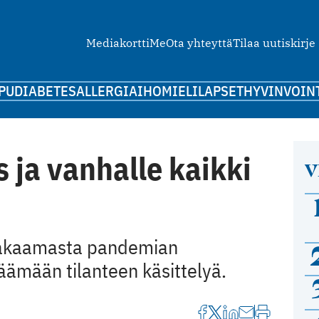
Mediakortti
Me
Ota yhteyttä
Tilaa uutiskirje
PU
DIABETES
ALLERGIA
IHO
MIELI
LAPSET
HYVINVOIN
s ja vanhalle kaikki
V
takaamasta pandemian
äämään tilanteen käsittelyä.