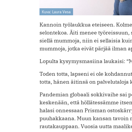
Kuva: Laura Vesa
Kannoin työlaukkua eteiseen. Kolmev
selontekoa. Äiti menee työreissuun, 
siellä mummoja, niin ei sellaisia k
mummoja, jotka eivät pärjää ilman ap
Lopulta kysymysmasiina laukaisi: “
Toden totta, lapseni ei ole kohdannu
totta, hänen äitinsä on palvelutaloja 
Pandemian globaali sokkivaihe sai p
keskenään, että höllätessämme itsem
halasi onnessaan Prisman ostoskärry
puuhakkaana. Muun kansan tavoin 
rautakauppaan. Vuosia uutta maaliker