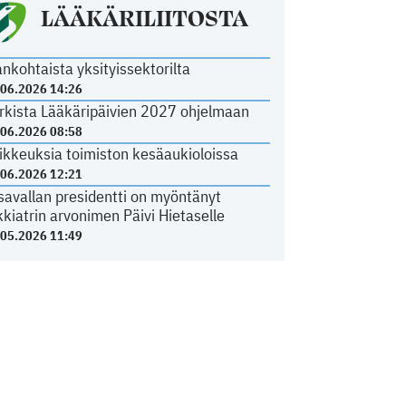
LÄÄKÄRILIITOSTA
ankohtaista yksityissektorilta
.06.2026 14:26
rkista Lääkäripäivien 2027 ohjelmaan
.06.2026 08:58
ikkeuksia toimiston kesäaukioloissa
.06.2026 12:21
savallan presidentti on myöntänyt
kkiatrin arvonimen Päivi Hietaselle
.05.2026 11:49