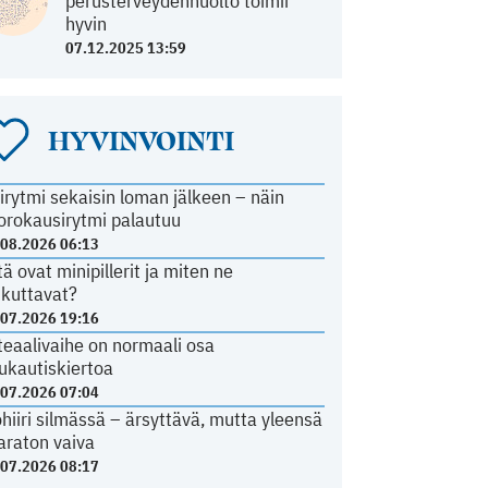
perusterveydenhuolto toimii
hyvin
07.12.2025 13:59
HYVINVOINTI
irytmi sekaisin loman jälkeen – näin
orokausirytmi palautuu
.08.2026 06:13
tä ovat minipillerit ja miten ne
ikuttavat?
.07.2026 19:16
teaalivaihe on normaali osa
ukautiskiertoa
.07.2026 07:04
ohiiri silmässä – ärsyttävä, mutta yleensä
araton vaiva
.07.2026 08:17