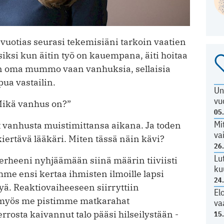
uotias seurasi tekemisiäni tarkoin vaatien
siksi kun äitin työ on kauempana, äiti hoitaa
uin oma mummo vaan vanhuksia, sellaisia
ua vastailin.
Un
vu
Mikä vanhus on?”
05
Mi
t vanhusta muistimittansa aikana. Ja toden
va
kiertävä lääkäri. Miten tässä näin kävi?
26
Lu
erheeni nyhjäämään siinä määrin tiiviisti
ku
me ensi kertaa ihmisten ilmoille lapsi
24
ä. Reaktiovaiheeseen siirryttiin
El
myös me pistimme matkarahat
va
rosta kaivannut talo pääsi hilseilystään -
15