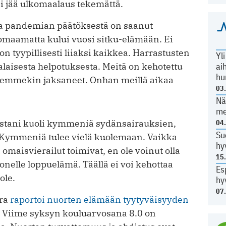
i jää ulkomaalaus tekemättä.
a pandemian päätöksestä on saanut
omaamatta kului vuosi sitku-elämään. Ei
 on tyypillisesti liiaksi kaikkea. Harrastusten
Yl
ai
laisesta helpotuksesta. Meitä on kehotettu
hu
olemmekin jaksaneet. Onhan meillä aikaa
03
Nä
me
istani kuoli kymmeniä sydänsairauksien,
04
Su
 Kymmeniä tulee vielä kuolemaan. Vaikka
hy
omaisvierailut toimivat, en ole voinut olla
15
nelle loppuelämä. Täällä ei voi kehottaa
Es
ole.
hy
07
ura
raportoi nuorten elämään tyytyväisyyden
. Viime syksyn kouluarvosana 8.0 on