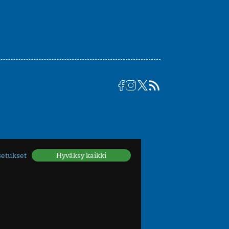
setukset
Hyväksy kaikki