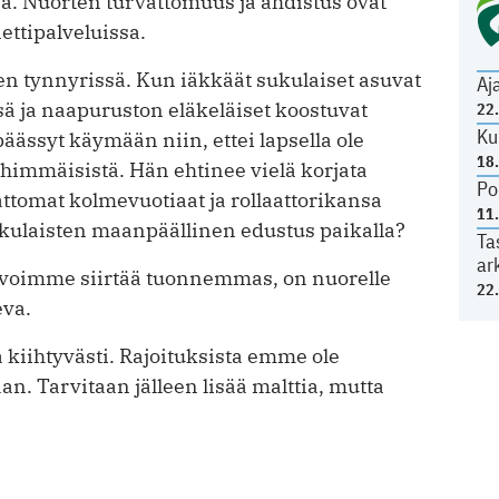
a. Nuorten turvattomuus ja ahdistus ovat
ettipalveluissa.
en tynnyrissä. Kun iäkkäät sukulaiset asuvat
Aj
ä ja naapuruston eläkeläiset koostuvat
22
Ku
 päässyt käymään niin, ettei lapsella ole
18
immäisistä. Hän ehtinee vielä korjata
Po
tomat kolmevuotiaat ja rollaattorikansa
11
ukulaisten maanpäällinen edustus paikalla?
Ta
ar
e voimme siirtää tuonnemmas, on nuorelle
22
eva.
 kiihtyvästi. Rajoituksista emme ole
an. Tarvitaan jälleen lisää malttia, mutta