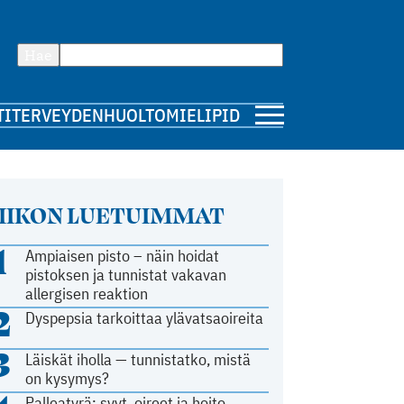
Hae
TI
TERVEYDENHUOLTO
MIELIPIDE
IIKON LUETUIMMAT
1
Ampiaisen pisto – näin hoidat
pistoksen ja tunnistat vakavan
allergisen reaktion
2
Dyspepsia tarkoittaa ylävatsaoireita
3
Läiskät iholla — tunnistatko, mistä
on kysymys?
Palleatyrä: syyt, oireet ja hoito