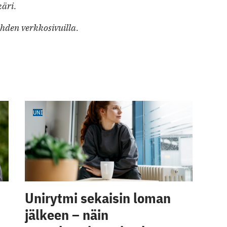
käri.
hden verkkosivuilla.
UNI
Unirytmi sekaisin loman
jälkeen – näin