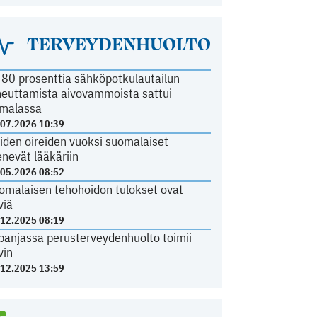
TERVEYDENHUOLTO
i 80 prosenttia sähköpotkulautailun
heuttamista aivovammoista sattui
malassa
.07.2026 10:39
iden oireiden vuoksi suomalaiset
nevät lääkäriin
.05.2026 08:52
omalaisen tehohoidon tulokset ovat
viä
.12.2025 08:19
panjassa perusterveydenhuolto toimii
vin
.12.2025 13:59