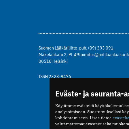
Suomen Lääkäriliitto
puh. (09) 393 091
Mäkelänkatu 2, PL 49
toimitus@potilaanlaakarile
00510 Helsinki
ISSN 2323-9476
Eväste- ja seuranta-
Käytämme evästeitä käyttökokemukse
analysoimiseen. Suostumuksellasi kä
kohdentamiseen. Lisää tietoa
evästek
välttämättömät evästeet sekä muokata