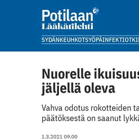
SYDÄN
KEUHKOT
SYÖPÄ
INFEKTIOT
KI
Nuorelle ikuisuu
jäljellä oleva
Vahva odotus rokotteiden 
päätöksestä on saanut lykk
1.3.2021 09.00