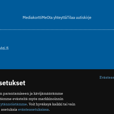
Mediakortti
Me
Ota yhteyttä
Tilaa uutiskirje
hti.fi
Evästea
asetukset
n parantamiseen ja kävijämäärämme
ytämme evästeitä myös markkinoinnin
äytännöistämme
. Voit hyväksyä kaikki tai vain
 asetuksia
evästeasetuksissa
.