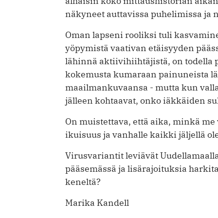
alhaisin koko mittaushistorian aikan
näkyneet auttavissa puhelimissa ja n
Oman lapseni rooliksi tuli kasvamin
yöpymistä vaativan etäisyyden pääss
lähinnä aktiivihiihtäjistä, on todella
kokemusta kumaraan painuneista läh
maailmankuvaansa - mutta kun vallat
jälleen kohtaavat, onko iäkkäiden s
On muistettava, että aika, minkä m
ikuisuus ja vanhalle kaikki jäljellä ol
Virusvariantit leviävät Uudellamaalla
pääsemässä ja lisärajoituksia harkita
keneltä?
Marika Kandell