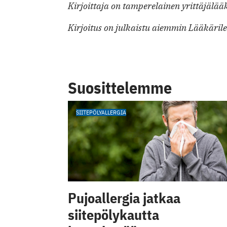
Kirjoittaja on tamperelainen yrittäjälää
Kirjoitus on julkaistu aiemmin Lääkärile
Suosittelemme
SIITEPÖLYALLERGIA
Pujoallergia jatkaa
siitepölykautta