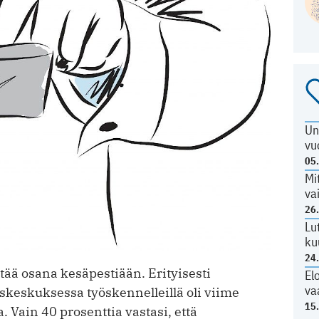
Un
vu
05
Mi
va
26
Lu
ku
24
ää osana kesäpestiään. Erityisesti
El
va
skeskuksessa työskennelleillä oli viime
15
 Vain 40 prosenttia vastasi, että