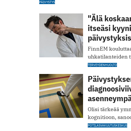
PÄIVYSTYS
"Älä koskaa
itseäsi kyyn
päivystyksi
FinnEM kouluttaa
uhkatilanteiden 
TERVEYDENHUOLTO
Päivystykse
diagnoosivii
asenneympä
Olisi tärkeää ym
kognitioon, sano
POTILASVAKUUTUSKESKUS