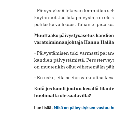
- Päivystyksiä tekevän kannattaa sel
käytännöt. Jos takapäivystäjä ei ole 
potilasturvallisuus. Tähän ei pidä su
Muuttaako päivystysasetus kandien 
varatoiminnanjohtaja Hannu Halila
- Päivystämisen tuki varmasti para
kandien päivystämistä. Perusterve
on muutenkin ollut vähenemään päi
- En usko, että asetus vaikeuttaa kes
Entä jos kandi joutuu kesällä tilant
huolimatta ole saatavilla?
Lue lisää:
Mikä on päivystyksen vastuu h