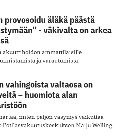
n provosoidu äläkä päästä
istymään" - väkivalta on arkea
ssä
 akuuttihoidon ammattilaisille
tunnistamista ja varautumista.
n vahingoista valtaosa on
veitä – huomiota alan
ristöön
märtää, miten paljon väsymys vaikuttaa
o Potilasvakuutuskeskuksen Maiju Welling.