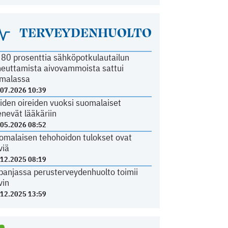
TERVEYDENHUOLTO
i 80 prosenttia sähköpotkulautailun
heuttamista aivovammoista sattui
malassa
.07.2026 10:39
iden oireiden vuoksi suomalaiset
nevät lääkäriin
.05.2026 08:52
omalaisen tehohoidon tulokset ovat
viä
.12.2025 08:19
panjassa perusterveydenhuolto toimii
vin
.12.2025 13:59