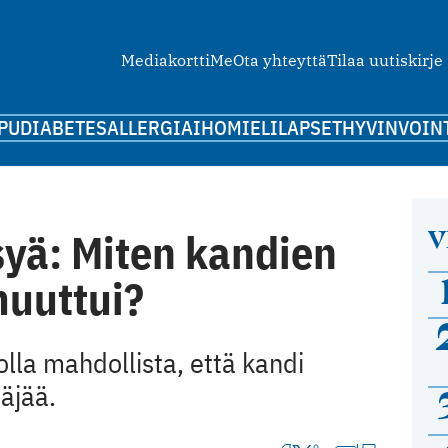
Mediakortti
Me
Ota yhteyttä
Tilaa uutiskirje
PU
DIABETES
ALLERGIA
IHO
MIELI
LAPSET
HYVINVOIN
V
syä: Miten kandien
uuttui?
olla mahdollista, että kandi
äjää.