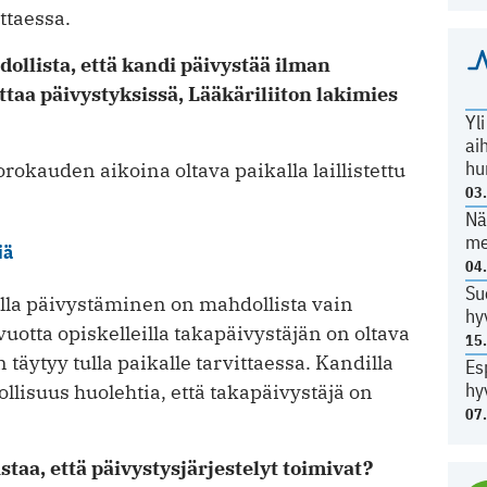
ittaessa.
dollista, että kandi päivystää ilman
taa päivystyksissä, Lääkäriliiton lakimies
Yl
ai
hu
okauden aikoina oltava paikalla laillistettu
03
Nä
me
iä
04
Su
eilla päivystäminen on mahdollista vain
hy
uotta opiskelleilla takapäivystäjän on oltava
15
 täytyy tulla paikalle tarvittaessa. Kandilla
Es
hy
ollisuus huolehtia, että takapäivystäjä on
07
taa, että päivystysjärjestelyt toimivat?