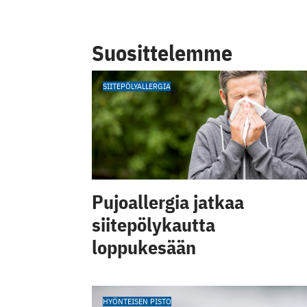
Suosittelemme
SIITEPÖLYALLERGIA
Pujoallergia jatkaa
siitepölykautta
loppukesään
HYÖNTEISEN PISTO