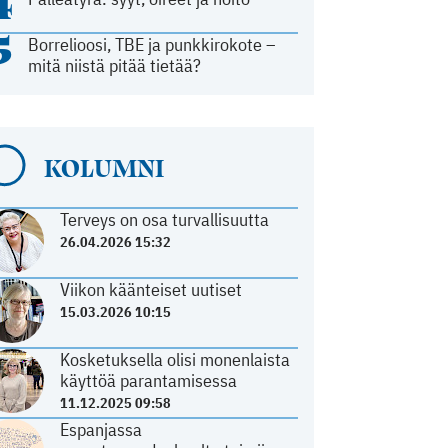
4
5
Borrelioosi, TBE ja punkkirokote –
mitä niistä pitää tietää?
KOLUMNI
Terveys on osa turvallisuutta
26.04.2026 15:32
Viikon käänteiset uutiset
15.03.2026 10:15
Kosketuksella olisi monenlaista
käyttöä parantamisessa
11.12.2025 09:58
Espanjassa