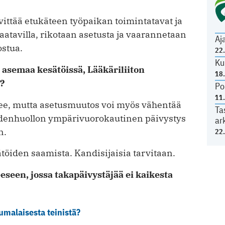
vittää etukäteen työpaikan toimintatavat ja
saatavilla, rikotaan asetusta ja vaarannetaan
Aj
ostua.
22
Ku
asemaa kesätöissä, Lääkäriliiton
18
?
Po
11
nee, mutta asetusmuutos voi myös vähentää
Ta
ydenhuollon ympärivuorokautinen päivystys
ar
n.
22
ätöiden saamista. Kandisijaisia tarvitaan.
eeseen, jossa takapäivystäjää ei kaikesta
umalaisesta teinistä?