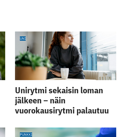
UNI
Unirytmi sekaisin loman
jälkeen – näin
vuorokausirytmi palautuu
PUNKKI