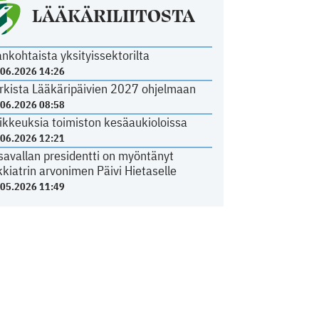
LÄÄKÄRILIITOSTA
ankohtaista yksityissektorilta
.06.2026 14:26
rkista Lääkäripäivien 2027 ohjelmaan
.06.2026 08:58
ikkeuksia toimiston kesäaukioloissa
.06.2026 12:21
savallan presidentti on myöntänyt
kkiatrin arvonimen Päivi Hietaselle
.05.2026 11:49