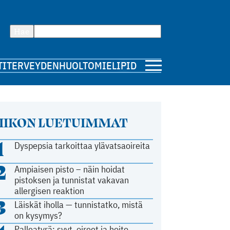
Hae
TI
TERVEYDENHUOLTO
MIELIPIDE
IIKON LUETUIMMAT
1
Dyspepsia tarkoittaa ylävatsaoireita
2
Ampiaisen pisto – näin hoidat
pistoksen ja tunnistat vakavan
allergisen reaktion
3
Läiskät iholla — tunnistatko, mistä
on kysymys?
Palleatyrä: syyt, oireet ja hoito