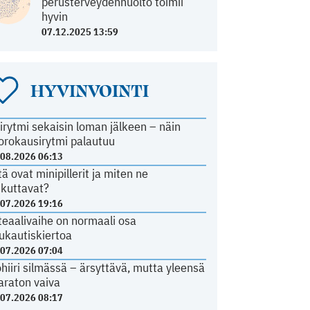
perusterveydenhuolto toimii
hyvin
07.12.2025 13:59
HYVINVOINTI
irytmi sekaisin loman jälkeen – näin
orokausirytmi palautuu
.08.2026 06:13
tä ovat minipillerit ja miten ne
ikuttavat?
.07.2026 19:16
teaalivaihe on normaali osa
ukautiskiertoa
.07.2026 07:04
ohiiri silmässä – ärsyttävä, mutta yleensä
araton vaiva
.07.2026 08:17