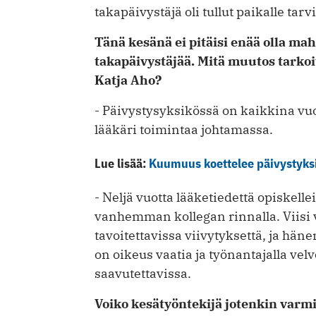
takapäivystäjä oli tullut paikalle tarv
Tänä kesänä ei pitäisi enää olla mah
takapäivystäjää. Mitä muutos tarkoit
Katja Aho?
- Päivystysyksikössä on kaikkina vuor
lääkäri toimintaa johtamassa.
Lue lisää:
Kuumuus koettelee päivystyks
- Neljä vuotta lääketiedettä opiskell
vanhemman kollegan rinnalla. Viisi v
tavoitettavissa viivytyksettä, ja hänen
on oikeus vaatia ja työnantajalla velv
saavutettavissa.
Voiko kesätyöntekijä jotenkin varmis