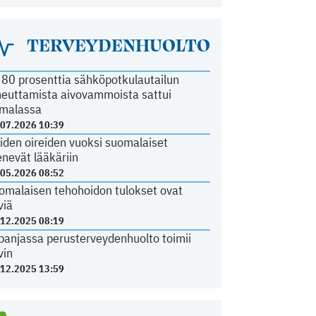
TERVEYDENHUOLTO
i 80 prosenttia sähköpotkulautailun
heuttamista aivovammoista sattui
malassa
.07.2026 10:39
iden oireiden vuoksi suomalaiset
nevät lääkäriin
.05.2026 08:52
omalaisen tehohoidon tulokset ovat
viä
.12.2025 08:19
panjassa perusterveydenhuolto toimii
vin
.12.2025 13:59