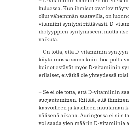
– D-vitamiinin saaminen on edesaut
kuluessa. Kun ihmiset ovat levittäyty
ollut vähemmän saatavilla, on luonno
vitamiini syntyisi riittävästi. D-vit
ihotyyppien syntymiseen, mutta itse
vaikuta.
– On totta, että D-vitamiinin syntyyn
käytännössä sama kuin ihoa polttava 
keinot estävät myös D-vitamiinin sy
erilaiset, eivätkä ole yhteydessä toisi
– Se ei ole totta, että D-vitamiinin s
suojautuminen. Riittää, että ihmine
kasvoilleen ja käsilleen muutaman 
välisenä aikana. Auringossa ei siis t
voi saada ylen määrin D-vitamiinia a