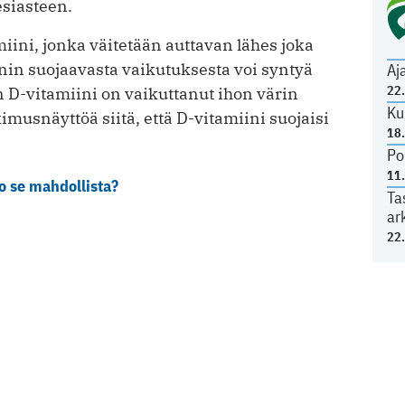
siasteen.
ini, jonka väitetään auttavan lähes joka
nin suojaavasta vaikutuksesta voi syntyä
Aj
22
n D-vitamiini on vaikuttanut ihon värin
Ku
musnäyttöä siitä, että D-vitamiini suojaisi
18
Po
11
o se mahdollista?
Ta
ar
22