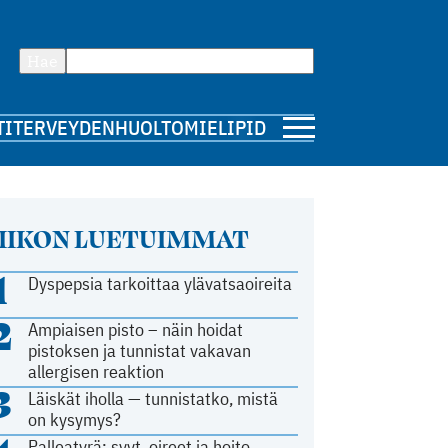
Hae
TI
TERVEYDENHUOLTO
MIELIPIDE
IIKON LUETUIMMAT
1
Dyspepsia tarkoittaa ylävatsaoireita
2
Ampiaisen pisto – näin hoidat
pistoksen ja tunnistat vakavan
allergisen reaktion
3
Läiskät iholla — tunnistatko, mistä
on kysymys?
Palleatyrä: syyt, oireet ja hoito