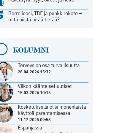
4
5
Borrelioosi, TBE ja punkkirokote –
mitä niistä pitää tietää?
KOLUMNI
Terveys on osa turvallisuutta
26.04.2026 15:32
Viikon käänteiset uutiset
15.03.2026 10:15
Kosketuksella olisi monenlaista
käyttöä parantamisessa
11.12.2025 09:58
Espanjassa