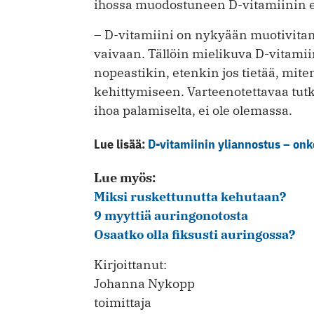
ihossa muodostuneen D-vitamiinin e
– D-vitamiini on nykyään muotivitami
vaivaan. Tällöin mielikuva D-vitamii
nopeastikin, etenkin jos tietää, mite
kehittymiseen. Varteenotettavaa tutki
ihoa palamiselta, ei ole olemassa.
Lue lisää:
D-vitamiinin yliannostus – onk
Lue myös:
Miksi ruskettunutta kehutaan?
9 myyttiä auringonotosta
Osaatko olla fiksusti auringossa?
Kirjoittanut:
Johanna Nykopp
toimittaja