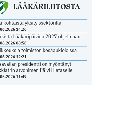
LÄÄKÄRILIITOSTA
ankohtaista yksityissektorilta
.06.2026 14:26
rkista Lääkäripäivien 2027 ohjelmaan
.06.2026 08:58
ikkeuksia toimiston kesäaukioloissa
.06.2026 12:21
savallan presidentti on myöntänyt
kkiatrin arvonimen Päivi Hietaselle
.05.2026 11:49