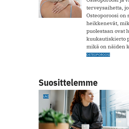
terveysaihetta, jo
Osteoporoosi on s
heikkenevät, mik
puolestaan ovat 
kuukautiskierto p
mikä on näiden k
OSTEOPOROOSI
Suosittelemme
UNI