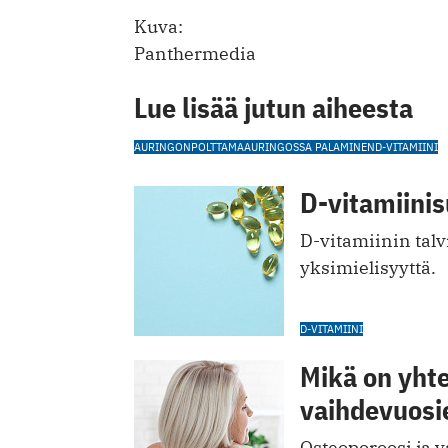
Kuva:
Panthermedia
Lue lisää jutun aiheesta
AURINGONPOLTTAMA
AURINGOSSA PALAMINEN
D-VITAMIINI
D-vitamiini
D-vitamiinin tal
yksimielisyyttä.
D-VITAMIINI
Mikä on yhte
vaihdevuosie
Osteoporoosi ja 