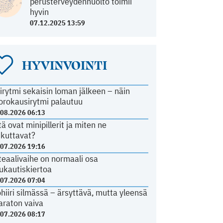
perusterveydenhuolto toimii
hyvin
07.12.2025 13:59
HYVINVOINTI
irytmi sekaisin loman jälkeen – näin
orokausirytmi palautuu
.08.2026 06:13
tä ovat minipillerit ja miten ne
ikuttavat?
.07.2026 19:16
teaalivaihe on normaali osa
ukautiskiertoa
.07.2026 07:04
ohiiri silmässä – ärsyttävä, mutta yleensä
araton vaiva
.07.2026 08:17