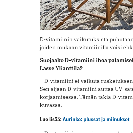
D-vitamiinin vaikutuksista puhutaan 
joiden mukaan vitamiinilla voisi ehk
Suojaako D-vitamiini ihoa palamisel
Lasse Ylianttila?
– D-vitamiini ei vaikuta rusketuksen
Sen sijaan D-vitamiini auttaa UV-sä
korjaamisessa. Tämän takia D-vitami
kuvassa.
Lue lisää:
Aurinko: plussat ja miinukset