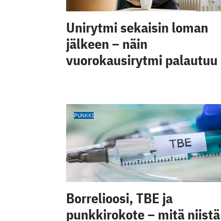
Unirytmi sekaisin loman
jälkeen – näin
vuorokausirytmi palautuu
PUNKKI
Borrelioosi, TBE ja
punkkirokote – mitä niistä