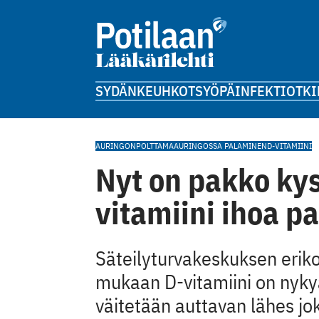
SYDÄN
KEUHKOT
SYÖPÄ
INFEKTIOT
KI
AURINGONPOLTTAMA
AURINGOSSA PALAMINEN
D-VITAMIINI
Nyt on pakko ky
vitamiini ihoa p
Säteilyturvakeskuksen erikoi
mukaan D-vitamiini on nyky
väitetään auttavan lähes jo