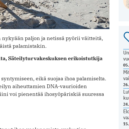
nykyään paljon ja netissä pyörii väitteitä,
äistä palamistakin.
Un
ta, Säteilyturvakeskuksen erikoistutkija
vu
05
Mi
va
 syntymiseen, eikä suojaa ihoa palamiselta.
26
teilyn aiheuttamien DNA-vaurioiden
Lu
ini voi pienentää ihosyöpäriskiä suuressa
ku
24
El
va
15