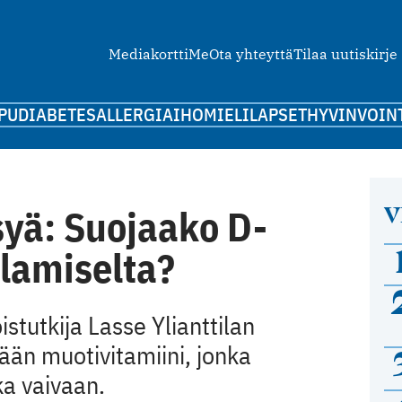
Mediakortti
Me
Ota yhteyttä
Tilaa uutiskirje
PU
DIABETES
ALLERGIA
IHO
MIELI
LAPSET
HYVINVOIN
V
syä: Suojaako D-
alamiselta?
stutkija Lasse Ylianttilan
ään muotivitamiini, jonka
ka vaivaan.