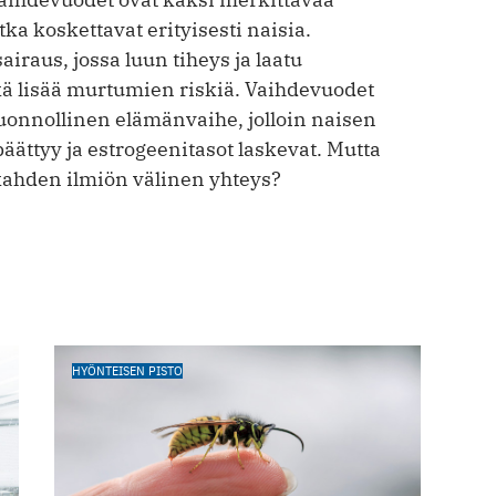
tka koskettavat erityisesti naisia.
airaus, jossa luun tiheys ja laatu
ä lisää murtumien riskiä. Vaihdevuodet
luonnollinen elämänvaihe, jolloin naisen
äättyy ja estrogeenitasot laskevat. Mutta
ahden ilmiön välinen yhteys?
HYÖNTEISEN PISTO