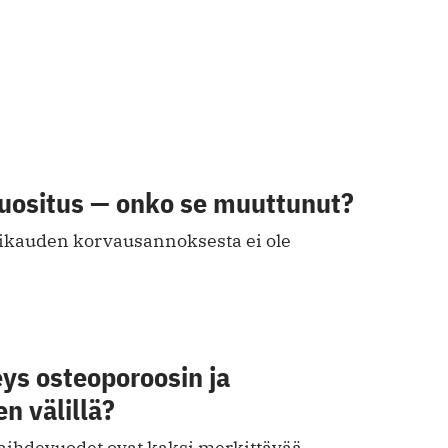
suositus — onko se muuttunut?
vikauden korvausannoksesta ei ole
ys osteoporoosin ja
n välillä?
vaihdevuodet ovat kaksi merkittävää