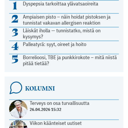
1
Dyspepsia tarkoittaa ylävatsaoireita
2
Ampiaisen pisto – näin hoidat pistoksen ja
tunnistat vakavan allergisen reaktion
3
Läiskät iholla — tunnistatko, mistä on
kysymys?
4
Palleatyrä: syyt, oireet ja hoito
5
Borrelioosi, TBE ja punkkirokote – mitä niistä
pitää tietää?
KOLUMNI
Terveys on osa turvallisuutta
26.04.2026 15:32
Viikon käänteiset uutiset