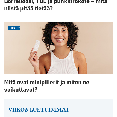
Borrelioosi, TBE ja punkkirokote – mitä
niistä pitää tietää?
EHKÄISY
Mitä ovat minipillerit ja miten ne
vaikuttavat?
VIIKON LUETUIMMAT