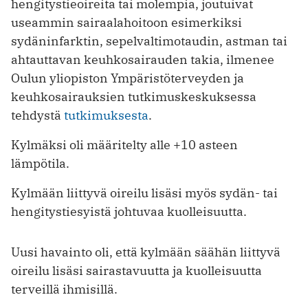
hengitystieoireita tai molempia, joutuivat
useammin sairaalahoitoon esimerkiksi
sydäninfarktin, sepelvaltimotaudin, astman tai
ahtauttavan keuhkosairauden takia, ilmenee
Oulun yliopiston Ympäristöterveyden ja
keuhkosairauksien tutkimuskeskuksessa
tehdystä
tutkimuksesta
.
Kylmäksi oli määritelty alle +10 asteen
lämpötila.
Kylmään liittyvä oireilu lisäsi myös sydän- tai
hengitystiesyistä johtuvaa kuolleisuutta.
Uusi havainto oli, että kylmään säähän liittyvä
oireilu lisäsi sairastavuutta ja kuolleisuutta
terveillä ihmisillä.