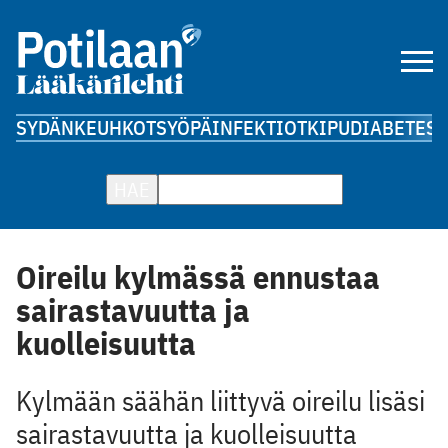
SYDÄN
KEUHKOT
SYÖPÄ
INFEKTIOT
KIPU
DIABETES
A
HAE
Oireilu kylmässä ennustaa
sairastavuutta ja
kuolleisuutta
Kylmään säähän liittyvä oireilu lisäsi
sairastavuutta ja kuolleisuutta