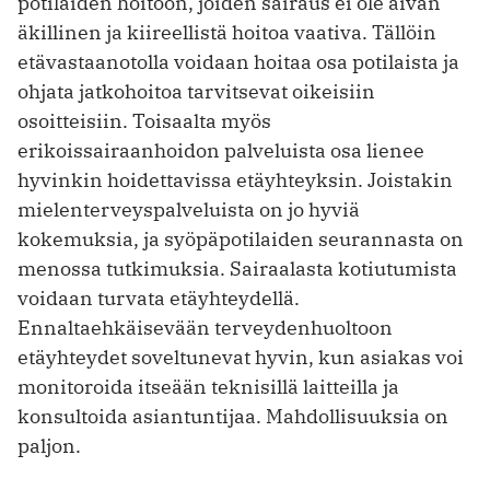
potilaiden hoitoon, joiden sairaus ei ole aivan
äkillinen ja kiireellistä hoitoa vaativa. Tällöin
etävastaanotolla voidaan hoitaa osa potilaista ja
ohjata jatkohoitoa tarvitsevat oikeisiin
osoitteisiin. Toisaalta myös
erikoissairaanhoidon palveluista osa lienee
hyvinkin hoidettavissa etä­yhteyksin. Joistakin
mielenterveyspalveluista on jo hyviä
kokemuksia, ja syöpäpotilaiden seurannasta on
menossa tutkimuksia. Sairaalasta kotiutumista
voidaan turvata etäyhteydellä.
Ennaltaehkäisevään terveydenhuoltoon
etäyhteydet soveltunevat hyvin, kun asiakas voi
monitoroida itseään teknisillä laitteilla ja
konsultoida asiantuntijaa. Mahdollisuuksia on
paljon.