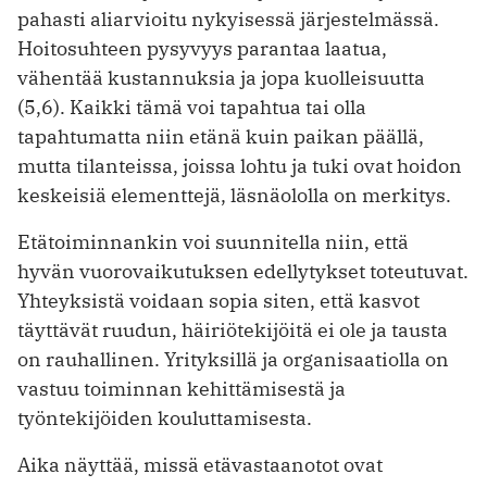
pahasti aliarvioitu nykyisessä järjestelmässä.
Hoitosuhteen pysyvyys parantaa laatua,
vähentää kustannuksia ja jopa kuolleisuutta
(5,6). Kaikki tämä voi tapahtua tai olla
tapahtumatta niin etänä kuin paikan päällä,
mutta tilanteissa, joissa lohtu ja tuki ovat hoidon
keskeisiä elementtejä, läsnäololla on merkitys.
Etätoiminnankin voi suunnitella niin, että
hyvän vuorovaikutuksen edellytykset toteutuvat.
Yhteyksistä voidaan sopia siten, että kasvot
täyttävät ruudun, häiriötekijöitä ei ole ja tausta
on rauhallinen. Yrityksillä ja organisaatiolla on
vastuu toiminnan kehittämisestä ja
työntekijöiden kouluttamisesta.
Aika näyttää, missä etävastaanotot ovat