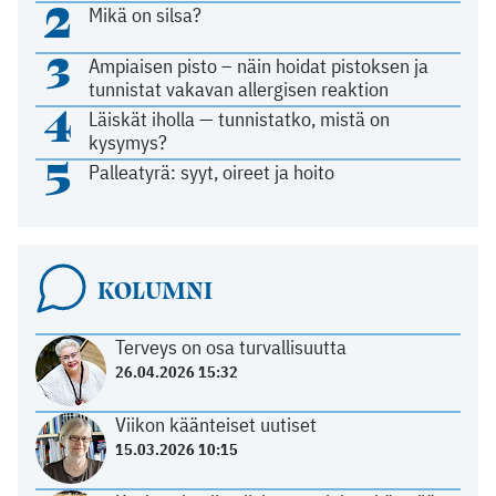
2
Mikä on silsa?
3
Ampiaisen pisto – näin hoidat pistoksen ja
tunnistat vakavan allergisen reaktion
4
Läiskät iholla — tunnistatko, mistä on
kysymys?
5
Palleatyrä: syyt, oireet ja hoito
KOLUMNI
Terveys on osa turvallisuutta
26.04.2026 15:32
Viikon käänteiset uutiset
15.03.2026 10:15