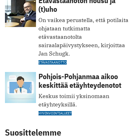
Etävastaanoton nousu ja
(t)uho
On vaikea perustella, että potilaita
ohjataan tutkimatta
etävastaanotolta
sairaalapäivystykseen, kirjoittaa
Jan Schugk.
ETÄVASTAANOTTO
Pohjois-Pohjanmaa aikoo
keskittää etäyhteydenotot
Keskus toimii yksinomaan
etäyhteyksillä.
HYVINVOINTIALUEET
Suosittelemme