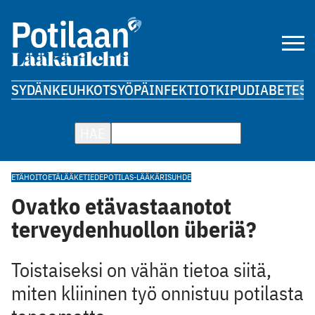
SYDÄN
KEUHKOT
SYÖPÄ
INFEKTIOT
KIPU
DIABETES
A
HAE
ETÄHOITO
ETÄLÄÄKETIEDE
POTILAS-LÄÄKÄRISUHDE
Ovatko etävastaanotot
terveydenhuollon überiä?
Toistaiseksi on vähän tietoa siitä,
miten kliininen työ onnistuu potilasta