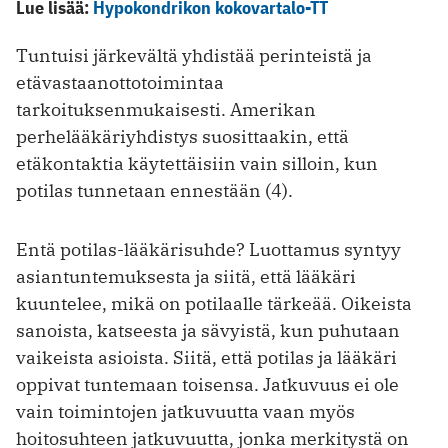
Lue lisää:
Hypokondrikon kokovartalo-TT
Tuntuisi järkevältä yhdistää perinteistä ja
etävastaanottotoimintaa
tarkoituksenmukaisesti. Amerikan
perhelääkäriyhdistys suosittaakin, että
etäkontaktia käytettäisiin vain silloin, kun
potilas tunnetaan ennestään (4).
Entä potilas-lääkärisuhde? Luottamus syntyy
asiantuntemuksesta ja siitä, että lääkäri
kuuntelee, mikä on potilaalle tärkeää. Oikeista
sanoista, katseesta ja sävyistä, kun puhutaan
vaikeista asioista. Siitä, että potilas ja lääkäri
oppivat tuntemaan toisensa. Jatkuvuus ei ole
vain toimintojen jatkuvuutta vaan myös
hoitosuhteen jatkuvuutta, jonka merkitystä on