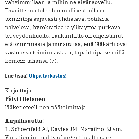
vahvimmillaan ja mihin ne eivät sovellu.
Tavoitteena tulee luonnollisesti olla eri
toimintoja sujuvasti yhdistävä, potilaita
palveleva, byrokratiaa ja ylikäyttöä purkava
terveydenhuolto. Lääkäriliitto on ohjeistanut
etätoiminnasta ja muistuttaa, että lääkärit ovat
vastuussa toiminnastaan, tapahtuipa se millä
keinoin tahansa (7).
Lue lisää:
Olipa tarkastus!
Kirjoittaja:
Päivi Hietanen
lääketieteellinen päätoimittaja
Kirjallisuutta:
1. Schoenfeld AJ, Davies JM, Marafino BJ ym.
Variation in quality of urgent health care