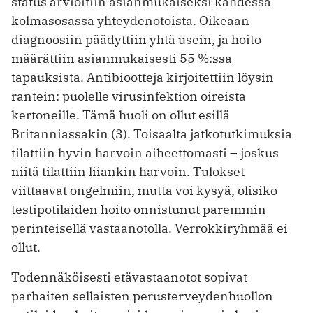
status arvioitiin asianmukaiseksi kahdessa
kolmasosassa yhteydenotoista. Oikeaan
diagnoosiin päädyttiin yhtä usein, ja hoito
määrättiin asianmukaisesti 55 %:ssa
tapauksista. Antibiootteja kirjoitettiin löysin
rantein: puolelle virusinfek­tion oireista
kertoneille. Tämä huoli on ollut esillä
Britanniassakin (3). Toisaalta jatkotutkimuksia
tilattiin hyvin harvoin aiheettomasti – joskus
niitä tilattiin liiankin harvoin. Tulokset
viittaavat ongelmiin, mutta voi kysyä, olisiko
testipotilaiden hoito onnistunut paremmin
perinteisellä vastaanotolla. Verrokkiryhmää ei
ollut.
Todennäköisesti etävastaanotot sopivat
parhaiten sellaisten perusterveydenhuollon