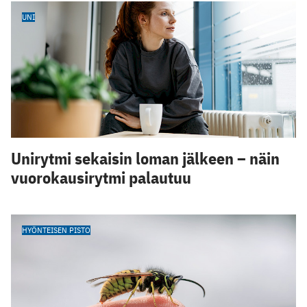
UNI
Unirytmi sekaisin loman jälkeen – näin
vuorokausirytmi palautuu
HYÖNTEISEN PISTO