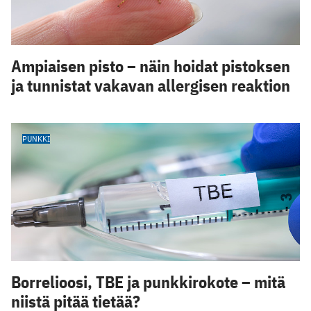
Ampiaisen pisto – näin hoidat pistoksen
ja tunnistat vakavan allergisen reaktion
PUNKKI
Borrelioosi, TBE ja punkkirokote – mitä
niistä pitää tietää?