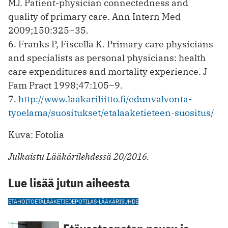
MJ. Patient-physi­cian connectedness and
quality of primary care. Ann Intern Med
2009;150:325–35.
6. Franks P, Fiscella K. Primary care physicians
and specialists as personal physicians: health
care expenditures and mortality experience. J
Fam Pract 1998;47:105–9.
7.
http://www.laakariliitto.fi/edunvalvonta-
tyoelama/suositukset/etalaaketieteen-suositus/
Kuva: Fotolia
Julkaistu Lääkärilehdessä 20/2016.
Lue lisää jutun aiheesta
ETÄHOITO
ETÄLÄÄKETIEDE
POTILAS-LÄÄKÄRISUHDE