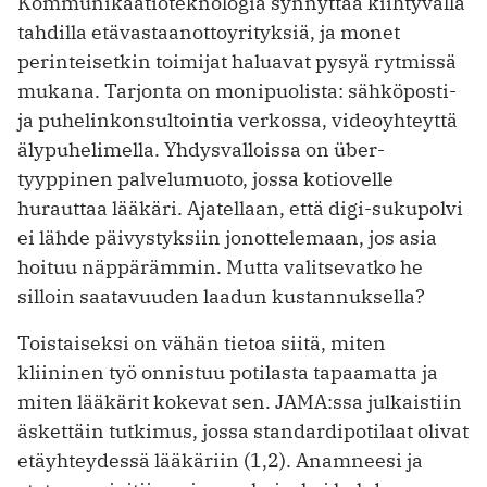
Kommunikaatioteknologia synnyttää kiihtyvällä
tahdilla etävastaanottoyrityksiä, ja monet
perinteisetkin toimijat haluavat pysyä rytmissä
mukana. Tarjonta on monipuolista: sähköposti-
ja puhelinkonsultointia verkossa, videoyhteyttä
älypuhelimella. Yhdysvalloissa on über-
tyyppinen palvelumuoto, jossa kotiovelle
hurauttaa lääkäri. Ajatellaan, että digi-sukupolvi
ei lähde päivystyksiin jonottelemaan, jos asia
hoituu näppärämmin. Mutta valitsevatko he
silloin saatavuuden laadun kustannuksella?
Toistaiseksi on vähän tietoa siitä, miten
kliininen työ onnistuu potilasta tapaamatta ja
miten lääkärit kokevat sen. JAMA:ssa julkaistiin
äskettäin tutkimus, jossa standardipotilaat olivat
etäyhteydessä lääkäriin (1,2). Anamneesi ja