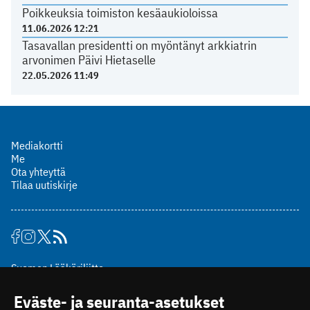
Poikkeuksia toimiston kesäaukioloissa
11.06.2026 12:21
Tasavallan presidentti on myöntänyt arkkiatrin
arvonimen Päivi Hietaselle
22.05.2026 11:49
Mediakortti
Me
Ota yhteyttä
Tilaa uutiskirje
Suomen Lääkäriliitto
Mäkelänkatu 2, PL 49
Eväste- ja seuranta-asetukset
00510 Helsinki