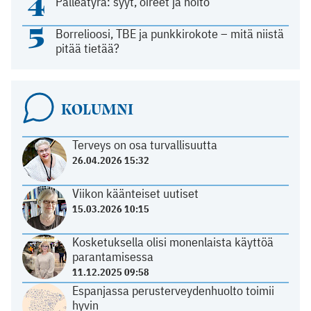
4
Palleatyrä: syyt, oireet ja hoito
5
Borrelioosi, TBE ja punkkirokote – mitä niistä
pitää tietää?
KOLUMNI
Terveys on osa turvallisuutta
26.04.2026 15:32
Viikon käänteiset uutiset
15.03.2026 10:15
Kosketuksella olisi monenlaista käyttöä
parantamisessa
11.12.2025 09:58
Espanjassa perusterveydenhuolto toimii
hyvin