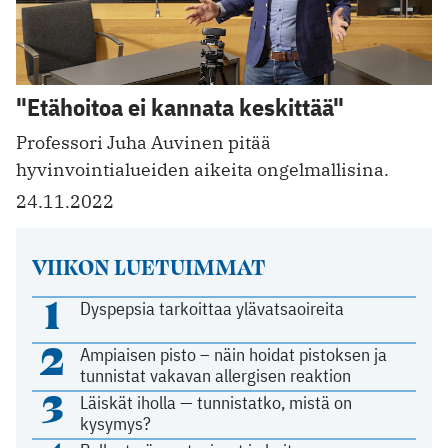
"Etähoitoa ei kannata keskittää"
Professori Juha Auvinen pitää
hyvinvointialueiden aikeita ongelmallisina.
24.11.2022
VIIKON LUETUIMMAT
1
Dyspepsia tarkoittaa ylävatsaoireita
2
Ampiaisen pisto – näin hoidat pistoksen ja
tunnistat vakavan allergisen reaktion
3
Läiskät iholla — tunnistatko, mistä on
kysymys?