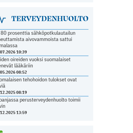
TERVEYDENHUOLTO
i 80 prosenttia sähköpotkulautailun
heuttamista aivovammoista sattui
malassa
.07.2026 10:39
iden oireiden vuoksi suomalaiset
nevät lääkäriin
.05.2026 08:52
omalaisen tehohoidon tulokset ovat
viä
.12.2025 08:19
panjassa perusterveydenhuolto toimii
vin
.12.2025 13:59