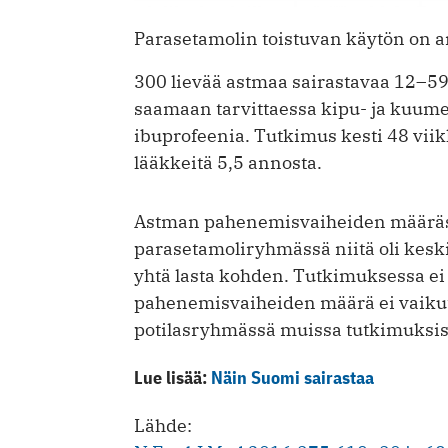
Parasetamolin toistuvan käytön on ar
300 lievää astmaa sairastavaa 12–59
saamaan tarvittaessa kipu- ja kuume
ibuprofeenia. Tutkimus kesti 48 viikk
lääkkeitä 5,5 annosta.
Astman pahenemisvaiheiden määräss
parasetamoliryhmässä niitä oli kes
yhtä lasta kohden. Tutkimuksessa ei 
pahenemisvaiheiden määrä ei vaiku
potilasryhmässä muissa tutkimuksis
Lue lisää:
Näin Suomi sairastaa
Lähde: