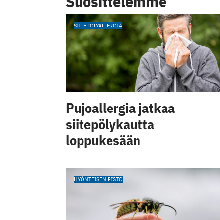
Suosittelemme
SIITEPÖLYALLERGIA
Pujoallergia jatkaa
siitepölykautta
loppukesään
HYÖNTEISEN PISTO