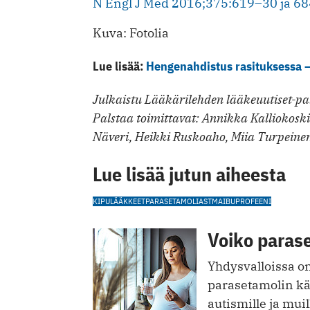
N Engl J Med 2016;375:619–30 ja 6
Kuva: Fotolia
Lue lisää:
Hengenahdistus rasituksessa – 
Julkaistu Lääkärilehden lääkeuutiset-pal
Palstaa toimittavat: Annikka Kalliokosk
Näveri, Heikki Ruskoaho, Miia Turpeine
Lue lisää jutun aiheesta
KIPULÄÄKKEET
PARASETAMOLI
ASTMA
IBUPROFEENI
Voiko parase
Yhdysvalloissa on 
parasetamolin käy
autismille ja mui