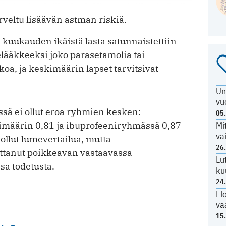
veltu lisäävän astman riskiä.
 kuukauden ikäistä lasta satunnaistettiin
lääkkeeksi joko parasetamolia tai
oa, ja keskimäärin lapset tarvitsivat
Un
vu
ä ei ollut eroa ryhmien kesken:
05
kimäärin 0,81 ja ibuprofeeniryhmässä 0,87
Mi
va
ollut lumevertailua, mutta
26
ttanut poikkeavan vastaavassa
Lu
sa todetusta.
ku
24
El
va
15