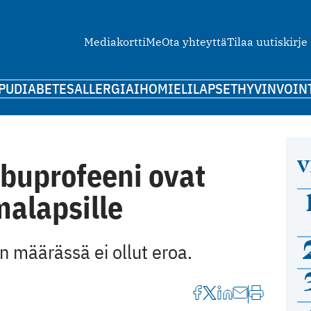
Mediakortti
Me
Ota yhteyttä
Tilaa uutiskirje
PU
DIABETES
ALLERGIA
IHO
MIELI
LAPSET
HYVINVOIN
V
ibuprofeeni ovat
malapsille
määrässä ei ollut eroa.