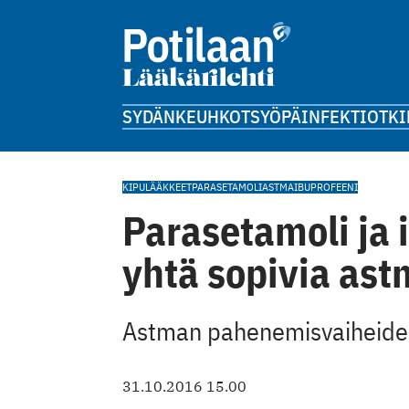
SYDÄN
KEUHKOT
SYÖPÄ
INFEKTIOT
KI
KIPULÄÄKKEET
PARASETAMOLI
ASTMA
IBUPROFEENI
Parasetamoli ja 
yhtä sopivia ast
Astman pahenemisvaiheiden 
31.10.2016 15.00