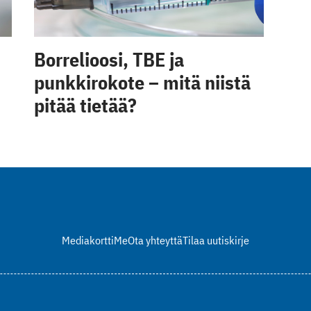
Borrelioosi, TBE ja
punkkirokote – mitä niistä
pitää tietää?
Mediakortti
Me
Ota yhteyttä
Tilaa uutiskirje