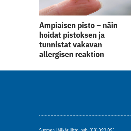
Ampiaisen pisto – näin
hoidat pistoksen ja
tunnistat vakavan
allergisen reaktion
Suomen Lääkäriliitto
puh. (09) 393 091