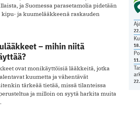
llaista, ja Suomessa parasetamolia pidetään
a kipu- ja kuumelääkkeenä raskauden
Aj
22
Ku
lääkkeet – mihin niitä
18
Po
äyttää?
11
Ta
keet ovat monikäyttöisiä lääkkeitä, jotka
ar
, alentavat kuumetta ja vähentävät
22
itenkin tärkeää tietää, missä tilanteissa
perusteltua ja milloin on syytä harkita muita
.