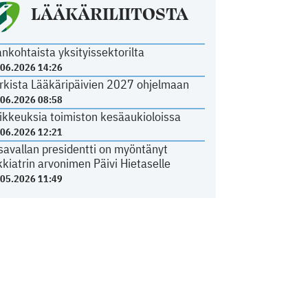
LÄÄKÄRILIITOSTA
ankohtaista yksityissektorilta
.06.2026 14:26
rkista Lääkäripäivien 2027 ohjelmaan
.06.2026 08:58
ikkeuksia toimiston kesäaukioloissa
.06.2026 12:21
savallan presidentti on myöntänyt
kkiatrin arvonimen Päivi Hietaselle
.05.2026 11:49