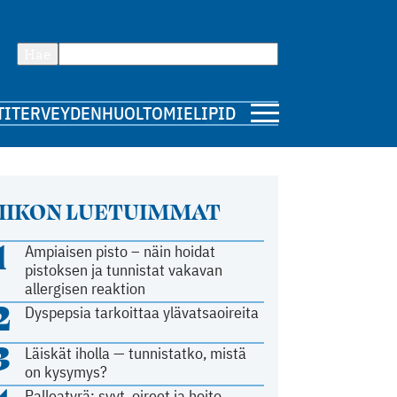
Hae
TI
TERVEYDENHUOLTO
MIELIPIDE
IIKON LUETUIMMAT
1
Ampiaisen pisto – näin hoidat
pistoksen ja tunnistat vakavan
allergisen reaktion
2
Dyspepsia tarkoittaa ylävatsaoireita
3
Läiskät iholla — tunnistatko, mistä
on kysymys?
Palleatyrä: syyt, oireet ja hoito