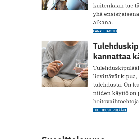
kuitenkaan tue tä
yhä ensisijaisen
aikana.
PARASETAMOLI
Tulehduskipu
kannattaa k
Tulehduskipulääk
lievittävät kipua
tulehdusta. On ku
niiden käyttö on 
hoitovaihtoehtoja
TULEHDUSKIPULÄÄKE