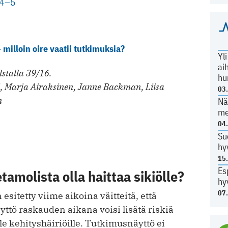
84–5
milloin oire vaatii tutkimuksia?
Yl
ai
stalla 39/16.
hu
i, Marja Airaksinen, Janne Backman, Liisa
03
n
Nä
me
04
Su
hy
15
Es
tamolista olla haittaa sikiölle?
hy
07
esitetty viime aikoina väitteitä, että
ttö raskauden aikana voisi lisätä riskiä
lle kehityshäiriöille. Tutkimusnäyttö ei