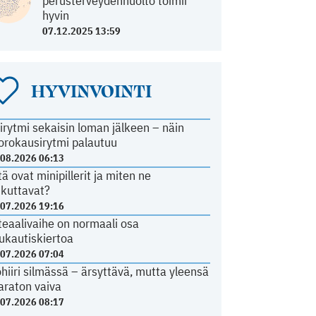
perusterveydenhuolto toimii
hyvin
07.12.2025 13:59
HYVINVOINTI
irytmi sekaisin loman jälkeen – näin
orokausirytmi palautuu
.08.2026 06:13
tä ovat minipillerit ja miten ne
ikuttavat?
.07.2026 19:16
teaalivaihe on normaali osa
ukautiskiertoa
.07.2026 07:04
ohiiri silmässä – ärsyttävä, mutta yleensä
araton vaiva
.07.2026 08:17