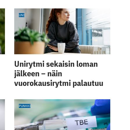
UNI
Unirytmi sekaisin loman
jälkeen – näin
vuorokausirytmi palautuu
PUNKKI