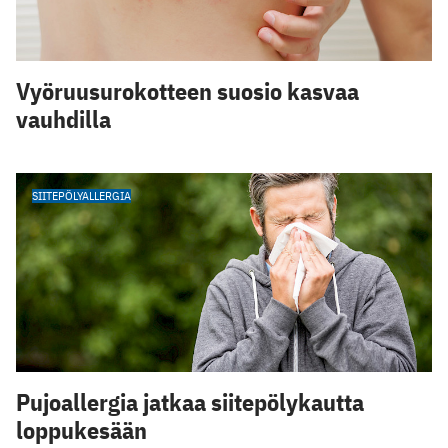
Vyöruusurokotteen suosio kasvaa
vauhdilla
SIITEPÖLYALLERGIA
Pujoallergia jatkaa siitepölykautta
loppukesään