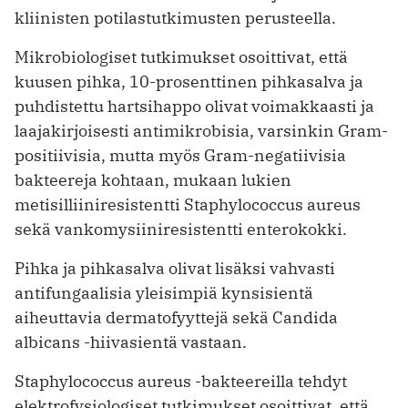
kliinisten potilastutkimusten perusteella.
Mikrobiologiset tutkimukset osoittivat, että
kuusen pihka, 10-prosenttinen pihkasalva ja
puhdistettu hartsihappo olivat voimakkaasti ja
laajakirjoisesti antimikrobisia, varsinkin Gram-
positiivisia, mutta myös Gram-negatiivisia
bakteereja kohtaan, mukaan lukien
metisilliiniresistentti Staphylococcus aureus
sekä vankomysiiniresistentti enterokokki.
Pihka ja pihkasalva olivat lisäksi vahvasti
antifungaalisia yleisimpiä kynsisientä
aiheuttavia dermatofyyttejä sekä Candida
albicans -hiivasientä vastaan.
Staphylococcus aureus -bakteereilla tehdyt
elektrofysiologiset tutkimukset osoittivat, että