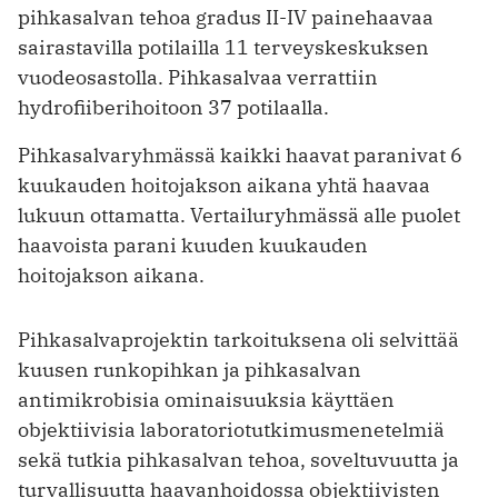
pihkasalvan tehoa gradus II-IV painehaavaa
sairastavilla potilailla 11 terveyskeskuksen
vuodeosastolla. Pihkasalvaa verrattiin
hydrofiiberihoitoon 37 potilaalla.
Pihkasalvaryhmässä kaikki haavat paranivat 6
kuukauden hoitojakson aikana yhtä haavaa
lukuun ottamatta. Vertailuryhmässä alle puolet
haavoista parani kuuden kuukauden
hoitojakson aikana.
Pihkasalvaprojektin tarkoituksena oli selvittää
kuusen runkopihkan ja pihkasalvan
antimikrobisia ominaisuuksia käyttäen
objektiivisia laboratoriotutkimusmenetelmiä
sekä tutkia pihkasalvan tehoa, soveltuvuutta ja
turvallisuutta haavanhoidossa objektiivisten