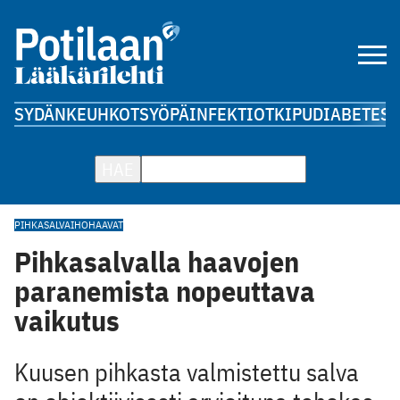
SYDÄN
KEUHKOT
SYÖPÄ
INFEKTIOT
KIPU
DIABETES
A
HAE
PIHKASALVA
IHOHAAVAT
Pihkasalvalla haavojen
paranemista nopeuttava
vaikutus
Kuusen pihkasta valmistettu salva