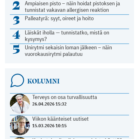
2
Ampiaisen pisto – näin hoidat pistoksen ja
tunnistat vakavan allergisen reaktion
3
Palleatyrä: syyt, oireet ja hoito
4
Läiskät iholla — tunnistatko, mistä on
kysymys?
5
Unirytmi sekaisin loman jälkeen – näin
vuorokausirytmi palautuu
KOLUMNI
Terveys on osa turvallisuutta
26.04.2026 15:32
Viikon käänteiset uutiset
15.03.2026 10:15