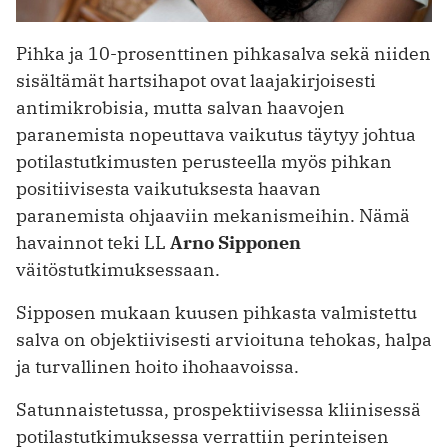
Pihka ja 10-prosenttinen pihkasalva sekä niiden
sisältämät hartsihapot ovat laajakirjoisesti
antimikrobisia, mutta salvan haavojen
paranemista nopeuttava vaikutus täytyy johtua
potilastutkimusten perusteella myös pihkan
positiivisesta vaikutuksesta haavan
paranemista ohjaaviin mekanismeihin. Nämä
havainnot teki LL
Arno Sipponen
väitöstutkimuksessaan.
Sipposen mukaan kuusen pihkasta valmistettu
salva on objektiivisesti arvioituna tehokas, halpa
ja turvallinen hoito ihohaavoissa.
Satunnaistetussa, prospektiivisessa kliinisessä
potilastutkimuksessa verrattiin perinteisen