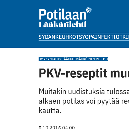
SYDÄN
KEUHKOT
SYÖPÄ
INFEKTIOT
KI
OMAKANTA
PKV-LÄÄKKEET
SÄHKÖINEN RESEPTI
PKV-reseptit muu
Muitakin uudistuksia tuloss
alkaen potilas voi pyytää 
kautta.
5.10.2015 04.00