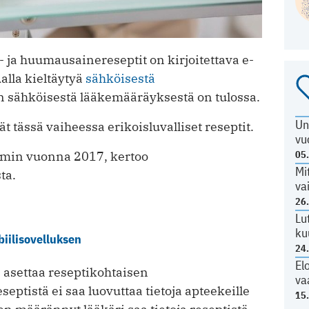
- ja huumausainereseptit on kirjoitettava e-
dalla kieltäytyä
sähköisestä
n sähköisestä lääkemääräyksestä on tulossa.
Un
t tässä vaiheessa erikoisluvalliset reseptit.
vu
05
ymin vuonna 2017, kertoo
Mi
ta.
va
26
Lu
ku
iilisovelluksen
24
El
 asettaa reseptikohtaisen
va
septistä ei saa luovuttaa tietoja apteekeille
15