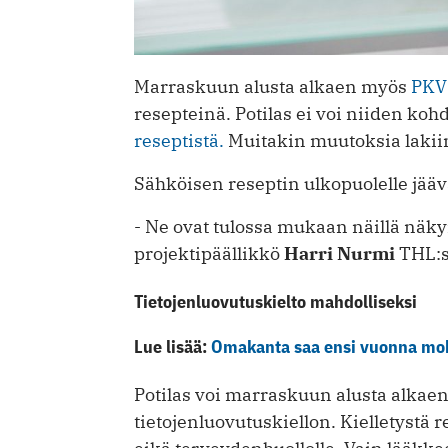
Marraskuun alusta alkaen myös
PKV
resepteinä. Potilas ei voi niiden koh
reseptistä.
Muitakin muutoksia lakii
Sähköisen reseptin ulkopuolelle jäävä
- Ne ovat tulossa mukaan näillä näk
projektipäällikkö
Harri Nurmi
THL:s
Tietojenluovutuskielto mahdolliseksi
Lue lisää:
Omakanta saa ensi vuonna mob
Potilas voi marraskuun alusta alkaen
tietojenluovutuskiellon. Kielletystä re