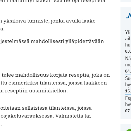
en määrännyt lääkäri saa tietoja reseptistä
n yksilöivä tunniste, jonka avulla lääke
a.
Yl
ai
rjestelmässä mahdollisesti ylläpidettävään
hu
03
Nä
me
04
tulee mahdollisuus korjata reseptiä, joka on
Su
ttu esimerkiksi tilanteissa, joissa lääkkeen
hy
a reseptiin uusimiskiellon.
15
Es
hy
itetaan sellaisissa tilanteissa, joissa
07
nnosjakeluvarauksessa. Valmistetta tai
.