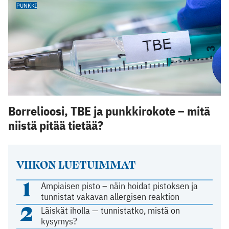
PUNKKI
Borrelioosi, TBE ja punkkirokote – mitä
niistä pitää tietää?
VIIKON LUETUIMMAT
1
Ampiaisen pisto – näin hoidat pistoksen ja
tunnistat vakavan allergisen reaktion
2
Läiskät iholla — tunnistatko, mistä on
kysymys?