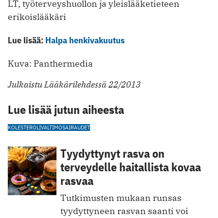
LT, työterveyshuollon ja yleislääketieteen
erikoislääkäri
Lue lisää:
Halpa henkivakuutus
Kuva: Panthermedia
Julkaistu Lääkärilehdessä 22/2013
Lue lisää jutun aiheesta
KOLESTEROLI
VALTIMOSAIRAUDET
Tyydyttynyt rasva on
terveydelle haitallista kovaa
rasvaa
Tutkimusten mukaan runsas
tyydyttyneen rasvan saanti voi