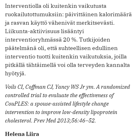
Interventiolla oli kuitenkin vaikutusta
ruokailutottumuksiin: päivittäinen kalorimäärä
ja rasvan käyttö vähenivät merkitsevästi.
Liikunta-aktiivisuus lisääntyi
interventioryhmässä 20 %. Tutkijoiden
päätelmänä oli, että suhteellisen edullinen
interventio tuotti kuitenkin vaikutuksia, joilla
pitkällä tähtäimellä voi olla terveyden kannalta
hyötyjä.
Voils CI, Coffman CJ, Yancy WS Jr ym. A randomized
controlled trial to evaluate the effectiveness of
CouPLES: a spouse-assisted lifestyle change
intervention to improve low-density lipoprotein
cholesterol. Prev Med 2013;56:46–52.
Helena Liira