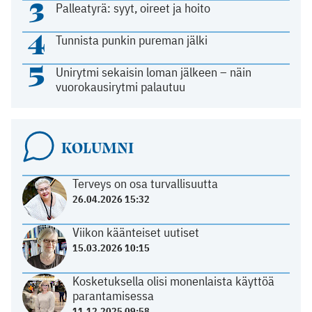
3
Palleatyrä: syyt, oireet ja hoito
4
Tunnista punkin pureman jälki
5
Unirytmi sekaisin loman jälkeen – näin
vuorokausirytmi palautuu
KOLUMNI
Terveys on osa turvallisuutta
26.04.2026 15:32
Viikon käänteiset uutiset
15.03.2026 10:15
Kosketuksella olisi monenlaista käyttöä
parantamisessa
11.12.2025 09:58