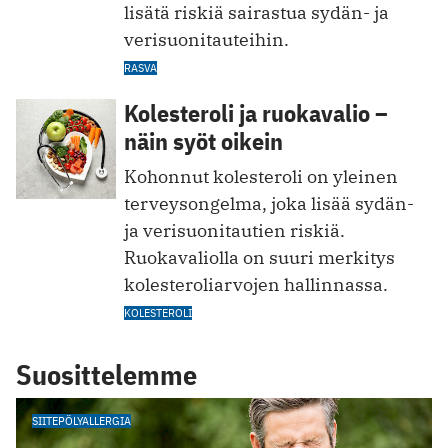
lisätä riskiä sairastua sydän- ja
verisuonitauteihin.
RASVA
Kolesteroli ja ruokavalio –
näin syöt oikein
Kohonnut kolesteroli on yleinen
terveysongelma, joka lisää sydän-
ja verisuonitautien riskiä.
Ruokavaliolla on suuri merkitys
kolesteroliarvojen hallinnassa.
KOLESTEROLI
Suosittelemme
SIITEPÖLYALLERGIA