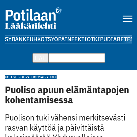
SYDÄN
KEUHKOT
SYÖPÄ
INFEKTIOT
KIPU
DIABETES
A
HAE
KOLESTEROLI
VALTIMOSAIRAUDET
Puoliso apuun elämäntapojen
kohentamisessa
Puolison tuki vähensi merkitsevästi
rasvan käyttöä ja päivittäistä