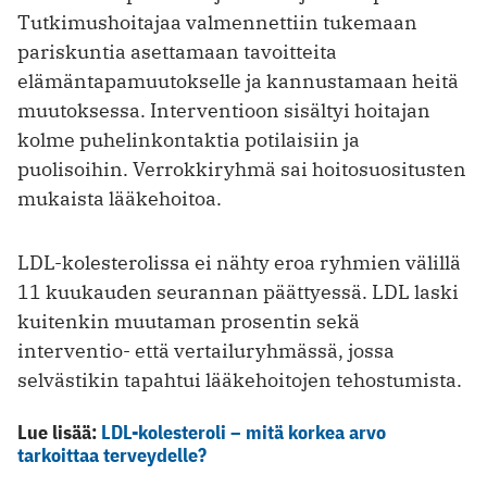
Tutkimushoitajaa valmennettiin tukemaan
pariskuntia asettamaan tavoitteita
elämäntapamuutokselle ja kannustamaan heitä
muutoksessa. Interventioon sisältyi hoitajan
kolme puhelin­kontaktia potilaisiin ja
puolisoihin. ­Verrokkiryhmä sai hoitosuositusten
­mukaista lääkehoitoa.
LDL-kolesterolissa ei nähty eroa ryhmien välillä
11 kuukauden seurannan päättyessä. LDL laski
kuitenkin muutaman prosentin sekä
interventio- että ­vertailuryhmässä, jossa
selvästikin ­tapahtui lääkehoitojen tehostumista.
Lue lisää:
LDL-kolesteroli – mitä korkea arvo
tarkoittaa terveydelle?