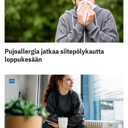
Pujoallergia jatkaa siitepölykautta
loppukesään
UNI