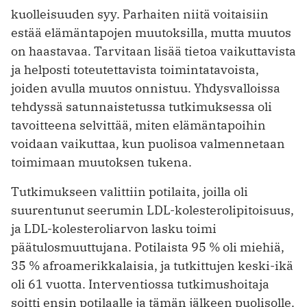
kuolleisuuden syy. Parhaiten niitä voitaisiin
estää elämäntapojen muutoksilla, mutta muutos
on haastavaa. Tarvitaan lisää tietoa vaikuttavista
ja helposti toteutettavista toimintatavoista,
joiden avulla muutos onnistuu. Yhdysvalloissa
tehdyssä satunnaistetussa tutkimuksessa oli
tavoitteena selvittää, miten elämäntapoihin
voidaan vaikuttaa, kun puolisoa valmennetaan
toimimaan muutoksen tukena.
Tutkimukseen valittiin potilaita, joilla oli
suurentunut seerumin LDL-kolesterolipitoisuus,
ja LDL-kolesteroliarvon lasku toimi
päätulosmuuttujana. Potilaista 95 % oli miehiä,
35 % afroamerikkalaisia, ja tutkittujen keski-ikä
oli 61 vuotta. ­Interventiossa tutkimushoitaja
soitti ­ensin potilaalle ja tämän jälkeen puolisolle.