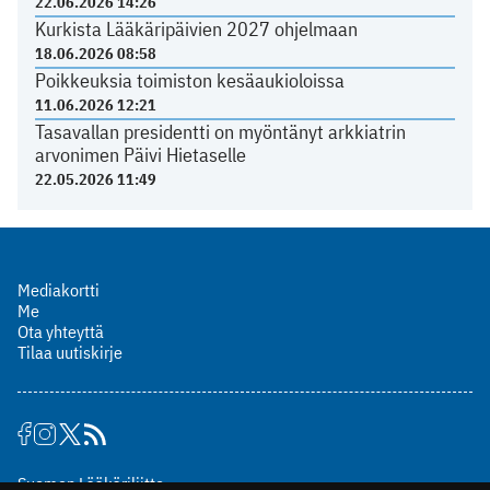
22.06.2026 14:26
Kurkista Lääkäripäivien 2027 ohjelmaan
18.06.2026 08:58
Poikkeuksia toimiston kesäaukioloissa
11.06.2026 12:21
Tasavallan presidentti on myöntänyt arkkiatrin
arvonimen Päivi Hietaselle
22.05.2026 11:49
Mediakortti
Me
Ota yhteyttä
Tilaa uutiskirje
Suomen Lääkäriliitto