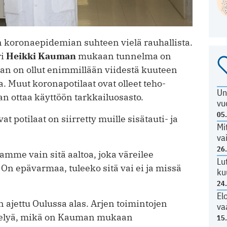
on koronaepidemian suhteen vielä rauhallista.
ri
Heikki Kauman
mukaan tunnelma on
an on ollut enimmillään viidestä kuuteen
. Muut ­koronapotilaat ovat olleet teho-
Un
an ottaa käyttöön tarkkailuosasto.
vu
05
at potilaat on siirretty muille sisätauti- ja
Mi
va
26
tamme vain sitä aaltoa, joka väreilee
Lu
n epävarmaa, tuleeko sitä vai ei ja missä
ku
24
El
 ajettu Oulussa alas. Arjen toimintojen
va
estelyä, mikä on Kauman mukaan
15