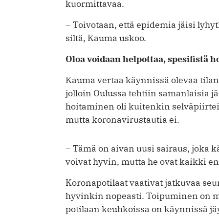
kuormittavaa.
– Toivotaan, että epidemia jäisi lyhyt
siltä, Kauma uskoo.
Oloa voidaan helpottaa, spesifistä ho
Kauma vertaa käynnissä olevaa tila
jolloin Oulussa tehtiin samanlaisia jä
hoitaminen oli kuitenkin selväpiirte
mutta koronavirustautia ei.
– Tämä on aivan uusi sairaus, joka kä
voivat hyvin, mutta he ovat kaikki
Koronapotilaat vaativat jatkuvaa se
hyvinkin nopeasti. Toipuminen on m
potilaan keuhkoissa on käynnissä jäy