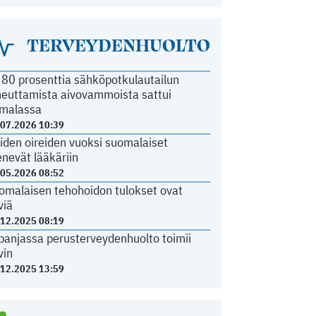
TERVEYDENHUOLTO
i 80 prosenttia sähköpotkulautailun
heuttamista aivovammoista sattui
malassa
.07.2026 10:39
iden oireiden vuoksi suomalaiset
nevät lääkäriin
.05.2026 08:52
omalaisen tehohoidon tulokset ovat
viä
.12.2025 08:19
panjassa perusterveydenhuolto toimii
vin
.12.2025 13:59