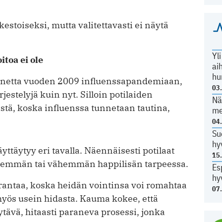
kestoiseksi, mutta valitettavasti ei näytä
Yl
itoa ei ole
ai
hu
nnetta vuoden 2009 influenssapandemiaan,
03
rjestelyjä kuin nyt. Silloin potilaiden
Nä
istä, koska influenssa tunnetaan tautina,
me
04
Su
hy
yttäytyy eri tavalla. Näennäisesti potilaat
15
 enemmän tai vähemmän happilisän tarpeessa.
Es
hy
urantaa, koska heidän vointinsa voi romahtaa
07
yös usein hidasta. Kauma kokee, että
tävä, hitaasti paraneva prosessi, jonka