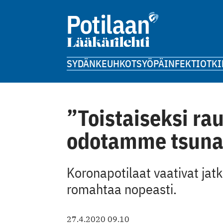
SYDÄN
KEUHKOT
SYÖPÄ
INFEKTIOT
KI
”Toistaiseksi rau
odotamme tsun
Koronapotilaat vaativat jatk
romahtaa nopeasti.
27.4.2020 09.10