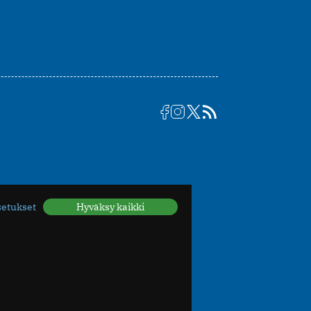
setukset
Hyväksy kaikki