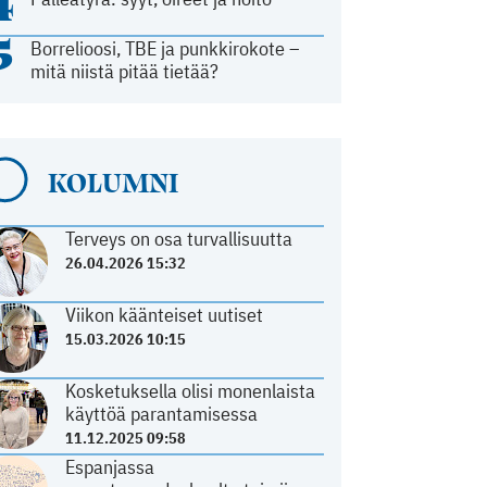
4
5
Borrelioosi, TBE ja punkkirokote –
mitä niistä pitää tietää?
KOLUMNI
Terveys on osa turvallisuutta
26.04.2026 15:32
Viikon käänteiset uutiset
15.03.2026 10:15
Kosketuksella olisi monenlaista
käyttöä parantamisessa
11.12.2025 09:58
Espanjassa