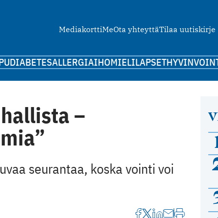
Mediakortti
Me
Ota yhteyttä
Tilaa uutiskirje
PU
DIABETES
ALLERGIA
IHO
MIELI
LAPSET
HYVINVOIN
hallista –
V
amia”
uvaa seurantaa, koska vointi voi