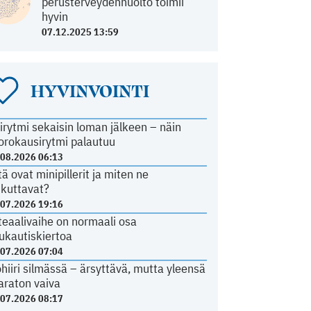
perusterveydenhuolto toimii
hyvin
07.12.2025 13:59
HYVINVOINTI
irytmi sekaisin loman jälkeen – näin
orokausirytmi palautuu
.08.2026 06:13
tä ovat minipillerit ja miten ne
ikuttavat?
.07.2026 19:16
teaalivaihe on normaali osa
ukautiskiertoa
.07.2026 07:04
ohiiri silmässä – ärsyttävä, mutta yleensä
araton vaiva
.07.2026 08:17