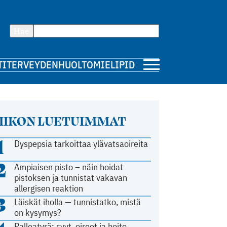
Hae
TI
TERVEYDENHUOLTO
MIELIPIDE
IIKON LUETUIMMAT
1
Dyspepsia tarkoittaa ylävatsaoireita
2
Ampiaisen pisto – näin hoidat
pistoksen ja tunnistat vakavan
allergisen reaktion
3
Läiskät iholla — tunnistatko, mistä
on kysymys?
Palleatyrä: syyt, oireet ja hoito