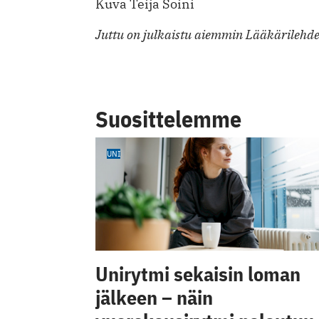
Kuva Teija Soini
Juttu on julkaistu aiemmin Lääkärilehd
Suosittelemme
UNI
Unirytmi sekaisin loman
jälkeen – näin