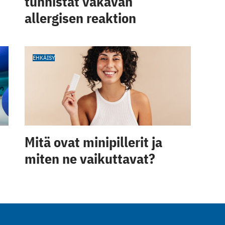
tunnistat vakavan
allergisen reaktion
EHKÄISY
Mitä ovat minipillerit ja
miten ne vaikuttavat?