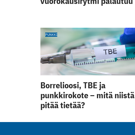
vuorokausirytmi palautuu
PUNKKI
Borrelioosi, TBE ja
punkkirokote – mitä niistä
pitää tietää?