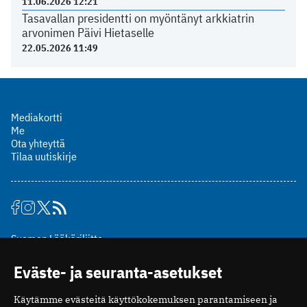
11.06.2026 12:21
Tasavallan presidentti on myöntänyt arkkiatrin
arvonimen Päivi Hietaselle
22.05.2026 11:49
Mediakortti
Me
Ota yhteyttä
Tilaa uutiskirje
Suomen Lääkäriliitto
Mäkelänkatu 2, PL 49
Eväste- ja seuranta-asetukset
00510 Helsinki
puh. (09) 393 091
Käytämme evästeitä käyttökokemuksen parantamiseen ja
toimitus@potilaanlaakarilehti.fi