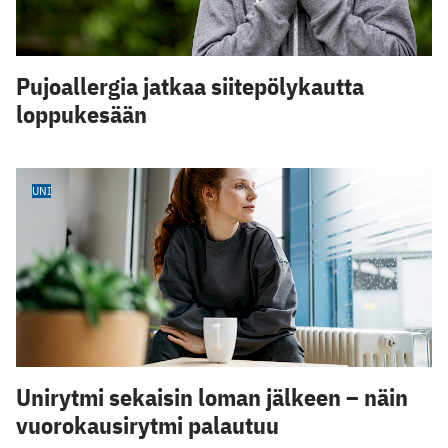
Pujoallergia jatkaa siitepölykautta
loppukesään
UNI
Unirytmi sekaisin loman jälkeen – näin
vuorokausirytmi palautuu