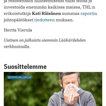
ja resistenssin hillitsemiseksi tulisi tehdä ja
investoida enemmän kaikissa maissa, THL:n
erikoistutkija
Kati Räisänen
summaa
raportin
johtopäätökset
tiedotteen
mukaan.
Hertta Vierula
Uutinen on julkaistu aiemmin Lääkärilehden
verkkosivuilla.
Suosittelemme
SIITEPÖLYALLERGIA