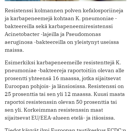
Resistenssi kolmannen polven kefalosporiineja
ja karbapeneemejä kohtaan K. pneumoniae -
bakteereilla sekä karbapeneemiresistenssi
Acinetobacter -lajeilla ja Pseudomonas
aeruginosa -bakteereilla on yleistynyt useissa
maissa.
Esimerkiksi karbapeneemeille resistenttejä K.
pneumoniae -bakteereja raportoitiin olevan alle
prosentti yhteensä 16 maassa, jotka sijaitsevat
Euroopan pohjois- ja länsiosissa. Resistenssi on
25 prosenttia tai sen yli 12 maassa. Kuusi maata
raportoi resistenssin olevan 50 prosenttia tai
sen yli. Korkeimman resistenssin maat
sijaitsevat EU/EEA-alueen etelä- ja itäosissa.
Tiedot käyvät ilmi Euroopan tautikeskus ECDC:n