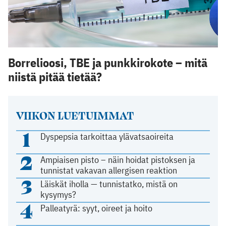
Borrelioosi, TBE ja punkkirokote – mitä
niistä pitää tietää?
VIIKON LUETUIMMAT
1
Dyspepsia tarkoittaa ylävatsaoireita
2
Ampiaisen pisto – näin hoidat pistoksen ja
tunnistat vakavan allergisen reaktion
3
Läiskät iholla — tunnistatko, mistä on
kysymys?
4
Palleatyrä: syyt, oireet ja hoito