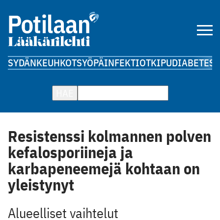
SYDÄN
KEUHKOT
SYÖPÄ
INFEKTIOT
KIPU
DIABETES
A
HAE
Resistenssi kolmannen polven
kefalosporiineja ja
karbapeneemejä kohtaan on
yleistynyt
Alueelliset vaihtelut