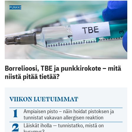
PUNKKI
Borrelioosi, TBE ja punkkirokote – mitä
niistä pitää tietää?
VIIKON LUETUIMMAT
1
Ampiaisen pisto – näin hoidat pistoksen ja
tunnistat vakavan allergisen reaktion
2
Läiskät iholla — tunnistatko, mistä on
kysymys?