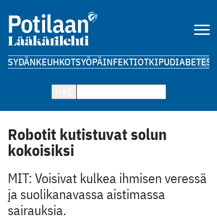
SYDÄN
KEUHKOT
SYÖPÄ
INFEKTIOT
KIPU
DIABETES
A
HAE
Robotit kutistuvat solun
kokoisiksi
MIT: Voisivat kulkea ihmisen veressä
ja suolikanavassa aistimassa
sairauksia.