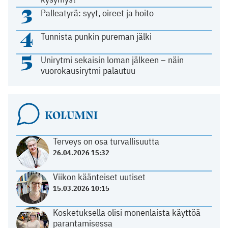
3
Palleatyrä: syyt, oireet ja hoito
4
Tunnista punkin pureman jälki
5
Unirytmi sekaisin loman jälkeen – näin
vuorokausirytmi palautuu
KOLUMNI
Terveys on osa turvallisuutta
26.04.2026 15:32
Viikon käänteiset uutiset
15.03.2026 10:15
Kosketuksella olisi monenlaista käyttöä
parantamisessa