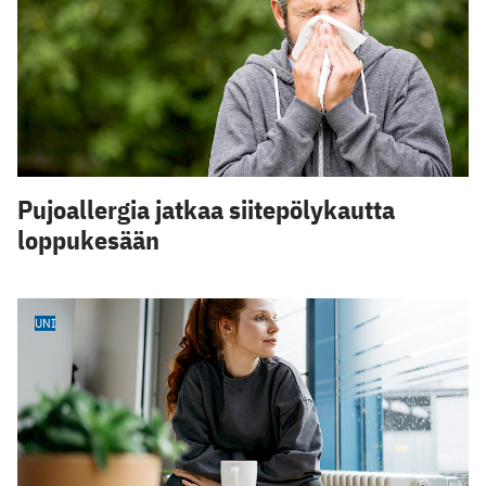
Pujoallergia jatkaa siitepölykautta
loppukesään
UNI