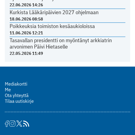
22.06.2026 14:26
Kurkista Lääkäripäivien 2027 ohjelmaan
18.06.2026 08:58
Poikkeuksia toimiston kesäaukioloissa
11.06.2026 12:21
Tasavallan presidentti on myöntänyt arkkiatrin
arvonimen Päivi Hietaselle
22.05.2026 11:49
Mediakortti
Me
Ota yhteyttä
Tilaa uutiskirje