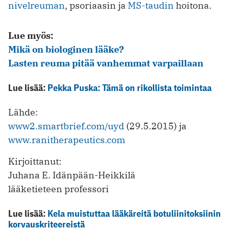
nivelreuman
, psoriaasin ja
MS-taudin
hoitona.
Lue myös:
Mikä on biologinen lääke?
Lasten reuma pitää vanhemmat varpaillaan
Lue lisää:
Pekka Puska: Tämä on rikollista toimintaa
Lähde:
www2.smartbrief.com/uyd
(29.5.2015) ja
www.ranitherapeutics.com
Kirjoittanut:
Juhana E. Idänpään-Heikkilä
lääketieteen professori
Lue lisää:
Kela muistuttaa lääkäreitä botuliinitoksiinin
korvauskriteereistä