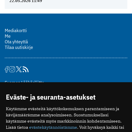
22.05.2026 11:49
Mediakortti
Me
Ota yhteyttä
Tilaa uutiskirje
Suomen Lääkäriliitto
Mäkelänkatu 2, PL 49
Eväste- ja seuranta-asetukset
00510 Helsinki
puh. (09) 393 091
Käytämme evästeitä käyttökokemuksen parantamiseen ja
toimitus@potilaanlaakarilehti.fi
kävijämäärämme analysoimiseen. Suostumuksellasi
käytämme evästeitä myös markkinoinnin kohdentamiseen.
ISSN 2323-9476
Lisää tietoa
evästekäytännöistämme
. Voit hyväksyä kaikki tai