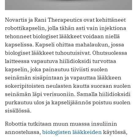
Novartis ja Rani Therapeutics ovat kehittäneet
robottikapselin, jolla tähän asti vain injektiona
tehonneet biologiset lääkkeet voidaan niellä
kapselissa. Kapseli ohittaa mahalaukun, jossa
biologiset lääkkeet tuhoutuisivat. Ohutsuolessa
laitteessa vapautuva hiilidioksidi turvottaa
kapselin, joka painautuu tiiviisti suolen
seinämän sisäpintaan ja vapauttaa lääkkeen
sokeripitoisten neulasten kautta suoraan suolen
seinämän läpi verisuoniin. Samalla hiilidioksidi
purkautuu ulos ja kapselijäännös poistuu suolen
sisällössä.
Robottia tutkitaan muun muassa insuliinin
annostelussa,
biologisten lääkkeiden
käytössä,