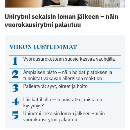
Unirytmi sekaisin loman jälkeen – näin
vuorokausirytmi palautuu
VIIKON LUETUIMMAT
1
Vyöruusurokotteen suosio kasvaa vauhdilla
2
Ampiaisen pisto – näin hoidat pistoksen ja
tunnistat vakavan allergisen reaktion
3
Palleatyrä: syyt, oireet ja hoito
4
Läiskät iholla — tunnistatko, mistä on
kysymys?
5
Unirytmi sekaisin loman jälkeen – näin
vuorokausirytmi palautuu