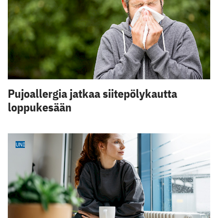
Pujoallergia jatkaa siitepölykautta
loppukesään
UNI