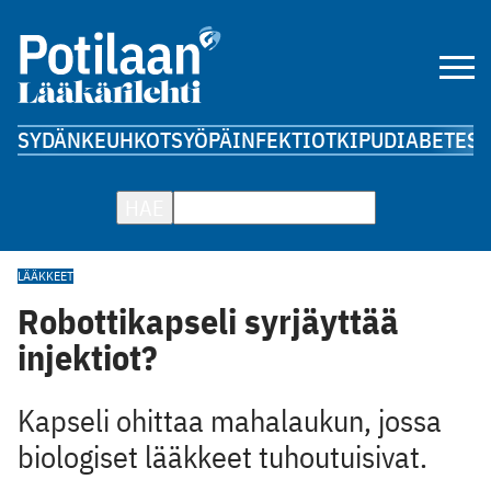
SYDÄN
KEUHKOT
SYÖPÄ
INFEKTIOT
KIPU
DIABETES
A
HAE
LÄÄKKEET
Robottikapseli syrjäyttää
injektiot?
Kapseli ohittaa mahalaukun, jossa
biologiset lääkkeet tuhoutuisivat.