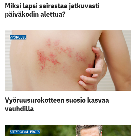
Miksi lapsi sairastaa jatkuvasti
päiväkodin alettua?
VYÖRUUSU
Vyöruusurokotteen suosio kasvaa
vauhdilla
SIITEPÖLYALLERGIA