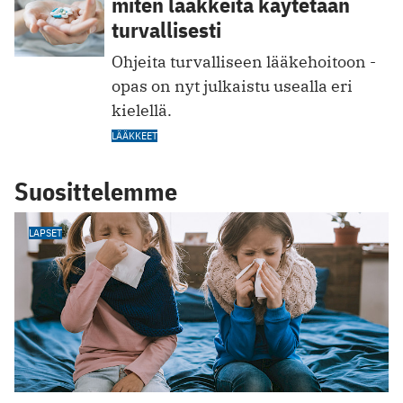
miten lääkkeitä käytetään
turvallisesti
Ohjeita turvalliseen lääkehoitoon -
opas on nyt julkaistu usealla eri
kielellä.
LÄÄKKEET
Suosittelemme
LAPSET