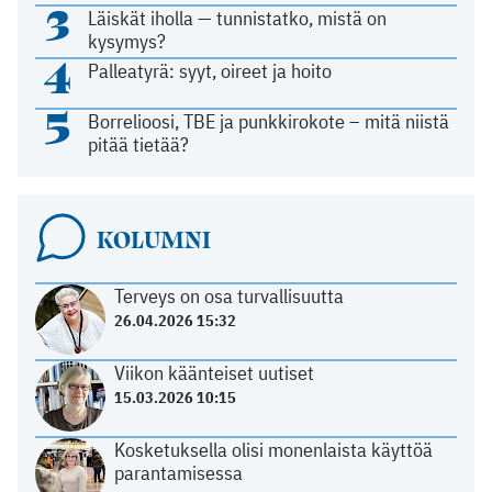
3
Läiskät iholla — tunnistatko, mistä on
kysymys?
4
Palleatyrä: syyt, oireet ja hoito
5
Borrelioosi, TBE ja punkkirokote – mitä niistä
pitää tietää?
KOLUMNI
Terveys on osa turvallisuutta
26.04.2026 15:32
Viikon käänteiset uutiset
15.03.2026 10:15
Kosketuksella olisi monenlaista käyttöä
parantamisessa