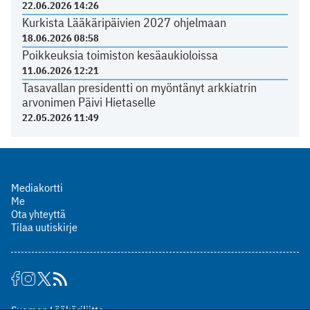
22.06.2026 14:26
Kurkista Lääkäripäivien 2027 ohjelmaan
18.06.2026 08:58
Poikkeuksia toimiston kesäaukioloissa
11.06.2026 12:21
Tasavallan presidentti on myöntänyt arkkiatrin
arvonimen Päivi Hietaselle
22.05.2026 11:49
Mediakortti
Me
Ota yhteyttä
Tilaa uutiskirje
Suomen Lääkäriliitto