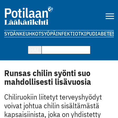
SYDÄN
KEUHKOT
SYÖPÄ
INFEKTIOT
KIPU
DIABETES
A
HAE
Runsas chilin syönti suo
mahdollisesti lisävuosia
Chiliruokiin liitetyt terveyshyödyt
voivat johtua chilin sisältämästä
kapsaisiinista, joka on yhdistetty