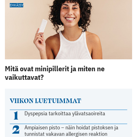
EHKÄISY
Mitä ovat minipillerit ja miten ne
vaikuttavat?
VIIKON LUETUIMMAT
1
Dyspepsia tarkoittaa ylävatsaoireita
2
Ampiaisen pisto – näin hoidat pistoksen ja
tunnistat vakavan allergisen reaktion