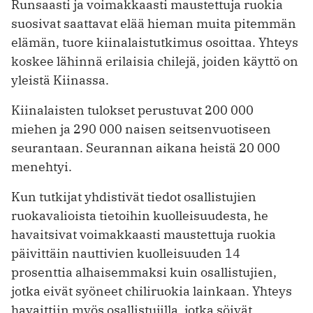
Runsaasti ja voimakkaasti maustettuja ruokia
suosivat saattavat elää hieman muita pitemmän
elämän, tuore kiinalaistutkimus osoittaa. Yhteys
koskee lähinnä erilaisia chilejä, joiden käyttö on
yleistä Kiinassa.
Kiinalaisten tulokset perustuvat 200 000
miehen ja 290 000 naisen seitsenvuotiseen
seurantaan. Seurannan aikana heistä 20 000
menehtyi.
Kun tutkijat yhdistivät tiedot osallistujien
ruokavalioista tietoihin kuolleisuudesta, he
havaitsivat voimakkaasti maustettuja ruokia
päivittäin nauttivien kuolleisuuden 14
prosenttia alhaisemmaksi kuin osallistujien,
jotka eivät syöneet chiliruokia lainkaan. Yhteys
havaittiin myös osallistujilla, jotka söivät