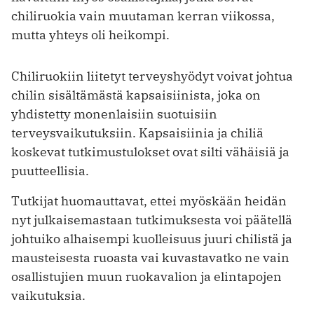
chiliruokia vain muutaman kerran viikossa,
mutta yhteys oli heikompi.
Chiliruokiin liitetyt terveyshyödyt voivat johtua
chilin sisältämästä kapsaisiinista, joka on
yhdistetty monenlaisiin suotuisiin
terveysvaikutuksiin. Kapsaisiinia ja chiliä
koskevat tutkimustulokset ovat silti vähäisiä ja
puutteellisia.
Tutkijat huomauttavat, ettei myöskään heidän
nyt julkaisemastaan tutkimuksesta voi päätellä
johtuiko alhaisempi kuolleisuus juuri chilistä ja
mausteisesta ruoasta vai kuvastavatko ne vain
osallistujien muun ruokavalion ja elintapojen
vaikutuksia.