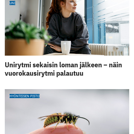
UNI
Unirytmi sekaisin loman jälkeen – näin
vuorokausirytmi palautuu
HYÖNTEISEN PISTO