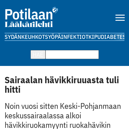
SYDÄN
KEUHKOT
SYÖPÄ
INFEKTIOT
KIPU
DIABETES
A
HAE
Sairaalan hävikkiruuasta tuli
hitti
Noin vuosi sitten Keski-Pohjanmaan
keskussairaalassa alkoi
hävikkiruokamyynti ruokahävikin