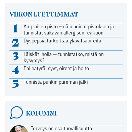
VIIKON LUETUIMMAT
1
Ampiaisen pisto – näin hoidat pistoksen ja
tunnistat vakavan allergisen reaktion
2
Dyspepsia tarkoittaa ylävatsaoireita
3
Läiskät iholla — tunnistatko, mistä on
kysymys?
4
Palleatyrä: syyt, oireet ja hoito
5
Tunnista punkin pureman jälki
KOLUMNI
Terveys on osa turvallisuutta