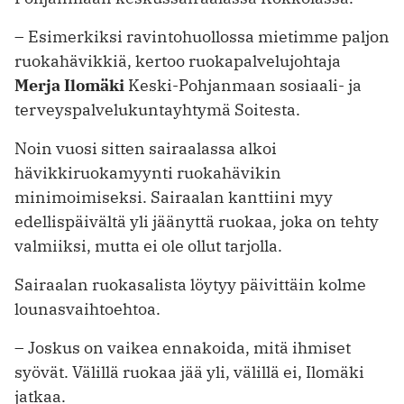
– Esimerkiksi ravintohuollossa mietimme paljon
ruokahävikkiä, kertoo ruokapalvelujohtaja
Merja Ilomäki
Keski-Pohjanmaan sosiaali- ja
terveyspalvelukuntayhtymä Soitesta.
Noin vuosi sitten sairaalassa alkoi
hävikkiruokamyynti ruokahävikin
minimoimiseksi. Sairaalan kanttiini myy
edellispäivältä yli jäänyttä ruokaa, joka on tehty
valmiiksi, mutta ei ole ollut ­tarjolla.
Sairaalan ruokasalista löytyy päivittäin kolme
lounasvaihtoehtoa.
– Joskus on vaikea ennakoida, mitä ihmiset
syövät. Välillä ruokaa jää yli, ­välillä ei, Ilomäki
jatkaa.