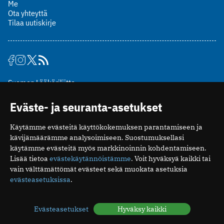
Me
Ota yhteyttä
Tilaa uutiskirje
Suomen Lääkäriliitto
Mäkelänkatu 2, PL 49
Eväste- ja seuranta-asetukset
00510 Helsinki
puh. (09) 393 091
Käytämme evästeitä käyttökokemuksen parantamiseen ja
toimitus@potilaanlaakarilehti.fi
kävijämäärämme analysoimiseen. Suostumuksellasi
käytämme evästeitä myös markkinoinnin kohdentamiseen.
ISSN 2323-9476
Lisää tietoa
evästekäytännöistämme
. Voit hyväksyä kaikki tai
vain välttämättömät evästeet sekä muokata asetuksia
evästeasetuksissa
.
Evästeasetukset
Hyväksy kaikki