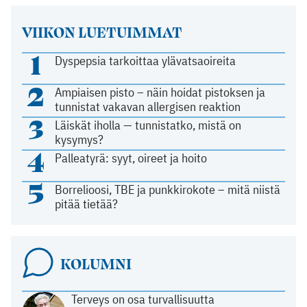
VIIKON LUETUIMMAT
1
Dyspepsia tarkoittaa ylävatsaoireita
2
Ampiaisen pisto – näin hoidat pistoksen ja
tunnistat vakavan allergisen reaktion
3
Läiskät iholla — tunnistatko, mistä on
kysymys?
4
Palleatyrä: syyt, oireet ja hoito
5
Borrelioosi, TBE ja punkkirokote – mitä niistä
pitää tietää?
KOLUMNI
Terveys on osa turvallisuutta