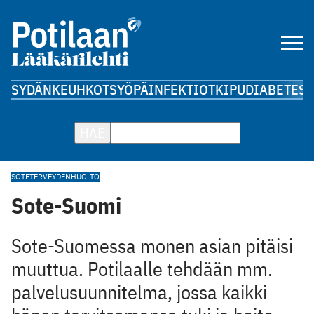
SYDÄN
KEUHKOT
SYÖPÄ
INFEKTIOT
KIPU
DIABETES
A
HAE
SOTE
TERVEYDENHUOLTO
Sote-Suomi
Sote-Suomessa monen asian pitäisi
muuttua. Potilaalle tehdään mm.
palvelusuunnitelma, jossa kaikki