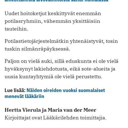
Uudet hoitoketjut keskittyvät enemmän
potilasryhmiin, vähemmän yksittäisiin
tauteihin.
Potilastietojärjestelmätkin yhtenäistyvät, tosin
tuskin silmänräpäyksessä.
Paljon on vielä auki, sillä eduskunta ei ole vielä
hyväksynyt lakiehdotusta, eikä sote-alueita ja
uusia kuntayhtymiä ole vielä perustettu.
Lue lisää:
Näiden oireiden vuoksi suomalaiset
menevät lääkäriin
Hertta Vierula ja Maria van der Meer
Kirjoittajat ovat Lääkärilehden toimittajia.