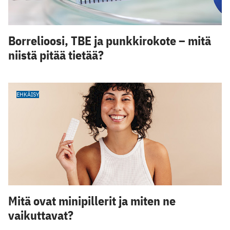
Borrelioosi, TBE ja punkkirokote – mitä
niistä pitää tietää?
EHKÄISY
Mitä ovat minipillerit ja miten ne
vaikuttavat?