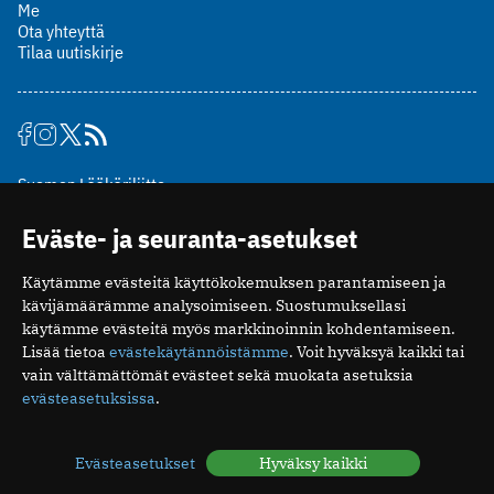
Me
Ota yhteyttä
Tilaa uutiskirje
Suomen Lääkäriliitto
Mäkelänkatu 2, PL 49
Eväste- ja seuranta-asetukset
00510 Helsinki
puh. (09) 393 091
Käytämme evästeitä käyttökokemuksen parantamiseen ja
toimitus@potilaanlaakarilehti.fi
kävijämäärämme analysoimiseen. Suostumuksellasi
käytämme evästeitä myös markkinoinnin kohdentamiseen.
ISSN 2323-9476
Lisää tietoa
evästekäytännöistämme
. Voit hyväksyä kaikki tai
vain välttämättömät evästeet sekä muokata asetuksia
evästeasetuksissa
.
Evästeasetukset
Hyväksy kaikki