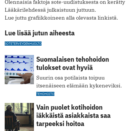
Olennaisia faktoja sote-uudistuksesta on kerätty
Lääkärilehdessä julkaistuun juttuun.
Lue juttu grafiikkoineen alla olevasta linkistä.
Lue lisää jutun aiheesta
SOTE
TERVEYDENHUOLTO
Suomalaisen tehohoidon
tulokset ovat hyviä
Suurin osa potilaista toipuu
itsenäiseen elämään kykeneviksi.
TEHOHOITO
Vain puolet kotihoidon
iäkkäistä asiakkaista saa
tarpeeksi hoitoa