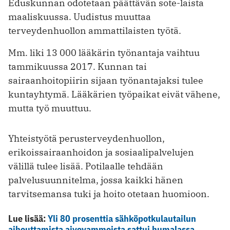
Eduskunnan odotetaan päättävän sote-laista
maaliskuussa. Uudistus muuttaa
terveydenhuollon ammattilaisten työtä.
Mm. liki 13 000 lääkärin työnantaja vaihtuu
tammikuussa 2017. Kunnan tai
sairaanhoitopiirin sijaan työnantajaksi tulee
kuntayhtymä. Lääkärien työpaikat eivät vähene,
mutta työ muuttuu.
Yhteistyötä perusterveydenhuollon,
erikoissairaanhoidon ja sosiaalipalvelujen
välillä tulee lisää. Potilaalle tehdään
palvelusuunnitelma, jossa kaikki hänen
tarvitsemansa tuki ja hoito otetaan huomioon.
Lue lisää:
Yli 80 prosenttia sähköpotkulautailun
aiheuttamista aivovammoista sattui humalassa