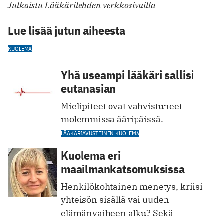
Julkaistu Lääkärilehden verkkosivuilla
Lue lisää jutun aiheesta
KUOLEMA
Yhä useampi lääkäri sallisi
eutanasian
Mielipiteet ovat vahvistuneet
molemmissa ääripäissä.
LÄÄKÄRIAVUSTEINEN KUOLEMA
Kuolema eri
maailmankatsomuksissa
Henkilökohtainen menetys, kriisi
yhteisön sisällä vai uuden
elämänvaiheen alku? Sekä