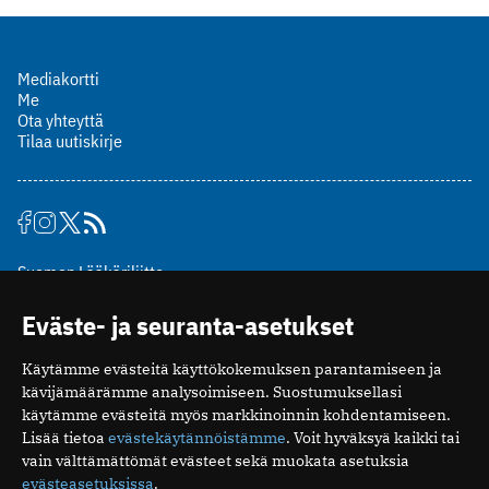
Mediakortti
Me
Ota yhteyttä
Tilaa uutiskirje
Suomen Lääkäriliitto
Mäkelänkatu 2, PL 49
Eväste- ja seuranta-asetukset
00510 Helsinki
puh. (09) 393 091
Käytämme evästeitä käyttökokemuksen parantamiseen ja
toimitus@potilaanlaakarilehti.fi
kävijämäärämme analysoimiseen. Suostumuksellasi
käytämme evästeitä myös markkinoinnin kohdentamiseen.
ISSN 2323-9476
Lisää tietoa
evästekäytännöistämme
. Voit hyväksyä kaikki tai
vain välttämättömät evästeet sekä muokata asetuksia
evästeasetuksissa
.