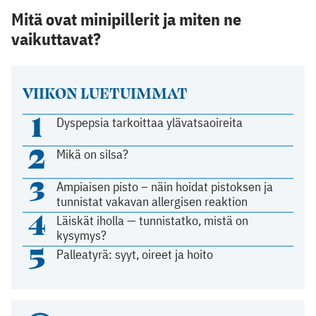
Mitä ovat minipillerit ja miten ne
vaikuttavat?
VIIKON LUETUIMMAT
1
Dyspepsia tarkoittaa ylävatsaoireita
2
Mikä on silsa?
3
Ampiaisen pisto – näin hoidat pistoksen ja
tunnistat vakavan allergisen reaktion
4
Läiskät iholla — tunnistatko, mistä on
kysymys?
5
Palleatyrä: syyt, oireet ja hoito