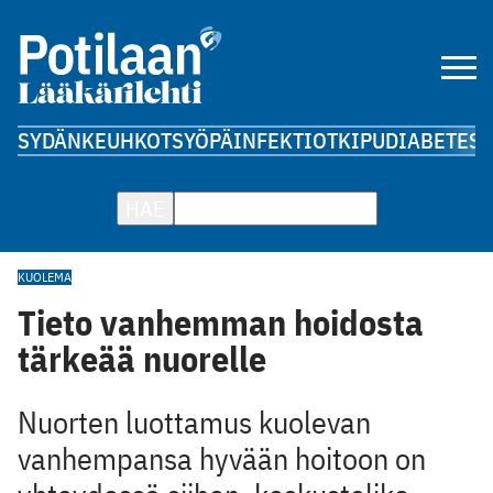
SYDÄN
KEUHKOT
SYÖPÄ
INFEKTIOT
KIPU
DIABETES
A
HAE
KUOLEMA
Tieto vanhemman hoidosta
tärkeää nuorelle
Nuorten luottamus kuolevan
vanhempansa hyvään hoitoon on