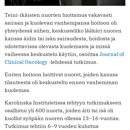
Teini-ikäisten nuorten luottamus vakavasti
sairaan ja kuolevan vanhempansa hoitoon oli
yhteydessä siihen, keskusteliko lääkäri nuoren
kanssa äidin tai isän sairaudesta, hoidosta ja
odotettavissa olevasta kuolemasta ja missä
vaiheessa keskustelu käytiin, osoittaa
Journal of
Clinical Oncology
-lehdessä tutkimus.
Eniten hoitoon luottivat nuoret, joiden kanssa
tilanteesta oli keskusteltu ennen vanhemman
kuolemaa.
Karolinska Institutetissa tehtyyn tutkimukseen
osallistui yli 600 nuorta, joiden äiti tai isä oli
kuollut syöpään nuoren ollessa 13–16-vuotias.
Tutkimus tehtiin 6–9 vuoden kuluttua