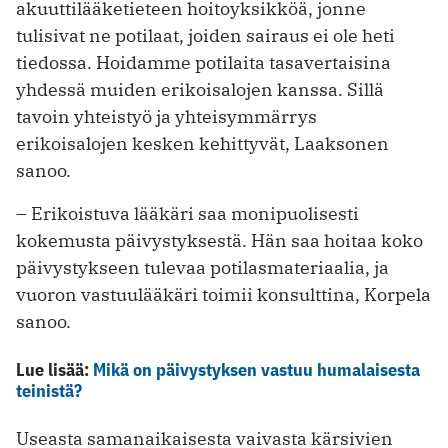
akuuttilääketieteen hoitoyksikköä, jonne
tulisivat ne potilaat, joiden sairaus ei ole heti
tiedossa. Hoidamme potilaita tasavertaisina
yhdessä muiden erikoisalojen kanssa. Sillä
tavoin yhteistyö ja yhteisymmärrys
erikoisalojen kesken kehittyvät, Laaksonen
sanoo.
– Erikoistuva lääkäri saa monipuolisesti
kokemusta päivystyksestä. Hän saa hoitaa koko
päivystykseen tulevaa potilasmateriaalia, ja
vuoron vastuulääkäri toimii konsulttina, Korpela
sanoo.
Lue lisää:
Mikä on päivystyksen vastuu humalaisesta
teinistä?
Useasta samanaikaisesta vaivasta kärsivien