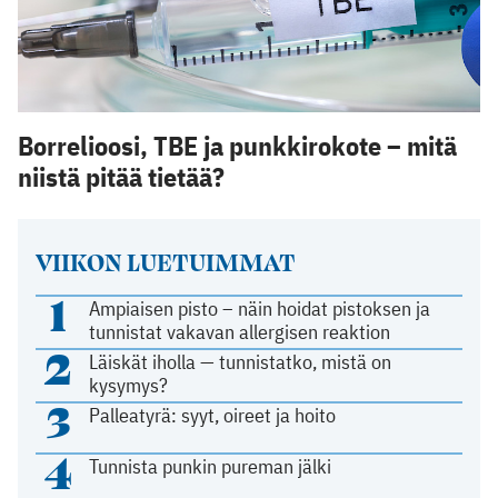
Borrelioosi, TBE ja punkkirokote – mitä
niistä pitää tietää?
VIIKON LUETUIMMAT
1
Ampiaisen pisto – näin hoidat pistoksen ja
tunnistat vakavan allergisen reaktion
2
Läiskät iholla — tunnistatko, mistä on
kysymys?
3
Palleatyrä: syyt, oireet ja hoito
4
Tunnista punkin pureman jälki