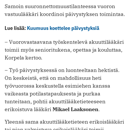
Samoin suuronnettomuustilanteessa vuoron
vastuulääkäri koordinoi päivystyksen toimintaa.
Lue lisää:
Kuumuus koettelee päivystyksiä
– Vuorovastaavana työskentelevä akuuttilääkäri
toimii myös senioritukena, opettaa ja kouluttaa,
Korpela kertoo.
– Työ päivystyksessä on luonteeltaan hektistä.
On keskeistä, että on mahdollisuus heti
työvuorossa keskustella esimiehen kanssa
vaikeasta potilastapauksesta ja purkaa
tunteitaan, pohtii akuuttilääketieteeseen
erikoistuva lääkäri
Mikael Laaksonen
.
Yleensä sama akuuttilääketieteen erikoislääkäri
tai pian valmistuva erikoislääkäri toimii