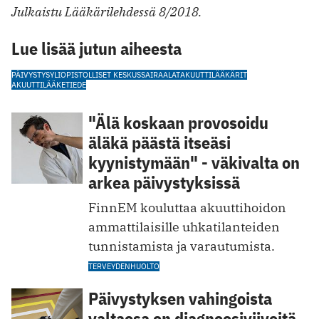
Julkaistu Lääkärilehdessä 8/2018.
Lue lisää jutun aiheesta
PÄIVYSTYS
YLIOPISTOLLISET KESKUSSAIRAALAT
AKUUTTILÄÄKÄRIT
AKUUTTILÄÄKETIEDE
"Älä koskaan provosoidu
äläkä päästä itseäsi
kyynistymään" - väkivalta on
arkea päivystyksissä
FinnEM kouluttaa akuuttihoidon
ammattilaisille uhkatilanteiden
tunnistamista ja varautumista.
TERVEYDENHUOLTO
Päivystyksen vahingoista
valtaosa on diagnoosiviiveitä