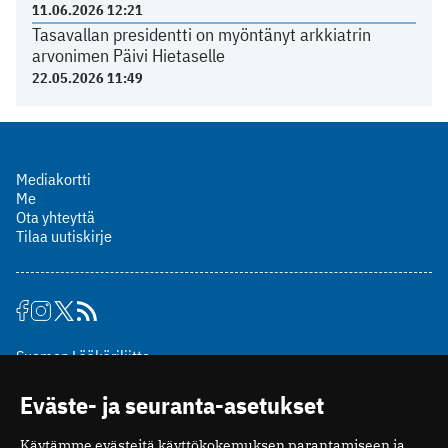
11.06.2026 12:21
Tasavallan presidentti on myöntänyt arkkiatrin
arvonimen Päivi Hietaselle
22.05.2026 11:49
Mediakortti
Me
Ota yhteyttä
Tilaa uutiskirje
Suomen Lääkäriliitto
Mäkelänkatu 2, PL 49
Eväste- ja seuranta-asetukset
00510 Helsinki
puh. (09) 393 091
Käytämme evästeitä käyttökokemuksen parantamiseen ja
toimitus@potilaanlaakarilehti.fi