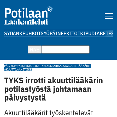
SYDÄN
KEUHKOT
SYÖPÄ
INFEKTIOT
KIPU
DIABETES
A
HAE
PÄIVYSTYS
YLIOPISTOLLISET KESKUSSAIRAALAT
AKUUTTILÄÄKÄRIT
AKUUTTILÄÄKETIEDE
TYKS irrotti akuuttilääkärin
potilastyöstä johtamaan
päivystystä
Akuuttilääkärit ­työskentelevät