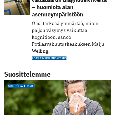
– huomiota alan
asenneympäristöön
Olisi tärkeää ymmärtää, miten
paljon väsymys vaikuttaa
kognitioon, sanoo
Potilasvakuutuskeskuksen Maiju
Welling.
POTILASVAKUUTUSKESKUS
Suosittelemme
SIITEPÖLYALLERGIA