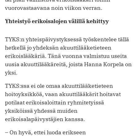
vuorovastaavana noin viikon verran.
Yhteistyö erikoisalojen välillä kehittyy
TYKS:n yhteispäivystyksessä työskentelee tällä
hetkellä jo yhdeksän akuutti­lääketieteen
erikoislääkäriä. Tänä vuonna valmistuu useita
uusia akuuttilääkäreitä, joista Hanna Korpela on
yksi.
TYKS:ssa ei ole omaa akuuttilääketieteen
hoitoyksikköä, vaan akuuttilääkärit hoitavat
potilaat erikoisaloittain ryhmitetyissä
yksiköissä yhdessä muiden
erikoisalapäivystäjien kanssa.
– On hyvä, ettei luoda erikseen