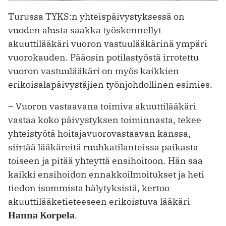
Turussa TYKS:n yhteispäivystyksessä on
vuoden alusta saakka työskennellyt
akuuttilääkäri vuoron vastuulääkärinä ympäri
vuorokauden. Pääosin potilastyöstä irrotettu
vuoron vastuulääkäri on myös kaikkien
erikoisalapäivystäjien työnjohdollinen esimies.
– Vuoron vastaavana toimiva akuuttilääkäri
vastaa koko päivystyksen toiminnasta, tekee
yhteistyötä hoitajavuorovastaavan kanssa,
siirtää lääkäreitä ruuhkatilanteissa paikasta
toiseen ja pitää yhteyttä ensihoitoon. Hän saa
kaikki ensihoidon ennakkoilmoitukset ja heti
tiedon isommista hälytyksistä, kertoo
akuuttilääketieteeseen erikoistuva lääkäri
Hanna Korpela
.