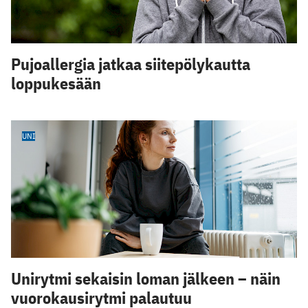
Pujoallergia jatkaa siitepölykautta
loppukesään
UNI
Unirytmi sekaisin loman jälkeen – näin
vuorokausirytmi palautuu