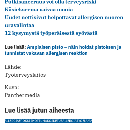
Putkisaneeraus voi olla terveysriski
Käsiekseema vaivaa monia
Uudet nettisivut helpottavat allergisen nuoren
uravalintaa
12 kysymystä työperäisestä syövästä
Lue lisää:
Ampiaisen pisto – näin hoidat pistoksen ja
tunnistat vakavan allergisen reaktion
Lähde:
Työterveyslaitos
Kuva:
Panthermedia
Lue lisää jutun aiheesta
ALLERGIA
EPOKSI-IHOTTUMA
KOSKETUSALLERGIA
TYÖELÄMÄ