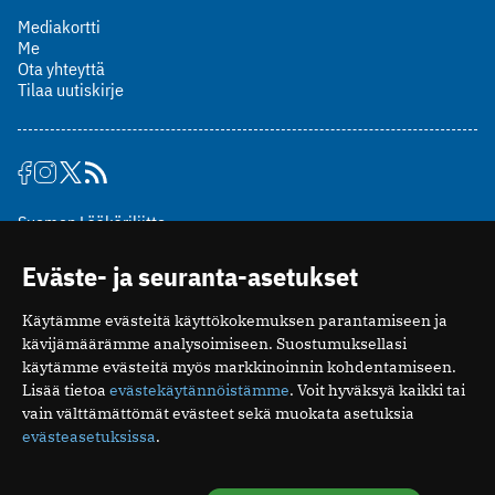
Mediakortti
Me
Ota yhteyttä
Tilaa uutiskirje
Suomen Lääkäriliitto
Mäkelänkatu 2, PL 49
Eväste- ja seuranta-asetukset
00510 Helsinki
puh. (09) 393 091
Käytämme evästeitä käyttökokemuksen parantamiseen ja
toimitus@potilaanlaakarilehti.fi
kävijämäärämme analysoimiseen. Suostumuksellasi
käytämme evästeitä myös markkinoinnin kohdentamiseen.
ISSN 2323-9476
Lisää tietoa
evästekäytännöistämme
. Voit hyväksyä kaikki tai
vain välttämättömät evästeet sekä muokata asetuksia
evästeasetuksissa
.