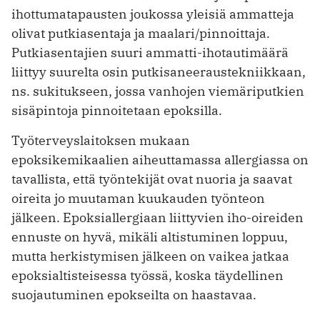
ihottumatapausten joukossa yleisiä ammatteja
olivat putkiasentaja ja maalari/pinnoittaja.
Putkiasentajien suuri ammatti-ihotautimäärä
liittyy suurelta osin putkisaneeraustekniikkaan,
ns. sukitukseen, jossa vanhojen viemäriputkien
sisäpintoja pinnoitetaan epoksilla.
Työterveyslaitoksen mukaan
epoksikemikaalien aiheuttamassa allergiassa on
tavallista, että työntekijät ovat nuoria ja saavat
oireita jo muutaman kuukauden työnteon
jälkeen. Epoksiallergiaan liittyvien iho-oireiden
ennuste on hyvä, mikäli altistuminen loppuu,
mutta herkistymisen jälkeen on vaikea jatkaa
epoksialtisteisessa työssä, koska täydellinen
suojautuminen epokseilta on haastavaa.