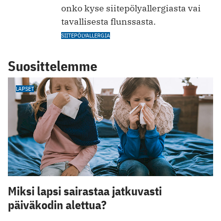
onko kyse siitepölyallergiasta vai
tavallisesta flunssasta.
SIITEPÖLYALLERGIA
Suosittelemme
LAPSET
Miksi lapsi sairastaa jatkuvasti
päiväkodin alettua?