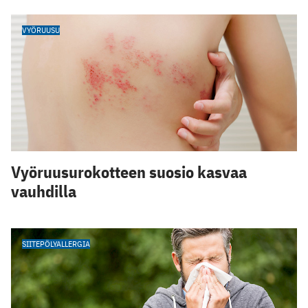
VYÖRUUSU
Vyöruusurokotteen suosio kasvaa
vauhdilla
SIITEPÖLYALLERGIA