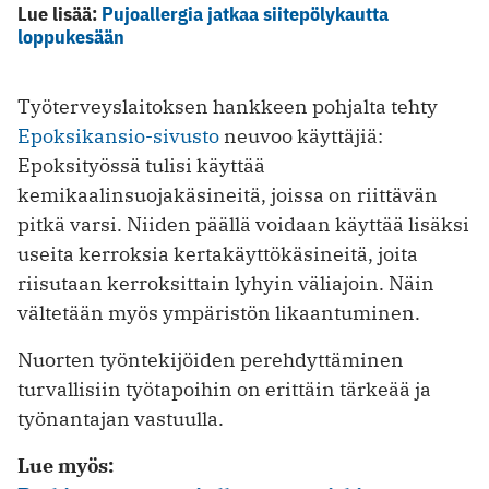
Lue lisää:
Pujoallergia jatkaa siitepölykautta
loppukesään
Työterveyslaitoksen hankkeen pohjalta tehty
Epoksikansio-sivusto
neuvoo käyttäjiä:
Epoksityössä tulisi käyttää
kemikaalinsuojakäsineitä, joissa on riittävän
pitkä varsi. Niiden päällä voidaan käyttää lisäksi
useita kerroksia kertakäyttökäsineitä, joita
riisutaan kerroksittain lyhyin väliajoin. Näin
vältetään myös ympäristön likaantuminen.
Nuorten työntekijöiden perehdyttäminen
turvallisiin työtapoihin on erittäin tärkeää ja
työnantajan vastuulla.
Lue myös: