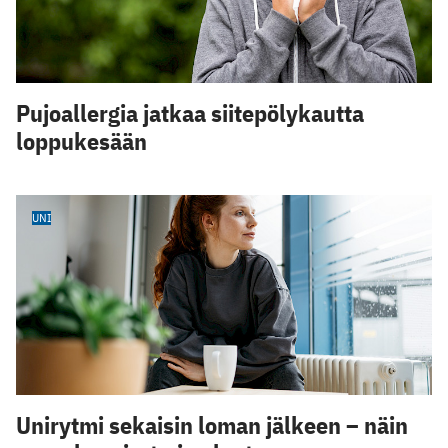
Pujoallergia jatkaa siitepölykautta
loppukesään
UNI
Unirytmi sekaisin loman jälkeen – näin