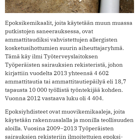
Epoksikemikaalit, joita käytetään muun muassa
putkistojen saneerauksessa, ovat
ammattitaudiksi vahvistettujen allergisten
kosketusihottumien suurin aiheuttajaryhmä.
Tämä käy ilmi Työterveyslaitoksen
Työperäisten sairauksien rekisteristä, johon
kirjattiin vuodelta 2013 yhteensä 4 602
ammattitautia tai ammattitautiepäilyä eli 18,7
tapausta 10 000 työllistä työntekijää kohden.
Vuonna 2012 vastaava luku oli 4 404.
Epoksiyhdisteet ovat muovikemikaaleja, joita
käytetään rakennusalalla ja monilla teollisuuden
aloilla. Vuosina 2009−2013 Työperäisten
sairauksien rekisteriin ilmoitettujen epoksi-