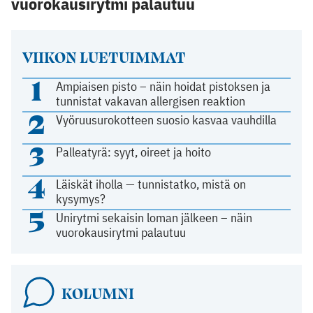
vuorokausirytmi palautuu
VIIKON LUETUIMMAT
1
Ampiaisen pisto – näin hoidat pistoksen ja
tunnistat vakavan allergisen reaktion
2
Vyöruusurokotteen suosio kasvaa vauhdilla
3
Palleatyrä: syyt, oireet ja hoito
4
Läiskät iholla — tunnistatko, mistä on
kysymys?
5
Unirytmi sekaisin loman jälkeen – näin
vuorokausirytmi palautuu
KOLUMNI