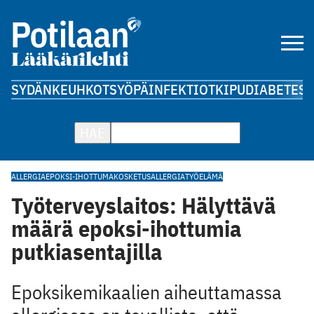
SYDÄN
KEUHKOT
SYÖPÄ
INFEKTIOT
KIPU
DIABETES
A
HAE
ALLERGIA
EPOKSI-IHOTTUMA
KOSKETUSALLERGIA
TYÖELÄMÄ
Työterveyslaitos: Hälyttävä
määrä epoksi-ihottumia
putkiasentajilla
Epoksikemikaalien aiheuttamassa