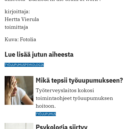
kirjoittaja:
Hertta Vierula
toimittaja
Kuva: Fotolia
Lue lisää jutun aiheesta
TYÖUUPUMUS
PSYKOLOGIA
Mikä tepsii työuupumukseen?
Työterveyslaitos kokosi
toimintaohjeet työuupumuksen
hoitoon.
TYÖUUPUMUS
Psykologia siirtyy