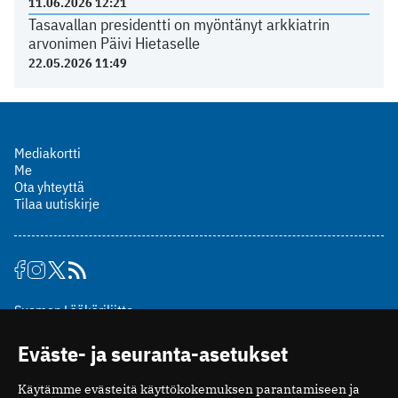
11.06.2026 12:21
Tasavallan presidentti on myöntänyt arkkiatrin
arvonimen Päivi Hietaselle
22.05.2026 11:49
Mediakortti
Me
Ota yhteyttä
Tilaa uutiskirje
Suomen Lääkäriliitto
Mäkelänkatu 2, PL 49
Eväste- ja seuranta-asetukset
00510 Helsinki
puh. (09) 393 091
Käytämme evästeitä käyttökokemuksen parantamiseen ja
toimitus@potilaanlaakarilehti.fi