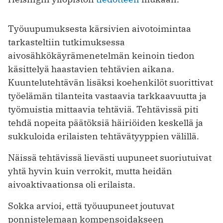
Työuupumuksesta kärsivien aivotoimintaa
tarkasteltiin tutkimuksessa
aivosähkökäyrämenetelmän keinoin tiedon
käsittelyä haastavien tehtävien aikana.
Kuuntelutehtävän lisäksi koehenkilöt suorittivat
työelämän tilanteita vastaavia tarkkaavuutta ja
työmuistia mittaavia tehtäviä. Tehtävissä piti
tehdä nopeita päätöksiä häiriöiden keskellä ja
sukkuloida erilaisten tehtävätyyppien välillä.
Näissä tehtävissä lievästi uupuneet suoriutuivat
yhtä hyvin kuin verrokit, mutta heidän
aivoaktivaationsa oli erilaista.
Sokka arvioi, että työuupuneet joutuvat
ponnistelemaan kompensoidakseen