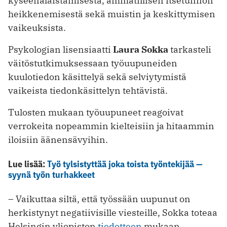
kyseenalaistamisesta, ammatillisen itsetunnon
heikkenemisestä sekä muistin ja keskittymisen
vaikeuksista.
Psykologian lisensiaatti
Laura Sokka
tarkasteli
väitöstutkimuksessaan työuupuneiden
kuulotiedon käsittelyä sekä selviytymistä
vaikeista tiedonkäsittelyn tehtävistä.
Tulosten mukaan työuupuneet reagoivat
verrokeita nopeammin kielteisiin ja hitaammin
iloisiin äänensävyihin.
Lue lisää:
Työ tylsistyttää joka toista työntekijää —
syynä työn turhakkeet
– Vaikuttaa siltä, että työssään uupunut on
herkistynyt negatiivisille viesteille, Sokka toteaa
Helsingin yliopiston
tiedotteen
mukaan.