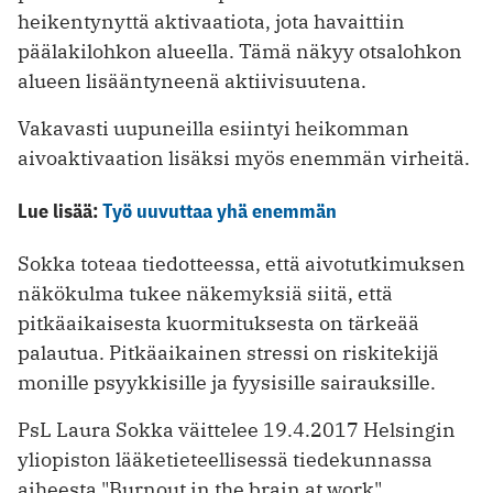
heikentynyttä aktivaatiota, jota havaittiin
päälakilohkon alueella. Tämä näkyy otsalohkon
alueen lisääntyneenä aktiivisuutena.
Vakavasti uupuneilla esiintyi heikomman
aivoaktivaation lisäksi myös enemmän virheitä.
Lue lisää:
Työ uuvuttaa yhä enemmän
Sokka toteaa tiedotteessa, että aivotutkimuksen
näkökulma tukee näkemyksiä siitä, että
pitkäaikaisesta kuormituksesta on tärkeää
palautua. Pitkäaikainen stressi on riskitekijä
monille psyykkisille ja fyysisille sairauksille.
PsL Laura Sokka väittelee 19.4.2017 Helsingin
yliopiston lääketieteellisessä tiedekunnassa
aiheesta "Burnout in the brain at work".