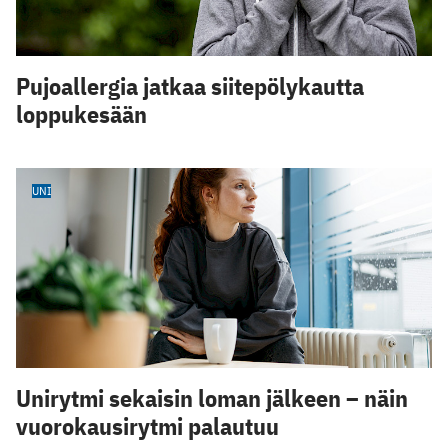
Pujoallergia jatkaa siitepölykautta
loppukesään
UNI
Unirytmi sekaisin loman jälkeen – näin
vuorokausirytmi palautuu