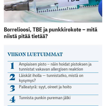
Borrelioosi, TBE ja punkkirokote – mitä
niistä pitää tietää?
VIIKON LUETUIMMAT
1
Ampiaisen pisto – näin hoidat pistoksen ja
tunnistat vakavan allergisen reaktion
2
Läiskät iholla — tunnistatko, mistä on
kysymys?
3
Palleatyrä: syyt, oireet ja hoito
4
Tunnista punkin pureman jälki