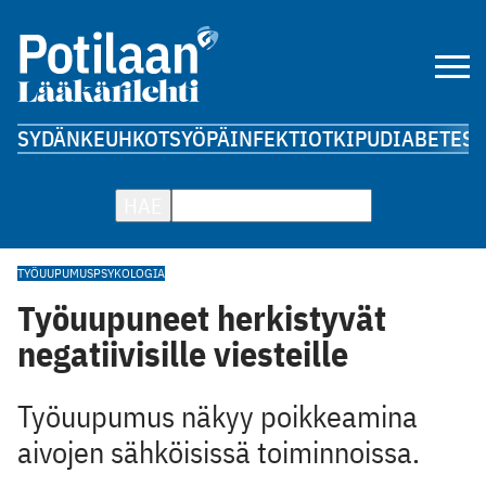
SYDÄN
KEUHKOT
SYÖPÄ
INFEKTIOT
KIPU
DIABETES
A
HAE
TYÖUUPUMUS
PSYKOLOGIA
Työuupuneet herkistyvät
negatiivisille viesteille
Työuupumus näkyy poikkeamina
aivojen sähköisissä toiminnoissa.