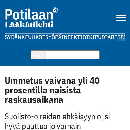
SYDÄN
KEUHKOT
SYÖPÄ
INFEKTIOT
KIPU
DIABETES
A
HAE
Ummetus vaivana yli 40
prosentilla naisista
raskausaikana
Suolisto-oireiden ehkäisyyn olisi
hyvä puuttua jo varhain