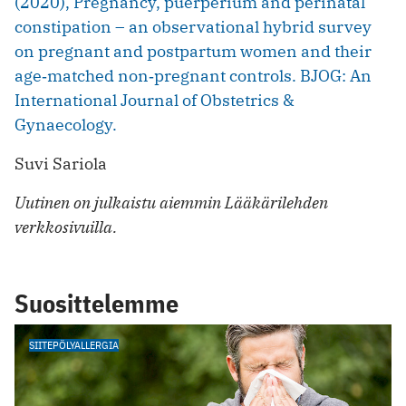
(2020), Pregnancy, puerperium and perinatal
constipation – an observational hybrid survey
on pregnant and postpartum women and their
age‐matched non‐pregnant controls. BJOG: An
International Journal of Obstetrics &
Gynaecology.
Suvi Sariola
Uutinen on julkaistu aiemmin Lääkärilehden
verkkosivuilla.
Suosittelemme
SIITEPÖLYALLERGIA