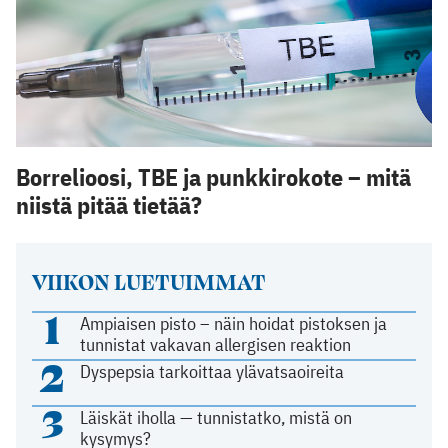
Borrelioosi, TBE ja punkkirokote – mitä
niistä pitää tietää?
VIIKON LUETUIMMAT
1
Ampiaisen pisto – näin hoidat pistoksen ja
tunnistat vakavan allergisen reaktion
2
Dyspepsia tarkoittaa ylävatsaoireita
3
Läiskät iholla — tunnistatko, mistä on
kysymys?