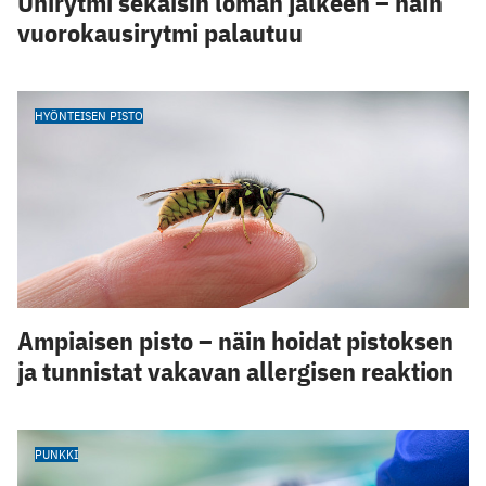
Unirytmi sekaisin loman jälkeen – näin
vuorokausirytmi palautuu
HYÖNTEISEN PISTO
Ampiaisen pisto – näin hoidat pistoksen
ja tunnistat vakavan allergisen reaktion
PUNKKI