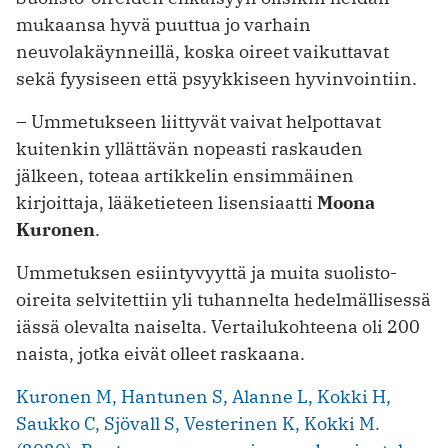
mukaansa hyvä puuttua jo varhain
neuvolakäynneillä, koska oireet vaikuttavat
sekä fyysiseen että psyykkiseen hyvinvointiin.
– Ummetukseen liittyvät vaivat helpottavat
kuitenkin yllättävän nopeasti raskauden
jälkeen, toteaa artikkelin ensimmäinen
kirjoittaja, lääketieteen lisensiaatti
Moona
Kuronen
.
Ummetuksen esiintyvyyttä ja muita suolisto-
oireita selvitettiin yli tuhannelta hedelmällisessä
iässä olevalta naiselta. Vertailukohteena oli 200
naista, jotka eivät olleet raskaana.
Kuronen M, Hantunen S, Alanne L, Kokki H,
Saukko C, Sjövall S, Vesterinen K, Kokki M.