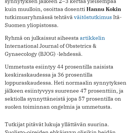
synnytyksen jälkeen 2–3 kertaa yleisempää
kuin muulloin, osoittaa dosentti
Hannu Kokin
tutkimusryhmässä tehtävä
väitöstutkimus
Itä-
Suomen yliopistossa.
Ryhmä on julkaissut aiheesta
artikkelin
International Journal of Obstetrics &
Gynaecology (BJOG) -lehdessä.
Ummetusta esiintyy 44 prosentilla naisista
keskiraskaudessa ja 36 prosentilla
loppuraskaudessa. Heti normaalin synnytyksen
jälkeen esiintyvyys suurenee 47 prosenttiin, ja
sektiolla synnyttäneistä jopa 57 prosentilla on
suolen toiminnan ongelmia ja ummetusta.
Tutkijat pitävät lukuja yllättävän suurina.
Suolisto-oireiden ehkäisyyn olisikin heidän