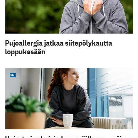
Pujoallergia jatkaa siitepölykautta
loppukesään
UNI