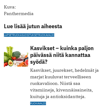
Kuva:
Panthermedia
Lue lisää jutun aiheesta
LAPSET
RUOKASUOSITUKSET
RUOKAVALIO
Kasvikset – kuinka paljon
päivässä niitä kannattaa
syödä?
Kasvikset, juurekset, hedelmät ja
marjat kuuluvat terveelliseen
ruokavalioon. Niistä saa
vitamiineja, kivennäisaineita,
kuituja ja antioksidantteja.
RUOKAVALIO