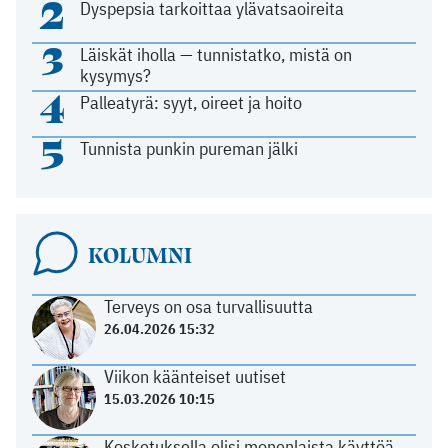
2
Dyspepsia tarkoittaa ylävatsaoireita
3
Läiskät iholla — tunnistatko, mistä on
kysymys?
4
Palleatyrä: syyt, oireet ja hoito
5
Tunnista punkin pureman jälki
KOLUMNI
Terveys on osa turvallisuutta
26.04.2026 15:32
Viikon käänteiset uutiset
15.03.2026 10:15
Kosketuksella olisi monenlaista käyttöä