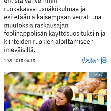
entistä vahvemmin
ruokakasvatusnäkökulmaa ja
esitetään aikaisempaan verrattuna
muutoksia raskausajan
foolihappolisän käyttösuosituksiin ja
kiinteiden ruokien aloittamiseen
imeväisillä.
10.9.2015 06.15
Kuva 1 / 1