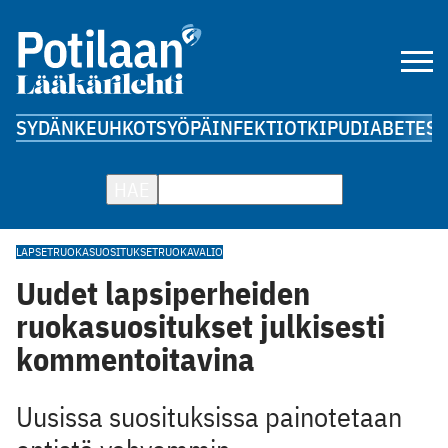
SYDÄN
KEUHKOT
SYÖPÄ
INFEKTIOT
KIPU
DIABETES
A
HAE
LAPSET
RUOKASUOSITUKSET
RUOKAVALIO
Uudet lapsiperheiden
ruokasuositukset julkisesti
kommentoitavina
Uusissa suosituksissa painotetaan