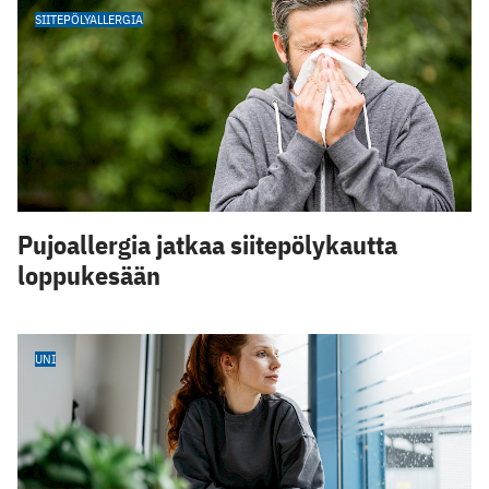
SIITEPÖLYALLERGIA
Pujoallergia jatkaa siitepölykautta
loppukesään
UNI