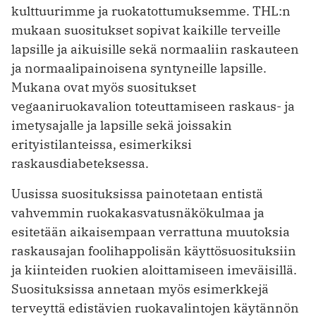
kulttuurimme ja ruokatottumuksemme. THL:n
mukaan suositukset sopivat kaikille terveille
lapsille ja aikuisille sekä normaaliin raskauteen
ja normaalipainoisena syntyneille lapsille.
Mukana ovat myös suositukset
vegaaniruokavalion toteuttamiseen raskaus- ja
imetysajalle ja lapsille sekä joissakin
erityistilanteissa, esimerkiksi
raskausdiabeteksessa.
Uusissa suosituksissa painotetaan entistä
vahvemmin ruokakasvatusnäkökulmaa ja
esitetään aikaisempaan verrattuna muutoksia
raskausajan foolihappolisän käyttösuosituksiin
ja kiinteiden ruokien aloittamiseen imeväisillä.
Suosituksissa annetaan myös esimerkkejä
terveyttä edistävien ruokavalintojen käytännön