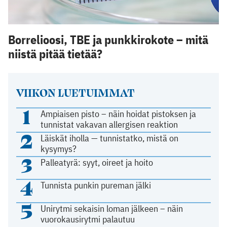
Borrelioosi, TBE ja punkkirokote – mitä
niistä pitää tietää?
VIIKON LUETUIMMAT
1
Ampiaisen pisto – näin hoidat pistoksen ja
tunnistat vakavan allergisen reaktion
2
Läiskät iholla — tunnistatko, mistä on
kysymys?
3
Palleatyrä: syyt, oireet ja hoito
4
Tunnista punkin pureman jälki
5
Unirytmi sekaisin loman jälkeen – näin
vuorokausirytmi palautuu