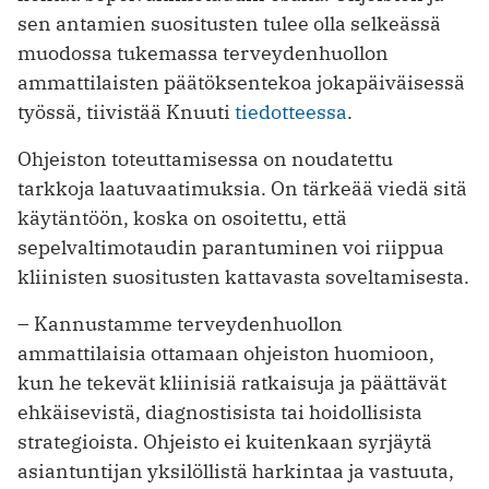
sen antamien suositusten tulee olla selkeässä
muodossa tukemassa terveydenhuollon
ammattilaisten päätöksentekoa jokapäiväisessä
työssä, tiivistää Knuuti
tiedotteessa
.
Ohjeiston toteuttamisessa on noudatettu
tarkkoja laatuvaatimuksia. On tärkeää viedä sitä
käytäntöön, koska on osoitettu, että
sepelvaltimotaudin parantuminen voi riippua
kliinisten suositusten kattavasta soveltamisesta.
– Kannustamme terveydenhuollon
ammattilaisia ottamaan ohjeiston huomioon,
kun he tekevät kliinisiä ratkaisuja ja päättävät
ehkäisevistä, diagnostisista tai hoidollisista
strategioista. Ohjeisto ei kuitenkaan syrjäytä
asiantuntijan yksilöllistä harkintaa ja vastuuta,