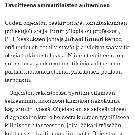
Tavoitteena ammattilaisten auttaminen
Uuden ohjeiston pääkirjoittaja, toimituskunnan
puheenjohtaja ja Turun yliopiston professori,
PET-keskuksen johtaja
Juhani Knuuti
kertoo,
että uudet ohjeet tiivistävät ja arvioivat saatavilla
olevia tutkimustuloksia. Niiden tavoitteena on
auttaa terveysalan ammattilaisia valitsemaan
parhaat hoitomenetelmät yksittäisen potilaan
tarpeisiin.
– Ohjeiston rakenteessa pyrittiin ottamaan
selkeämmin huomioon kliinikon näkökulma
käytännön työssä. Ohjeisto antaa selkeät ohjeet
diagnosoinnista ja hoidosta kuuteen tyypilliseen
kliiniseen tilanteeseen, joita lääkäri työssään
kohtaa sepelvaltimotaudin osalta. Ohjeiston ja