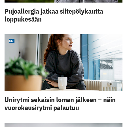
Pujoallergia jatkaa siitepölykautta
loppukesään
UNI
Unirytmi sekaisin loman jälkeen – näin
vuorokausirytmi palautuu