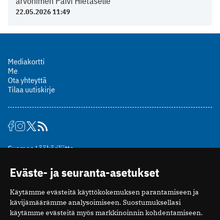
arvonimen Päivi Hietaselle
22.05.2026 11:49
Mediakortti
Me
Ota yhteyttä
Tilaa uutiskirje
Suomen Lääkäriliitto
Mäkelänkatu 2, PL 49
Eväste- ja seuranta-asetukset
00510 Helsinki
puh. (09) 393 091
Käytämme evästeitä käyttökokemuksen parantamiseen ja
toimitus@potilaanlaakarilehti.fi
kävijämäärämme analysoimiseen. Suostumuksellasi
käytämme evästeitä myös markkinoinnin kohdentamiseen.
ISSN 2323-9476