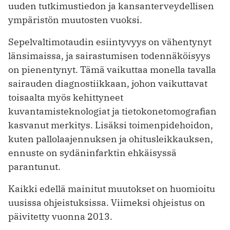
uuden tutkimustiedon ja kansanterveydellisen
ympäristön muutosten vuoksi.
Sepelvaltimotaudin esiintyvyys on vähentynyt
länsimaissa, ja sairastumisen todennäköisyys
on pienentynyt. Tämä vaikuttaa monella tavalla
sairauden diagnostiikkaan, johon vaikuttavat
toisaalta myös kehittyneet
kuvantamisteknologiat ja tietokonetomografian
kasvanut merkitys. Lisäksi toimenpidehoidon,
kuten pallolaajennuksen ja ohitusleikkauksen,
ennuste on sydäninfarktin ehkäisyssä
parantunut.
Kaikki edellä mainitut muutokset on huomioitu
uusissa ohjeistuksissa. Viimeksi ohjeistus on
päivitetty vuonna 2013.