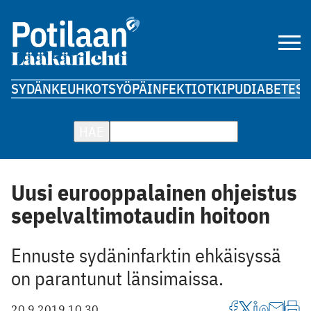
SYDÄN
KEUHKOT
SYÖPÄ
INFEKTIOT
KIPU
DIABETES
A
HAE
Uusi eurooppalainen ohjeistus
sepelvaltimotaudin hoitoon
Ennuste sydäninfarktin ehkäisyssä
on parantunut länsimaissa.
20.9.2019 10.30