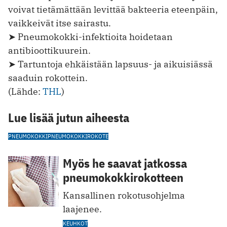
voivat tietämättään levittää bakteeria eteenpäin,
vaikkeivät itse sairastu.
➤ Pneumokokki-infektioita hoidetaan
antibioottikuurein.
➤ Tartuntoja ehkäistään lapsuus- ja aikuisiässä
saaduin rokottein.
(Lähde:
THL
)
Lue lisää jutun aiheesta
PNEUMOKOKKI
PNEUMOKOKKIROKOTE
Myös he saavat jatkossa
pneumokokkirokotteen
Kansallinen rokotusohjelma
laajenee.
KEUHKOT