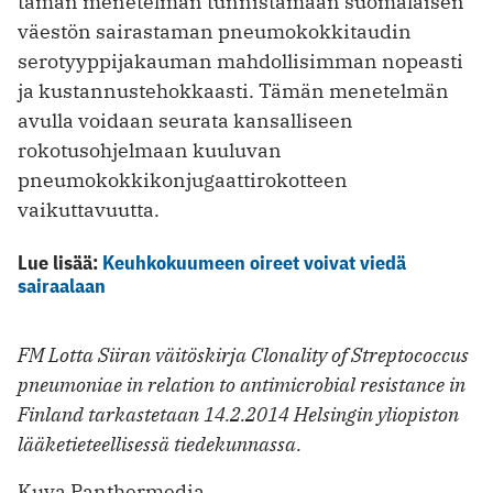
tämän menetelmän tunnistamaan suomalaisen
väestön sairastaman pneumokokkitaudin
serotyyppijakauman mahdollisimman nopeasti
ja kustannustehokkaasti. Tämän menetelmän
avulla voidaan seurata kansalliseen
rokotusohjelmaan kuuluvan
pneumokokkikonjugaattirokotteen
vaikuttavuutta.
Lue lisää:
Keuhkokuumeen oireet voivat viedä
sairaalaan
FM Lotta Siiran väitöskirja Clonality of Streptococcus
pneumoniae in relation to antimicrobial resistance in
Finland tarkastetaan 14.2.2014 Helsingin yliopiston
lääketieteellisessä tiedekunnassa.
Kuva Panthermedia