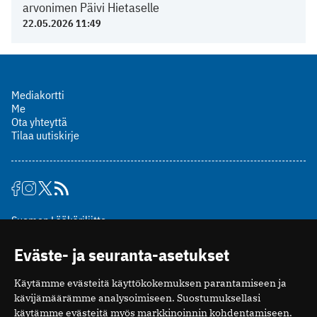
arvonimen Päivi Hietaselle
22.05.2026 11:49
Mediakortti
Me
Ota yhteyttä
Tilaa uutiskirje
Suomen Lääkäriliitto
Mäkelänkatu 2, PL 49
Eväste- ja seuranta-asetukset
00510 Helsinki
puh. (09) 393 091
Käytämme evästeitä käyttökokemuksen parantamiseen ja
toimitus@potilaanlaakarilehti.fi
kävijämäärämme analysoimiseen. Suostumuksellasi
käytämme evästeitä myös markkinoinnin kohdentamiseen.
ISSN 2323-9476