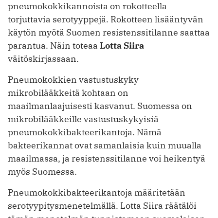
pneumokokkikannoista on rokotteella
torjuttavia serotyyppejä. Rokotteen lisääntyvän
käytön myötä Suomen resistenssitilanne saattaa
parantua. Näin toteaa
Lotta Siira
väitöskirjassaan.
Pneumokokkien vastustuskyky
mikrobilääkkeitä kohtaan on
maailmanlaajuisesti kasvanut. Suomessa on
mikrobilääkkeille vastustuskykyisiä
pneumokokkibakteerikantoja. Nämä
bakteerikannat ovat samanlaisia kuin muualla
maailmassa, ja resistenssitilanne voi heikentyä
myös Suomessa.
Pneumokokkibakteerikantoja määritetään
serotyypitysmenetelmällä. Lotta Siira räätälöi