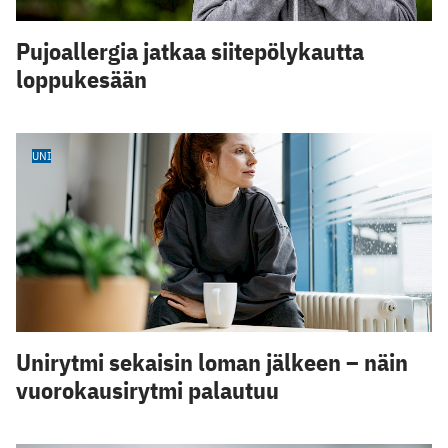
Pujoallergia jatkaa siitepölykautta
loppukesään
UNI
Unirytmi sekaisin loman jälkeen – näin
vuorokausirytmi palautuu