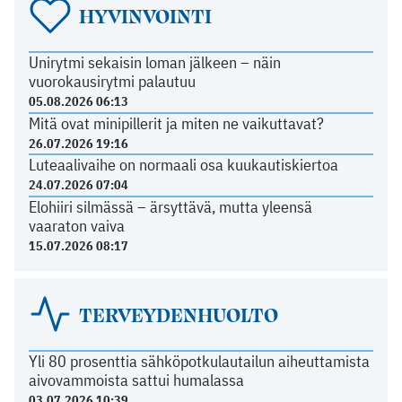
HYVINVOINTI
Unirytmi sekaisin loman jälkeen – näin
vuorokausirytmi palautuu
05.08.2026 06:13
Mitä ovat minipillerit ja miten ne vaikuttavat?
26.07.2026 19:16
Luteaalivaihe on normaali osa kuukautiskiertoa
24.07.2026 07:04
Elohiiri silmässä – ärsyttävä, mutta yleensä
vaaraton vaiva
15.07.2026 08:17
TERVEYDENHUOLTO
Yli 80 prosenttia sähköpotkulautailun aiheuttamista
aivovammoista sattui humalassa
03.07.2026 10:39