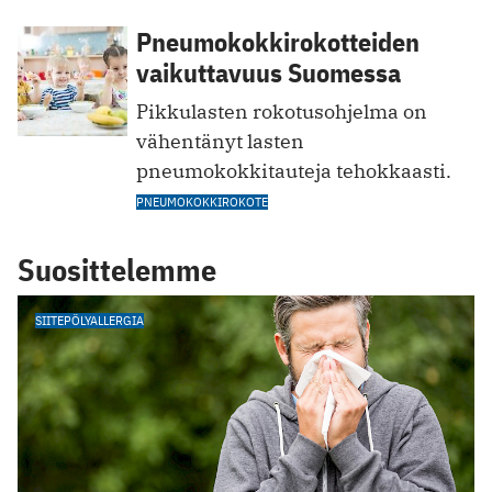
Pneumokokkirokotteiden
vaikuttavuus Suomessa
Pikkulasten rokotusohjelma on
vähentänyt lasten
pneumokokkitauteja tehokkaasti.
PNEUMOKOKKIROKOTE
Suosittelemme
SIITEPÖLYALLERGIA