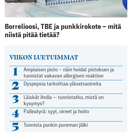
Borrelioosi, TBE ja punkkirokote – mitä
niistä pitää tietää?
VIIKON LUETUIMMAT
1
Ampiaisen pisto – näin hoidat pistoksen ja
tunnistat vakavan allergisen reaktion
2
Dyspepsia tarkoittaa ylävatsaoireita
3
Läiskät iholla — tunnistatko, mistä on
kysymys?
4
Palleatyrä: syyt, oireet ja hoito
5
Tunnista punkin pureman jälki