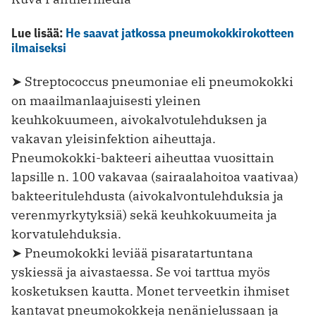
Lue lisää:
He saavat jatkossa pneumokokkirokotteen
ilmaiseksi
➤ Streptococcus pneumoniae eli pneumokokki
on maailmanlaajuisesti yleinen
keuhkokuumeen, aivokalvotulehduksen ja
vakavan yleisinfektion aiheuttaja.
Pneumokokki-bakteeri aiheuttaa vuosittain
lapsille n. 100 vakavaa (sairaalahoitoa vaativaa)
bakteeritulehdusta (aivokalvontulehduksia ja
verenmyrkytyksiä) sekä keuhkokuumeita ja
korvatulehduksia.
➤ Pneumokokki leviää pisaratartuntana
yskiessä ja aivastaessa. Se voi tarttua myös
kosketuksen kautta. Monet terveetkin ihmiset
kantavat pneumokokkeja nenänielussaan ja