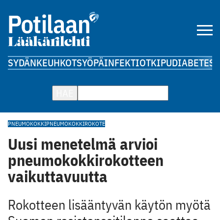
SYDÄN
KEUHKOT
SYÖPÄ
INFEKTIOT
KIPU
DIABETES
A
HAE
PNEUMOKOKKI
PNEUMOKOKKIROKOTE
Uusi menetelmä arvioi
pneumokokkirokotteen
vaikuttavuutta
Rokotteen lisääntyvän käytön myötä