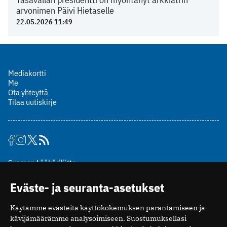
arvonimen Päivi Hietaselle
22.05.2026 11:49
Mediakortti
Me
Ota yhteyttä
Tilaa uutiskirje
Suomen Lääkäriliitto
Mäkelänkatu 2, PL 49
Eväste- ja seuranta-asetukset
00510 Helsinki
puh. (09) 393 091
Käytämme evästeitä käyttökokemuksen parantamiseen ja
toimitus@potilaanlaakarilehti.fi
kävijämäärämme analysoimiseen. Suostumuksellasi