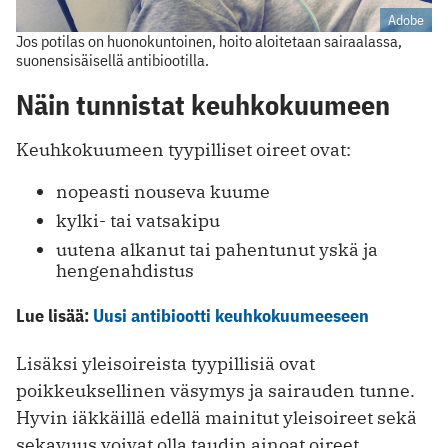
Adobe
Jos potilas on huonokuntoinen, hoito aloitetaan sairaalassa,
suonensisäisellä antibiootilla.
Näin tunnistat keuhkokuumeen
Keuhkokuumeen tyypilliset oireet ovat:
nopeasti nouseva kuume
kylki- tai vatsakipu
uutena alkanut tai pahentunut yskä ja
hengenahdistus
Lue lisää:
Uusi antibiootti keuhkokuumeeseen
Lisäksi yleisoireista tyypillisiä ovat
poikkeuksellinen väsymys ja sairauden tunne.
Hyvin iäkkäillä edellä mainitut yleisoireet sekä
sekavuus voivat olla taudin ainoat oireet.