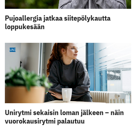
Pujoallergia jatkaa siitepölykautta
loppukesään
UNI
Unirytmi sekaisin loman jälkeen – näin
vuorokausirytmi palautuu