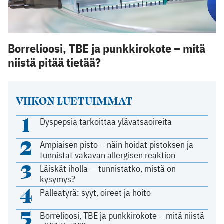
Borrelioosi, TBE ja punkkirokote – mitä
niistä pitää tietää?
VIIKON LUETUIMMAT
1
Dyspepsia tarkoittaa ylävatsaoireita
2
Ampiaisen pisto – näin hoidat pistoksen ja
tunnistat vakavan allergisen reaktion
3
Läiskät iholla — tunnistatko, mistä on
kysymys?
4
Palleatyrä: syyt, oireet ja hoito
5
Borrelioosi, TBE ja punkkirokote – mitä niistä