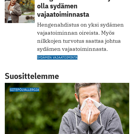
olla sydämen
vajaatoiminnasta
Hengenahdistus on yksi sydämen
vajaatoiminnan oireista. Myös
nilkkojen turvotus saattaa johtua
sydämen vajaatoiminnasta.
SYDÄMEN VAJAATOIMINTA
Suosittelemme
SIITEPÖLYALLERGIA