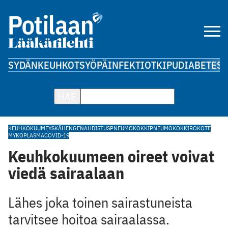
SYDÄN
KEUHKOT
SYÖPÄ
INFEKTIOT
KIPU
DIABETES
A
HAE
KEUHKOKUUME
YSKÄ
HENGENAHDISTUS
PNEUMOKOKKI
PNEUMOKOKKIROKOTE
MYKOPLASMA
COVID-19
Keuhkokuumeen oireet voivat
viedä sairaalaan
Lähes joka toinen sairastuneista
tarvitsee hoitoa sairaalassa.