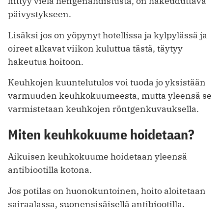
liittyy vielä hengenahdistusta, on hakeuduttava
päivystykseen.
Lisäksi jos on yöpynyt hotellissa ja kylpylässä ja
oireet alkavat viikon kuluttua tästä, täytyy
hakeutua hoitoon.
Keuhkojen kuuntelutulos voi tuoda jo yksistään
varmuuden keuhkokuumeesta, mutta yleensä se
varmistetaan keuhkojen röntgenkuvauksella.
Miten keuhkokuume hoidetaan?
Aikuisen keuhkokuume hoidetaan yleensä
antibiootilla kotona.
Jos potilas on huonokuntoinen, hoito aloitetaan
sairaalassa, suonensisäisellä antibiootilla.