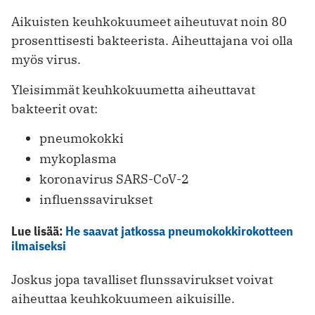
Aikuisten keuhkokuumeet aiheutuvat noin 80
prosenttisesti bakteerista. Aiheuttajana voi olla
myös virus.
Yleisimmät keuhkokuumetta aiheuttavat
bakteerit ovat:
pneumokokki
mykoplasma
koronavirus SARS-CoV-2
influenssavirukset
Lue lisää:
He saavat jatkossa pneumokokkirokotteen
ilmaiseksi
Joskus jopa tavalliset flunssavirukset voivat
aiheuttaa keuhkokuumeen aikuisille.