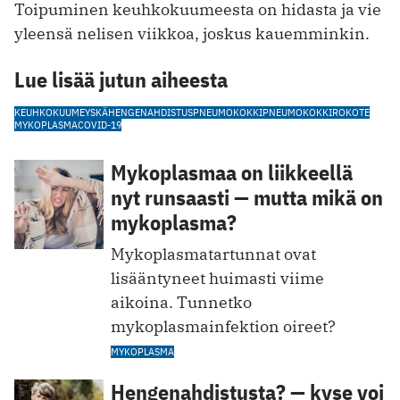
Toipuminen keuhkokuumeesta on hidasta ja vie
yleensä nelisen viikkoa, joskus kauemminkin.
Lue lisää jutun aiheesta
KEUHKOKUUME
YSKÄ
HENGENAHDISTUS
PNEUMOKOKKI
PNEUMOKOKKIROKOTE
MYKOPLASMA
COVID-19
Mykoplasmaa on liikkeellä
nyt runsaasti — mutta mikä on
mykoplasma?
Mykoplasmatartunnat ovat
lisääntyneet huimasti viime
aikoina. Tunnetko
mykoplasmainfektion oireet?
MYKOPLASMA
Hengenahdistusta? — kyse voi