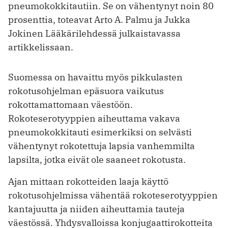
pneumokokkitautiin. Se on vähentynyt noin 80
prosenttia, toteavat Arto A. Palmu ja Jukka
Jokinen Lääkärilehdessä julkaistavassa
artikkelissaan.
Suomessa on havaittu myös pikkulasten
rokotusohjelman epäsuora vaikutus
rokottamattomaan väestöön.
Rokoteserotyyppien aiheuttama vakava
pneumokokkitauti esimerkiksi on selvästi
vähentynyt rokotettuja lapsia vanhemmilta
lapsilta, jotka eivät ole saaneet rokotusta.
Ajan mittaan rokotteiden laaja käyttö
rokotusohjelmissa vähentää rokoteserotyyppien
kantajuutta ja niiden aiheuttamia tauteja
väestössä. Yhdysvalloissa konjugaattirokotteita