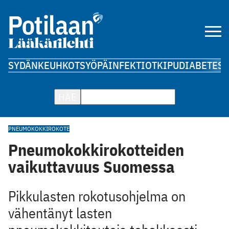
SYDÄN
KEUHKOT
SYÖPÄ
INFEKTIOT
KIPU
DIABETES
A
HAE
PNEUMOKOKKIROKOTE
Pneumokokkirokotteiden
vaikuttavuus Suomessa
Pikkulasten rokotusohjelma on
vähentänyt lasten