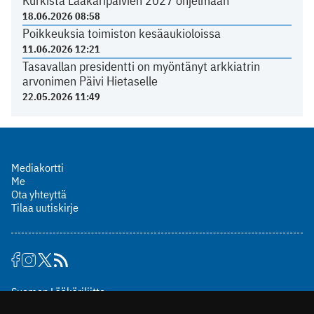
Kurkista Lääkäripäivien 2027 ohjelmaan
18.06.2026 08:58
Poikkeuksia toimiston kesäaukioloissa
11.06.2026 12:21
Tasavallan presidentti on myöntänyt arkkiatrin
arvonimen Päivi Hietaselle
22.05.2026 11:49
Mediakortti
Me
Ota yhteyttä
Tilaa uutiskirje
Suomen Lääkäriliitto
Mäkelänkatu 2, PL 49