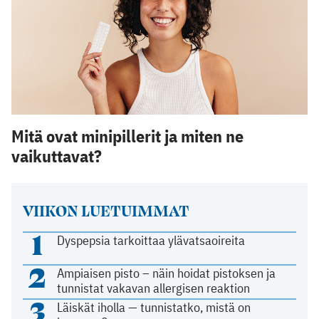
Mitä ovat minipillerit ja miten ne
vaikuttavat?
VIIKON LUETUIMMAT
1
Dyspepsia tarkoittaa ylävatsaoireita
2
Ampiaisen pisto – näin hoidat pistoksen ja
tunnistat vakavan allergisen reaktion
3
Läiskät iholla — tunnistatko, mistä on