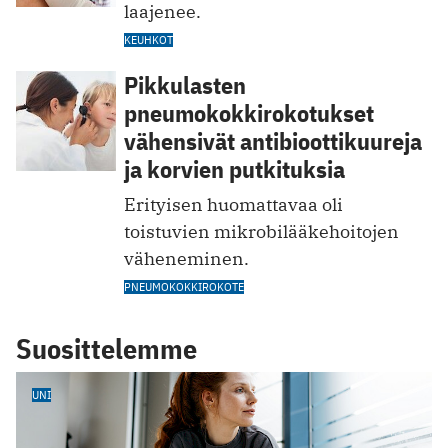
laajenee.
KEUHKOT
Pikkulasten
pneumokokkirokotukset
vähensivät antibioottikuureja
ja korvien putkituksia
Erityisen huomattavaa oli
toistuvien mikrobilääkehoitojen
väheneminen.
PNEUMOKOKKIROKOTE
Suosittelemme
UNI