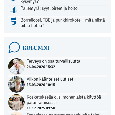
kysymys?
4
Palleatyrä: syyt, oireet ja hoito
5
Borrelioosi, TBE ja punkkirokote – mitä niistä
pitää tietää?
KOLUMNI
Terveys on osa turvallisuutta
26.04.2026 15:32
Viikon käänteiset uutiset
15.03.2026 10:15
Kosketuksella olisi monenlaista käyttöä
parantamisessa
11.12.2025 09:58
Espanjassa perusterveydenhuolto toimii