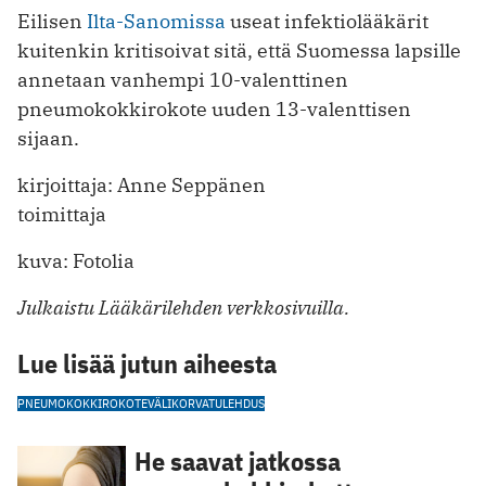
Eilisen
Ilta-Sanomissa
useat infektiolääkärit
kuitenkin kritisoivat sitä, että Suomessa lapsille
annetaan vanhempi 10-valenttinen
pneumokokkirokote uuden 13-valenttisen
sijaan.
kirjoittaja: Anne Seppänen
toimittaja
kuva: Fotolia
Julkaistu Lääkärilehden verkkosivuilla.
Lue lisää jutun aiheesta
PNEUMOKOKKIROKOTE
VÄLIKORVATULEHDUS
He saavat jatkossa