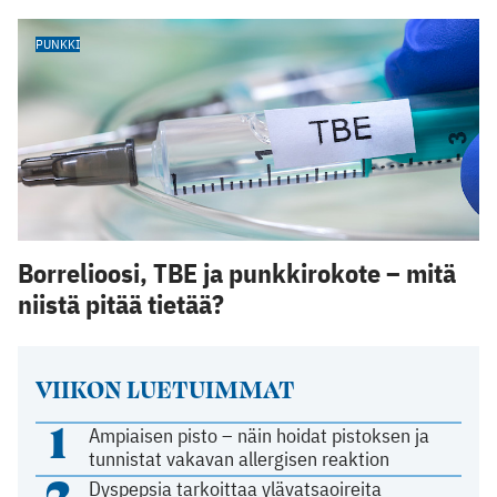
PUNKKI
Borrelioosi, TBE ja punkkirokote – mitä
niistä pitää tietää?
VIIKON LUETUIMMAT
1
Ampiaisen pisto – näin hoidat pistoksen ja
tunnistat vakavan allergisen reaktion
2
Dyspepsia tarkoittaa ylävatsaoireita