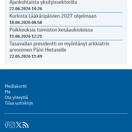
Ajankohtaista yksityissektorilta
22.06.2026 14:26
Kurkista Lääkäripäivien 2027 ohjelmaan
18.06.2026 08:58
Poikkeuksia toimiston kesäaukioloissa
11.06.2026 12:21
Tasavallan presidentti on myöntänyt arkkiatrin
arvonimen Päivi Hietaselle
22.05.2026 11:49
Mediakortti
Me
Ota yhteyttä
Tilaa uutiskirje