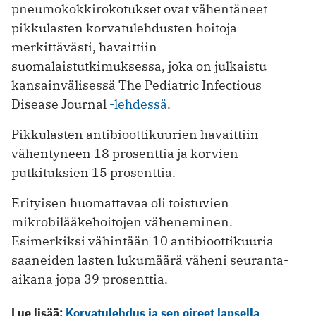
pneumokokkirokotukset ovat vähentäneet
pikkulasten korvatulehdusten hoitoja
merkittävästi, havaittiin
suomalaistutkimuksessa, joka on julkaistu
kansainvälisessä The Pediatric Infectious
Disease Journal
-lehdessä
.
Pikkulasten antibioottikuurien havaittiin
vähentyneen 18 prosenttia ja korvien
putkituksien 15 prosenttia.
Erityisen huomattavaa oli toistuvien
mikrobilääkehoitojen väheneminen.
Esimerkiksi vähintään 10 antibioottikuuria
saaneiden lasten lukumäärä väheni seuranta-
aikana jopa 39 prosenttia.
Lue lisää:
Korvatulehdus ja sen oireet lapsella