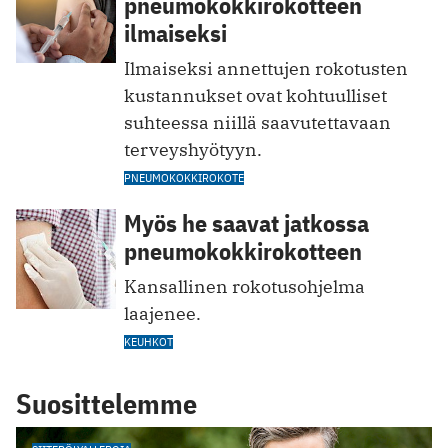
pneumokokkirokotteen
ilmaiseksi
Ilmaiseksi annettujen rokotusten
kustannukset ovat kohtuulliset
suhteessa niillä saavutettavaan
terveyshyötyyn.
PNEUMOKOKKIROKOTE
Myös he saavat jatkossa
pneumokokkirokotteen
Kansallinen rokotusohjelma
laajenee.
KEUHKOT
Suosittelemme