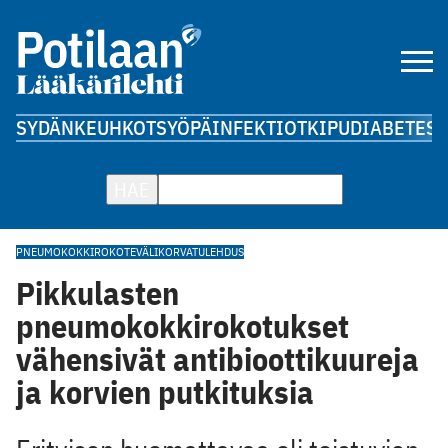
SYDÄN
KEUHKOT
SYÖPÄ
INFEKTIOT
KIPU
DIABETES
A
HAE
PNEUMOKOKKIROKOTE
VÄLIKORVATULEHDUS
Pikkulasten
pneumokokkirokotukset
vähensivät antibioottikuureja
ja korvien putkituksia