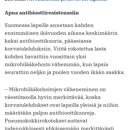
Apua antibioottiresistenssiin
Suomessa lapsille annetaan kahden
ensimmäisen ikävuoden aikana keskimäärin
kaksi antibioottikuuria, pääasiassa
korvatulehduksiin. Viittä rokotettua lasta
kohden havaittiin vuosittain yksi
mikrobilääkehoito vähemmän, kun lapsia
seurattiin neljän ja puolen vuoden ikään saakka.
– Mikrobilääkehoitojen väheneminen on
väestötasolla hyvin merkittävää, koska
korvatulehdukset ovat lapsilla yleisiä ja niihin
määrätään paljon antibioottikuureja.
Pneumokokkirokotukset auttavat
todennäköisesti ehkäisemään merkittävästi