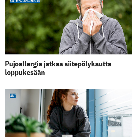
SIITEPÖLYALLERGIA
Pujoallergia jatkaa siitepölykautta
loppukesään
UNI