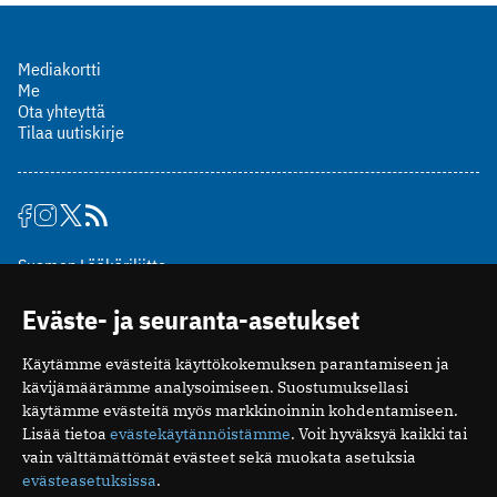
Mediakortti
Me
Ota yhteyttä
Tilaa uutiskirje
Suomen Lääkäriliitto
Mäkelänkatu 2, PL 49
Eväste- ja seuranta-asetukset
00510 Helsinki
puh. (09) 393 091
Käytämme evästeitä käyttökokemuksen parantamiseen ja
toimitus@potilaanlaakarilehti.fi
kävijämäärämme analysoimiseen. Suostumuksellasi
käytämme evästeitä myös markkinoinnin kohdentamiseen.
ISSN 2323-9476
Lisää tietoa
evästekäytännöistämme
. Voit hyväksyä kaikki tai
vain välttämättömät evästeet sekä muokata asetuksia
evästeasetuksissa
.