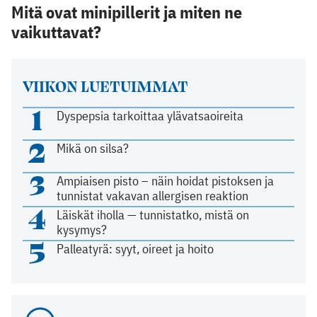
Mitä ovat minipillerit ja miten ne
vaikuttavat?
VIIKON LUETUIMMAT
1
Dyspepsia tarkoittaa ylävatsaoireita
2
Mikä on silsa?
3
Ampiaisen pisto – näin hoidat pistoksen ja
tunnistat vakavan allergisen reaktion
4
Läiskät iholla — tunnistatko, mistä on
kysymys?
5
Palleatyrä: syyt, oireet ja hoito