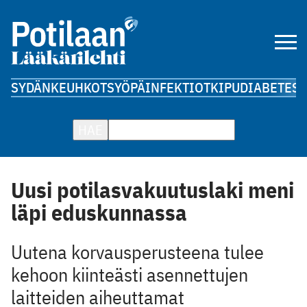
SYDÄN
KEUHKOT
SYÖPÄ
INFEKTIOT
KIPU
DIABETES
A
HAE
Uusi potilasvakuutuslaki meni
läpi eduskunnassa
Uutena korvausperusteena tulee
kehoon kiinteästi asennettujen
laitteiden aiheuttamat