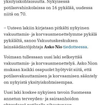
yksityiskohtaisuutta. Nykyisessä
potilasvahinkolaissa on 16 pykälää, uudessa
niitä on 70.
– Uuteen lakiin kirjataan pitkälti nykyinen
vakuuttamis- ja korvausmenettelymme pykälä
pykälältä, sanoo Vakuutuskeskuksen
lainsäädäntöjohtaja
Asko Nio
tiedotteessa
.
Voimaan tullessaan uusi laki selkeyttää
vakuuttamis- ja korvausmenettelyä. Asko Nion
mukaan kaikki osapuolet hyötyvät siitä, että
potilasvakuuttamisen ja korvaamisen sääntely
on nykyistä yksityiskohtaisempaa.
Uusi laki koskee nykyisen tavoin Suomessa
annetun terveyden- ja sairaanhoidon
yhteydessä potilaalle aiheutuneen