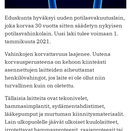
Eduskunta hyväksyi uuden potilasvakuutuslain,
joka korvaa 30 vuotta sitten säädetyn nykyisen
potilasvahinkolain. Uusi laki tulee voimaan 1.
tammikuuta 2021.
Vahinkojen korvattavuus laajenee. Uutena
korvausperusteena on kehoon kiinteästi
asennettujen laitteiden aiheuttamat
henkilövahingot, jos laite ei ole ollut niin
turvallinen kuin on oletettu.
Tällaisia laitteita ovat tekonivelet,
hammasimplantit, sydämentahdistimet,
lääkepumput ja murtuman kiinnitysmateriaalit.
Lain ulkopuolelle jäävät ulkoiset kuulolaitteet,
irrotettavat hammasproteesit, raajaproteesit tai