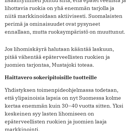
lisääntyminen johtuu siitä, että epäterveellisiä ja
lihottavia ruokia on yhä enemmän tarjolla ja
niitä markkinoidaan aktiivisesti. Suomalaisten
perimä ja ominaisuudet ovat pysyneet
ennallaan, mutta ruokaympäristö on muuttunut.
Jos lihomiskäyrä halutaan kääntää laskuun,
pitää vähentää epäterveellisten ruokien ja
juomien tarjontaa, Mustajoki toteaa.
Haittavero sokeripitoisille tuotteille
Yhdistyksen toimenpideohjelmassa todetaan,
että ylipainoisia lapsia on nyt Suomessa kolme
kertaa enemmän kuin 30–40 vuotta sitten. Yksi
keskeinen syy lasten lihomiseen on
epäterveellisten ruokien ja juomien laaja
markkinointi.