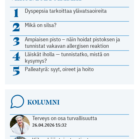
1
Dyspepsia tarkoittaa ylävatsaoireita
2
Mikä on silsa?
3
Ampiaisen pisto – näin hoidat pistoksen ja
tunnistat vakavan allergisen reaktion
4
Läiskät iholla — tunnistatko, mistä on
kysymys?
5
Palleatyrä: syyt, oireet ja hoito
KOLUMNI
Terveys on osa turvallisuutta
26.04.2026 15:32