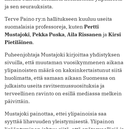
ja sen seurauksista.
Terve Paino ry:n hallitukseen kuuluu useita
suomalaisia professoreja, kuten
Pertti
Mustajoki
,
Pekka Puska
,
Aila Rissanen
ja
Kirsi
Pietiläinen
.
Puheenjohtaja Mustajoki kirjoittaa yhdistyksen
sivuilla, että muutaman vuosikymmenen aikana
ylipainoisten määrä on kaksinkertaistunut siitä
huolimatta, että samaan aikaan Suomessa on
julkaistu useita ravitsemussuosituksia ja
terveellinen ravinto on esillä mediassa melkein
päivittäin.
Mustajoki painottaa, ettei ylipainoisia saa
syyttää lihavuuden yleistymisestä. Ylipainon