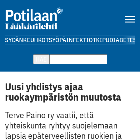
SYDÄN
KEUHKOT
SYÖPÄ
INFEKTIOT
KIPU
DIABETES
A
HAE
Uusi yhdistys ajaa
ruokaympäristön muutosta
Terve Paino ry vaatii, että
yhteiskunta ryhtyy suojelemaan
lapsia epäterveellisten ruokien ja