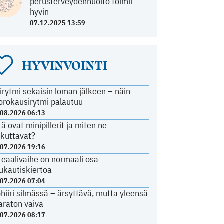
perusterveydenhuolto toimii
hyvin
07.12.2025 13:59
HYVINVOINTI
irytmi sekaisin loman jälkeen – näin
orokausirytmi palautuu
.08.2026 06:13
tä ovat minipillerit ja miten ne
ikuttavat?
.07.2026 19:16
teaalivaihe on normaali osa
ukautiskiertoa
.07.2026 07:04
ohiiri silmässä – ärsyttävä, mutta yleensä
araton vaiva
.07.2026 08:17