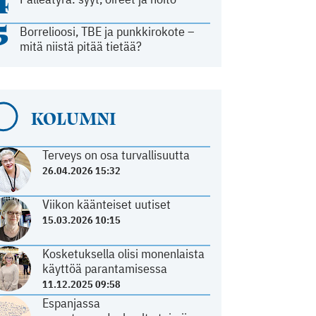
4
5
Borrelioosi, TBE ja punkkirokote –
mitä niistä pitää tietää?
KOLUMNI
Terveys on osa turvallisuutta
26.04.2026 15:32
Viikon käänteiset uutiset
15.03.2026 10:15
Kosketuksella olisi monenlaista
käyttöä parantamisessa
11.12.2025 09:58
Espanjassa