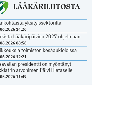
LÄÄKÄRILIITOSTA
ankohtaista yksityissektorilta
.06.2026 14:26
rkista Lääkäripäivien 2027 ohjelmaan
.06.2026 08:58
ikkeuksia toimiston kesäaukioloissa
.06.2026 12:21
savallan presidentti on myöntänyt
kkiatrin arvonimen Päivi Hietaselle
.05.2026 11:49