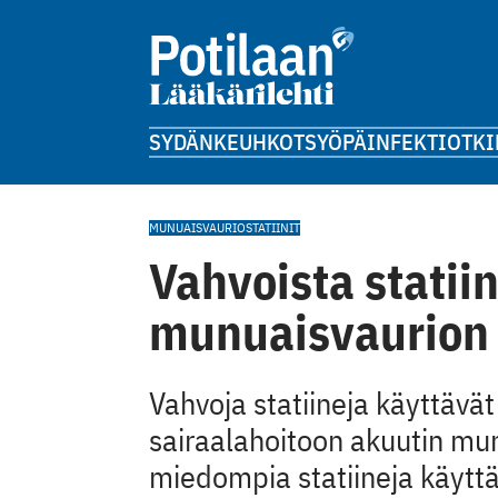
SYDÄN
KEUHKOT
SYÖPÄ
INFEKTIOT
KI
MUNUAISVAURIO
STATIINIT
Vahvoista statii
munuaisvaurion 
Vahvoja statiineja käyttävä
sairaalahoitoon akuutin mun
miedompia statiineja käyttä