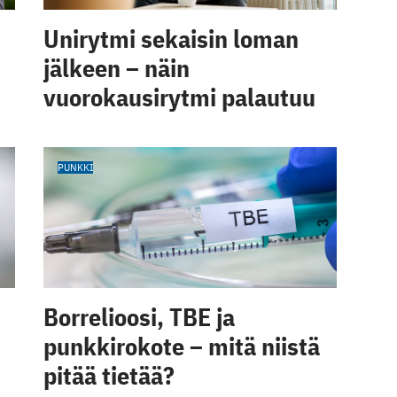
Unirytmi sekaisin loman
jälkeen – näin
vuorokausirytmi palautuu
PUNKKI
Borrelioosi, TBE ja
punkkirokote – mitä niistä
pitää tietää?