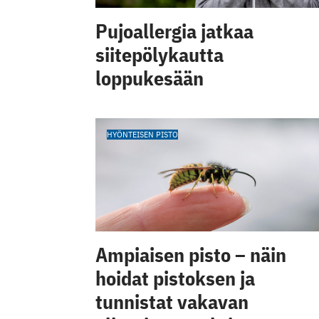
Pujoallergia jatkaa
siitepölykautta
loppukesään
HYÖNTEISEN PISTO
Ampiaisen pisto – näin
hoidat pistoksen ja
tunnistat vakavan