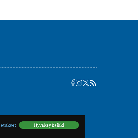
setukset
Hyväksy kaikki