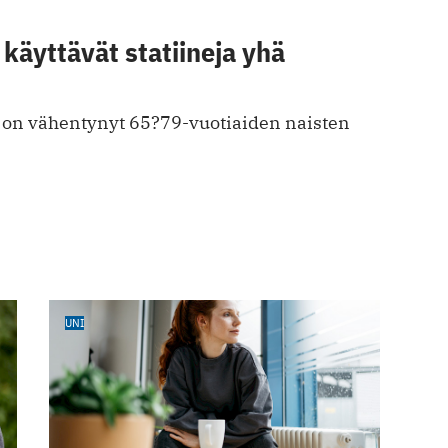
käyttävät statiineja yhä
ö on vähentynyt 65?79-vuotiaiden naisten
UNI