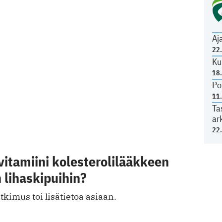
Aj
22
Ku
18
Po
11
Ta
ar
22
itamiini kolesterolilääkkeen
 lihaskipuihin?
kimus toi lisätietoa asiaan.