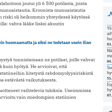
hoitoon joutui yli 6 500 potilasta, joista
a munuaistautia. Kroonista munuaistautia
n riski oli heikommin yhteydessä käytössä
lla: vahva lääke lisäsi akuutin
Yl
ai
hu
in huomaamatta ja siksi ne todetaan usein liian
03
Nä
me
ystyä tunnistamaan ne potilaat, joille vahvat
04
 kuin hyötyä. He arvioivat, että
Su
hy
tatiineihin liitetystä rabdomyolyysiriskistä
15
oa estävästä vaikutuksesta.
Es
hy
uottaneet vaihtelevia tuloksia. Useimmissa
07
arvioitu vain miedompien statiinien