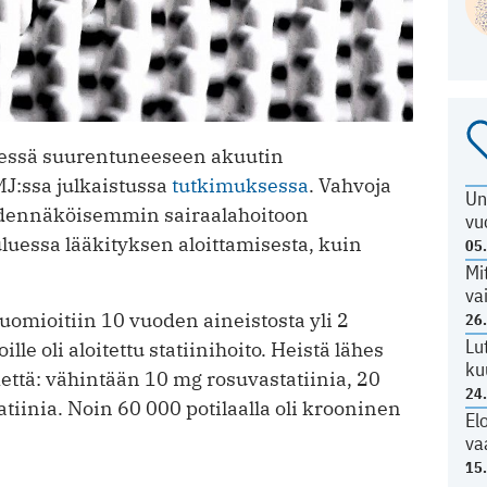
ydessä suurentuneeseen akuutin
J:ssa julkaistussa
tutkimuksessa
. Vahvoja
Un
 todennäköisemmin sairaalahoitoon
vu
uessa lääkityksen aloittamisesta, kuin
05
Mi
va
omioitiin 10 vuoden aineistosta yli 2
26
Lu
ille oli aloitettu statiinihoito. Heistä lähes
ku
kettä: vähintään 10 mg rosuvastatiinia, 20
24
tiinia. Noin 60 000 potilaalla oli krooninen
El
va
15