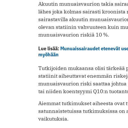
Akuutin munuaisvaurion takia sairaala
lähes joka kolmas sairasti kroonist
sairastavilla akuutin munuaisvaurio
olevan statiinin vahvuuteen kuin mui
munuaisvaurion riskiä 10 %.
Lue lisää:
Munuaissairaudet etenevät use
myöhään
Tutkijoiden mukaansa olisi tärkeää p
statiinit aiheuttavat enemmän riskejä
munuaisvaurion riski saattaa johtua s
tai niiden koentsyymi Q10:n tuotant
Aiemmat tutkimukset aiheesta ovat t
satunnaistetuissa tutkimuksissa on 
vaikutuksia.