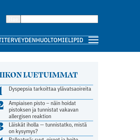
Hae
TI
TERVEYDENHUOLTO
MIELIPIDE
IIKON LUETUIMMAT
1
Dyspepsia tarkoittaa ylävatsaoireita
2
Ampiaisen pisto – näin hoidat
pistoksen ja tunnistat vakavan
allergisen reaktion
3
Läiskät iholla — tunnistatko, mistä
on kysymys?
Palleatyrä: syyt, oireet ja hoito