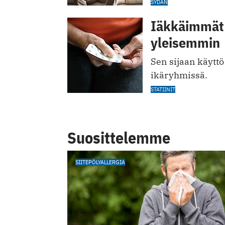
SYDÄN
Iäkkäimmät 
yleisemmin
Sen sijaan käytt
ikäryhmissä.
STATIINIT
Suosittelemme
SIITEPÖLYALLERGIA