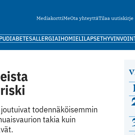
Mediakortti
Me
Ota yhteyttä
Tilaa uutiskirje
PU
DIABETES
ALLERGIA
IHO
MIELI
LAPSET
HYVINVOIN
V
neista
riski
t joutuivat todennäköisemmin
uaisvaurion takia kuin
vät.