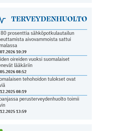
TERVEYDENHUOLTO
i 80 prosenttia sähköpotkulautailun
heuttamista aivovammoista sattui
malassa
.07.2026 10:39
iden oireiden vuoksi suomalaiset
nevät lääkäriin
.05.2026 08:52
omalaisen tehohoidon tulokset ovat
viä
.12.2025 08:19
panjassa perusterveydenhuolto toimii
vin
.12.2025 13:59