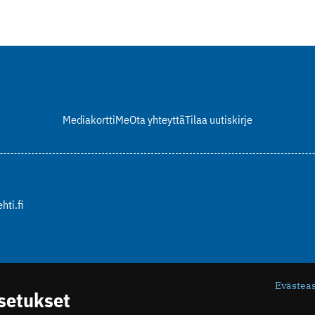
Mediakortti
Me
Ota yhteyttä
Tilaa uutiskirje
hti.fi
Evästea
asetukset