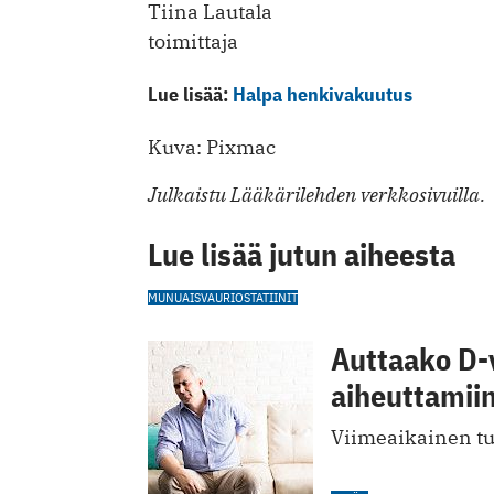
Tiina Lautala
toimittaja
Lue lisää:
Halpa henkivakuutus
Kuva: Pixmac
Julkaistu Lääkärilehden verkkosivuilla.
Lue lisää jutun aiheesta
MUNUAISVAURIO
STATIINIT
Auttaako D-v
aiheuttamiin
Viimeaikainen tut