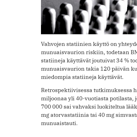
Vahvojen statiinien käyttö on yhte
munuaisvaurion riskiin, todetaan BM
statiineja käyttävät joutuivat 34 %
munuaisvaurion takia 120 päivän kul
miedompia statiineja käyttävät.
Retrospektiivisessa tutkimuksessa hu
miljoonaa yli 40-vuotiasta potilasta, jo
700 000 sai vahvaksi luokiteltua lää
mg atorvastatiinia tai 40 mg simvasta
munuaistauti.