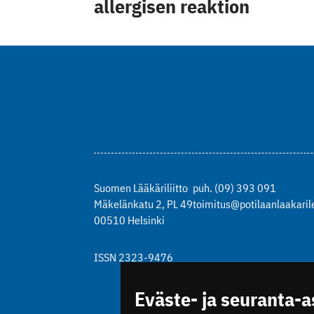
allergisen reaktion
Suomen Lääkäriliitto
puh. (09) 393 091
Mäkelänkatu 2, PL 49
toimitus@potilaanlaakarile
00510 Helsinki
ISSN 2323-9476
Eväste- ja seuranta-