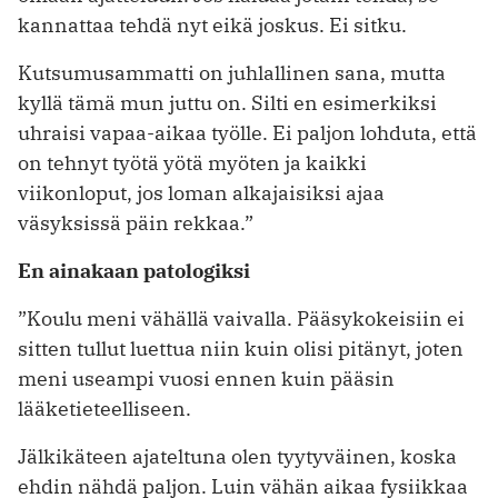
kannattaa tehdä nyt eikä joskus. Ei sitku.
Kutsumusammatti on juhlallinen sana, mutta
kyllä tämä mun juttu on. Silti en esimerkiksi
uhraisi vapaa-aikaa työlle. Ei paljon lohduta, että
on tehnyt työtä yötä myöten ja kaikki
viikonloput, jos loman alkajaisiksi ajaa
väsyksissä päin rekkaa.”
En ainakaan patologiksi
”Koulu meni vähällä vaivalla. Pääsykokeisiin ei
sitten tullut luettua niin kuin olisi pitänyt, joten
meni useampi vuosi ennen kuin pääsin
lääketieteelliseen.
Jälkikäteen ajateltuna olen tyytyväinen, koska
ehdin nähdä paljon. Luin vähän ­aikaa fysiikkaa