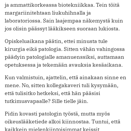
ja ammattikorkeassa biotekniikkaa. Tein töitä
margariinitehtaan liukuhihnalla ja
laboratoriossa. Sain laajempaa näkemystä kuin
jos olisin päässyt lääkikseen suoraan lukiosta.
Opiskeluaikana päätin, ettei minusta tule
kirurgia eikä patologia. Sitten vähän vahingossa
päädyin patologialle amanuenssiksi, auttamaan
opetuksessa ja tekemään avauksia kesäaikana.
Kun valmistuin, ajattelin, että ainakaan sinne en
mene. No, sitten kollegakaveri tuli kysymään,
että tulisitko hetkeksi, että hän pääsisi
tutkimusvapaalle? Sille tielle jäin.
Pidin kovasti patologin työstä, mutta myös
oikeuslääketiede alkoi kiinnostaa. Tuntui, että
kaikkein mielenkiintoisimmat keissit