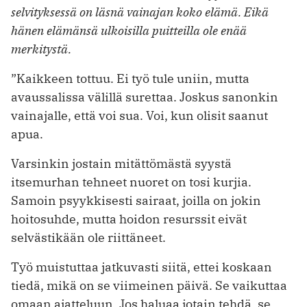
selvityksessä on läsnä vainajan koko elämä. Eikä
hänen elämänsä ­ulkoisilla puitteilla ole enää
merkitystä.
”Kaikkeen tottuu. Ei työ tule uniin, mutta
avaussalissa välillä surettaa. Joskus sanonkin
vainajalle, että voi sua. Voi, kun olisit saanut
apua.
Varsinkin jostain mitättömästä syystä
itsemurhan tehneet nuoret on tosi kurjia.
Samoin psyykkisesti sairaat, joilla on jokin
hoitosuhde, mutta hoidon resurssit eivät
selvästikään ole riittäneet.
Työ muistuttaa jatkuvasti siitä, ettei koskaan
tiedä, mikä on se viimeinen päivä. Se vaikuttaa
omaan ajatteluun. Jos haluaa jotain tehdä, se