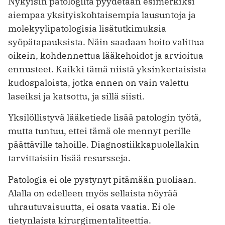
Nykyisin patologilta pyydetään esimerkiksi
aiempaa yksityiskohtaisempia lausuntoja ja
molekyylipatologisia lisätutkimuksia
syöpätapauksista. Näin saadaan hoito valittua
oikein, kohdennettua lääkehoidot ja arvioitua
ennusteet. Kaikki tämä niistä yksinkertaisista
kudospaloista, jotka ennen on vain valettu
laseiksi ja katsottu, ja sillä siisti.
Yksilöllistyvä lääketiede lisää patologin työtä,
mutta tuntuu, ettei tämä ole mennyt perille
päättäville tahoille. Diagnostiikkapuolellakin
tarvittaisiin lisää resursseja.
Patologia ei ole pystynyt pitämään puoliaan.
Alalla on edelleen myös sellaista nöyrää
uhrautuvaisuutta, ei osata vaatia. Ei ole
tietynlaista kirurgimentaliteettia.