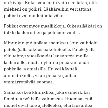
on kivoja. Enkä sano näin vain sen takia, että
mieheni on poliisi. Lääkäreihin verrattuna
poliisit ovat mutkatonta väkeä.
Poliisit ovat myös maallikkoja. Oikeuslääkäri on
tulkki lääkäreitten ja poliisien välillä.
Minunkin piti nollata asetukset, kun vaihdoin
patologialta oikeuslääketieteelle. Patologialla
olin tehnyt vuosikaudet lausuntoja muille
lääkäreille, mutta nyt niitä pitääkin tehdä
poliisille ja omaisille. En voi käyttää
ammattikieltä, vaan pitää kirjoittaa
ymmärrettävää suomea.
Sama koskee kliinikkoa, joka esimerkiksi
ilmoittaa poliisille vainajasta. Huomaa, että
monet eivät tule ajatelleeksi, että lausuntoa