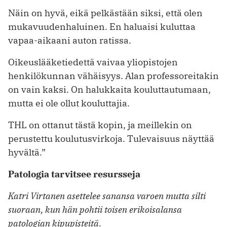
Näin on hyvä, eikä pelkästään siksi, että olen
mukavuudenhaluinen. En ­haluaisi kuluttaa
vapaa-aikaani auton ratissa.
Oikeuslääketiedettä vaivaa yliopistojen
henkilökunnan vähäisyys. Alan professoreitakin
on vain kaksi. On halukkaita kouluttautumaan,
mutta ei ole ­ollut kouluttajia.
THL on ottanut tästä kopin, ja meillekin on
perustettu koulutusvirkoja. Tulevaisuus näyttää
hyvältä.”
Patologia tarvitsee resursseja
Katri Virtanen asettelee sanansa varoen mutta silti
suoraan, kun hän pohtii toisen erikoisalansa
patologian kipupisteitä.