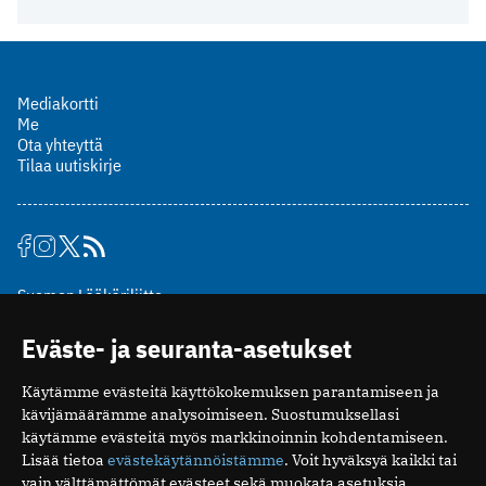
Mediakortti
Me
Ota yhteyttä
Tilaa uutiskirje
Suomen Lääkäriliitto
Mäkelänkatu 2, PL 49
Eväste- ja seuranta-asetukset
00510 Helsinki
puh. (09) 393 091
Käytämme evästeitä käyttökokemuksen parantamiseen ja
toimitus@potilaanlaakarilehti.fi
kävijämäärämme analysoimiseen. Suostumuksellasi
käytämme evästeitä myös markkinoinnin kohdentamiseen.
ISSN 2323-9476
Lisää tietoa
evästekäytännöistämme
. Voit hyväksyä kaikki tai
vain välttämättömät evästeet sekä muokata asetuksia