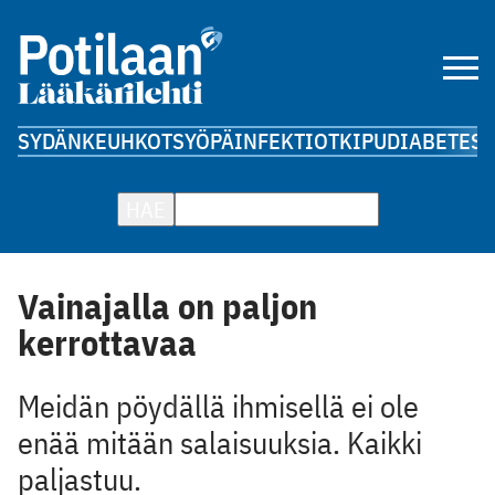
SYDÄN
KEUHKOT
SYÖPÄ
INFEKTIOT
KIPU
DIABETES
A
HAE
Vainajalla on paljon
kerrottavaa
Meidän pöydällä ihmisellä ei ole
enää mitään salaisuuksia. Kaikki
paljastuu.