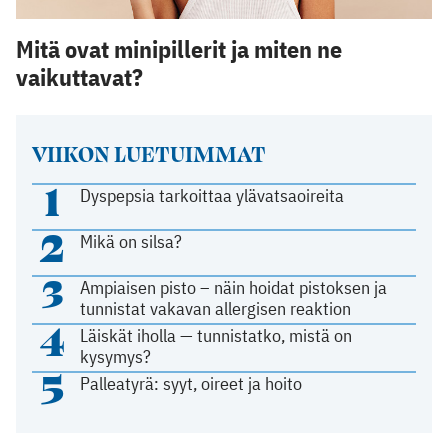
Mitä ovat minipillerit ja miten ne
vaikuttavat?
VIIKON LUETUIMMAT
1
Dyspepsia tarkoittaa ylävatsaoireita
2
Mikä on silsa?
3
Ampiaisen pisto – näin hoidat pistoksen ja
tunnistat vakavan allergisen reaktion
4
Läiskät iholla — tunnistatko, mistä on
kysymys?
5
Palleatyrä: syyt, oireet ja hoito