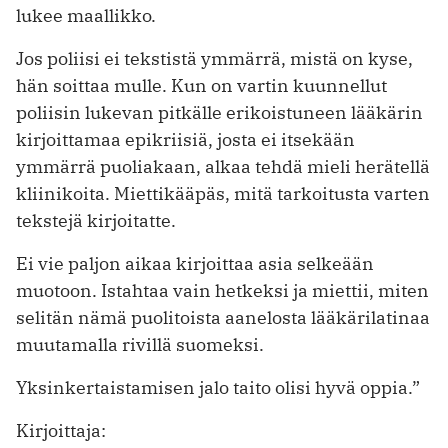
lukee maallikko.
Jos poliisi ei tekstistä ymmärrä, mistä on kyse,
hän soittaa mulle. Kun on vartin kuunnellut
poliisin lukevan pitkälle erikoistuneen lääkärin
kirjoittamaa epikriisiä, josta ei itsekään
ymmärrä puoliakaan, alkaa tehdä mieli herätellä
kliinikoita. Miettikääpäs, mitä tarkoitusta varten
tekstejä kirjoitatte.
Ei vie paljon aikaa kirjoittaa asia selkeään
muotoon. Istahtaa vain hetkeksi ja miettii, miten
selitän nämä puolitoista aanelosta lääkärilatinaa
muutamalla rivillä suomeksi.
Yksinkertaistamisen jalo taito olisi hyvä oppia.”
Kirjoittaja: