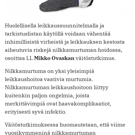
Huolellisella leikkaussuunnitelmalla ja
tarkistuslistan käytöllä voidaan vähentää
inhimillisistä virheistä ja leikkauksen kestosta
aiheutuvia riskejä nilkkamurtuman hoidossa,
osoittaa LL
Mikko Ovaskan
väitöstutkimus.
Nilkkamurtuma on yksi yleisimpiä
leikkaushoitoa vaativia murtumia.
Nilkkamurtuman leikkaushoitoon liittyy
kuitenkin paljon ongelmia, joista
merkittävimpiä ovat haavakomplikaatiot,
erityisesti syvä infektio.
Väitöstutkimuksessa huomautetaan, että viime
vuosikymmeninä nilkkamurtuman