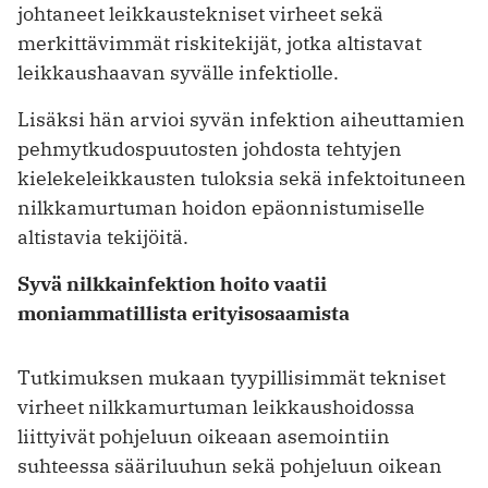
johtaneet leikkaustekniset virheet sekä
merkittävimmät riskitekijät, jotka altistavat
leikkaushaavan syvälle infektiolle.
Lisäksi hän arvioi syvän infektion aiheuttamien
pehmytkudospuutosten johdosta tehtyjen
kielekeleikkausten tuloksia sekä infektoituneen
nilkkamurtuman hoidon epäonnistumiselle
altistavia tekijöitä.
Syvä nilkkainfektion hoito vaatii
moniammatillista erityisosaamista
Tutkimuksen mukaan tyypillisimmät tekniset
virheet nilkkamurtuman leikkaushoidossa
liittyivät pohjeluun oikeaan asemointiin
suhteessa sääriluuhun sekä pohjeluun oikean