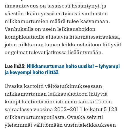
ilmaantuvuus on tasaisesti lisääntynyt, ja
väestön ikääntyessä erityisesti vanhusten
nilkkamurtumien määrä tulee kasvamaan.
Vanhuksilla on usein leikkaushoidon
komplikaatioille altistavia liitännäissairauksia,
joten nilkkamurtuman leikkaushoitoon liittyvät
ongelmat tulevat jatkossa lisääntymään.
Lue lisää:
Nilkkamurtuman hoito uusiksi – lyhyempi
ja kevyempi hoito riittää
Ovaska kartoitti väitöstutkimuksessaan
nilkkamurtuman leikkaushoitoon liittyviä
komplikaatioita aineistonaan kaikki Töölön
sairaalassa vuosina 2002–2011 leikatut 5 123
nilkkamurtumapotilasta. Ovaska selvitti
yleisimmät välittömään uusintaleikkaukseen