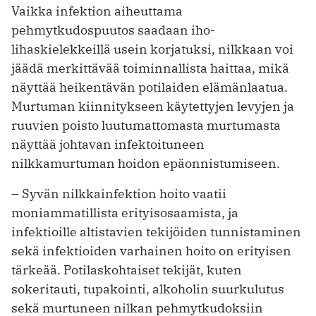
Vaikka infektion aiheuttama
pehmytkudospuutos saadaan iho-
lihaskielekkeillä usein korjatuksi, nilkkaan voi
jäädä merkittävää toiminnallista haittaa, mikä
näyttää heikentävän potilaiden elämänlaatua.
Murtuman kiinnitykseen käytettyjen levyjen ja
ruuvien poisto luutumattomasta murtumasta
näyttää johtavan infektoituneen
nilkkamurtuman hoidon epäonnistumiseen.
– Syvän nilkkainfektion hoito vaatii
moniammatillista erityisosaamista, ja
infektioille altistavien tekijöiden tunnistaminen
sekä infektioiden varhainen hoito on erityisen
tärkeää. Potilaskohtaiset tekijät, kuten
sokeritauti, tupakointi, alkoholin suurkulutus
sekä murtuneen nilkan pehmytkudoksiin