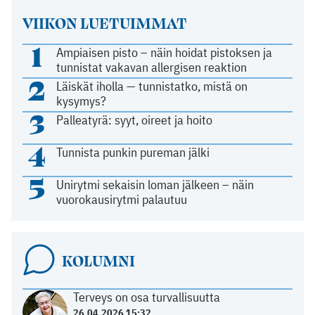
VIIKON LUETUIMMAT
1
Ampiaisen pisto – näin hoidat pistoksen ja
tunnistat vakavan allergisen reaktion
2
Läiskät iholla — tunnistatko, mistä on
kysymys?
3
Palleatyrä: syyt, oireet ja hoito
4
Tunnista punkin pureman jälki
5
Unirytmi sekaisin loman jälkeen – näin
vuorokausirytmi palautuu
KOLUMNI
Terveys on osa turvallisuutta
26.04.2026 15:32