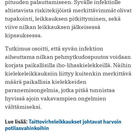
pituuden palauttamiseen. Syvälle infektiolle
altistavista riskitekijöistä merkittävimmät olivat
tupakointi, leikkauksen pitkittyminen, sekä
viive nilkan leikkauksen jälkeisessä
kipsauksessa.
Tutkimus osoitti, että syvän infektion
aiheuttama nilkan pehmytkudospuutos voidaan
korjata paikallisilla iho-lihaskielekkeillä. Näihin
kielekeleikkauksiin liittyy kuitenkin merkittävä
määrä paikallisia kielekkeiden
paranemisongelmia, jotka pitää tunnistaa
hyvissä ajoin vakavampien ongelmien
välttämiseksi.
Lue lisää:
Taittovirheleikkaukset johtavat harvoin
potilasvahinkoihin