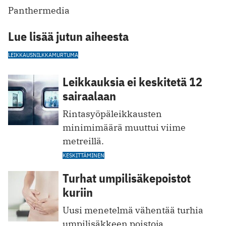
Panthermedia
Lue lisää jutun aiheesta
LEIKKAUS
NILKKAMURTUMA
Leikkauksia ei keskitetä 12
sairaalaan
Rintasyöpäleikkausten
minimimäärä muuttui viime
metreillä.
KESKITTÄMINEN
Turhat umpilisäkepoistot
kuriin
Uusi menetelmä vähentää turhia
umpilisäkkeen poistoja.