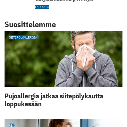
LEIKKAUS
Suosittelemme
SIITEPÖLYALLERGIA
Pujoallergia jatkaa siitepölykautta
loppukesään
UNI