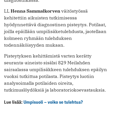
diagnostiikassa.
LL
Henna Sammalkorven
väitöstyössä
kehitettiin aikuisten tutkimisessa
hyödynnettävä diagnostinen pisteytys. Potilaat,
joilla epäillään umpilisäketulehdusta, jaotellaan
kolmeen ryhmään tulehduksen
todennäköisyyden mukaan.
Pisteytyksen kehittämistä varten kerätty
seuranta-aineisto sisälsi 829 Meilahden
sairaalassa umpilisäkkeen tulehduksen epäilyn
vuoksi tutkittua potilasta. Pisteytys luotiin
analysoimalla potilaiden oireita,
tutkimuslöydöksiä ja laboratoriokoevastauksia.
Lue lisää:
Umpisuoli – voiko se tulehtua?