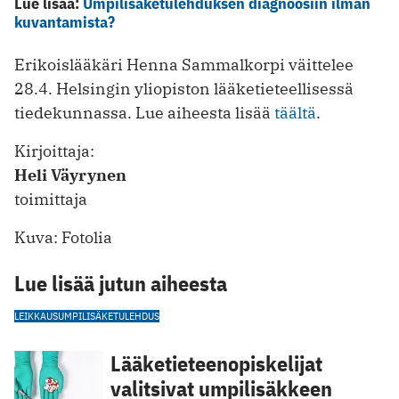
Lue lisää:
Umpilisäketulehduksen diagnoosiin ilman
kuvantamista?
Erikoislääkäri Henna Sammalkorpi väittelee
28.4. Helsingin yliopiston lääketieteellisessä
tiedekunnassa. Lue aiheesta lisää
täältä
.
Kirjoittaja:
Heli Väyrynen
toimittaja
Kuva: Fotolia
Lue lisää jutun aiheesta
LEIKKAUS
UMPILISÄKETULEHDUS
Lääketieteenopiskelijat
valitsivat umpilisäkkeen