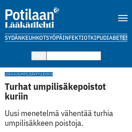
SYDÄN
KEUHKOT
SYÖPÄ
INFEKTIOT
KIPU
DIABETES
A
HAE
LEIKKAUS
UMPILISÄKETULEHDUS
Turhat umpilisäkepoistot
kuriin
Uusi menetelmä vähentää turhia
umpilisäkkeen poistoja.