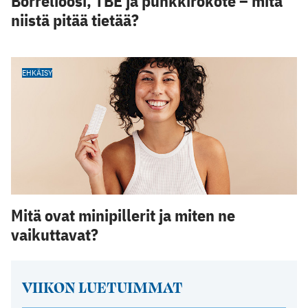
Borrelioosi, TBE ja punkkirokote – mitä
niistä pitää tietää?
EHKÄISY
Mitä ovat minipillerit ja miten ne
vaikuttavat?
VIIKON LUETUIMMAT