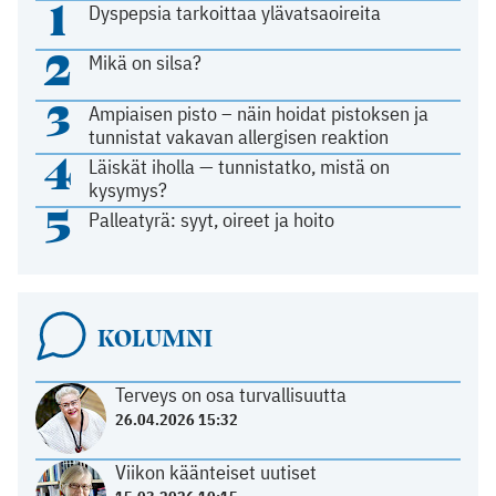
1
Dyspepsia tarkoittaa ylävatsaoireita
2
Mikä on silsa?
3
Ampiaisen pisto – näin hoidat pistoksen ja
tunnistat vakavan allergisen reaktion
4
Läiskät iholla — tunnistatko, mistä on
kysymys?
5
Palleatyrä: syyt, oireet ja hoito
KOLUMNI
Terveys on osa turvallisuutta
26.04.2026 15:32
Viikon käänteiset uutiset