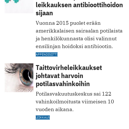
leikkauksen antibioottihoidon
sijaan
Vuonna 2015 puolet erään
amerikkalaisen sairaalan potilaista
ja henkilökunnasta olisi valinnut
ensilinjan ­hoidoksi antibiootin.
APPENDISIITTI
Taittovirheleikkaukset
johtavat harvoin
potilasvahinkoihin
Potilasvakuutuskeskus sai 122
vahinkoilmoitusta viimeisen 10
vuoden aikana.
LEIKKAUS