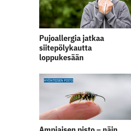
Pujoallergia jatkaa
siitepölykautta
loppukesään
HYÖNTEISEN PISTO
Ampiaisen pisto – näin