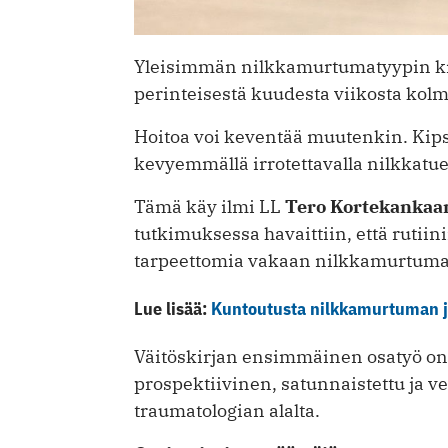
Yleisimmän nilkkamurtumatyypin kips
perinteisestä kuudesta viikosta kol
Hoitoa voi keventää muutenkin. Kips
kevyemmällä irrotettavalla nilkkatue
Tämä käy ilmi LL
Tero Kortekankaa
tutkimuksessa havaittiin, että rutii
tarpeettomia vakaan nilkkamurtum
Lue lisää:
Kuntoutusta nilkkamurtuman jä
Väitöskirjan ensimmäinen osatyö on
prospektiivinen, satunnaistettu ja ve
traumatologian alalta.