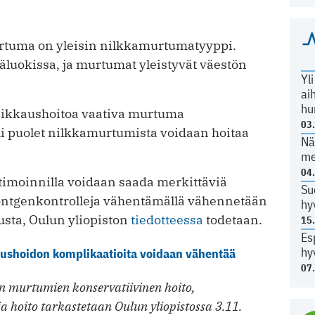
urtuma on yleisin nilkkamurtumatyyppi.
äluokissa, ja murtumat yleistyvät väestön
Yl
ai
hu
leikkaushoitoa vaativa murtuma
03
 puolet nilkkamurtumista voidaan hoitaa
Nä
me
04
imoinnilla voidaan saada merkittäviä
Su
röntgenkontrolleja vähentämällä vähennetään
hy
usta, Oulun yliopiston
tiedotteessa
todetaan.
15
Es
hy
ushoidon komplikaatioita voidaan vähentää
07
n murtumien konservatiivinen hoito,
 hoito tarkastetaan Oulun yliopistossa 3.11.