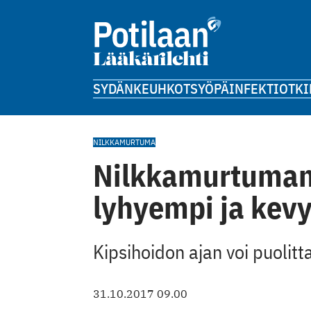
SYDÄN
KEUHKOT
SYÖPÄ
INFEKTIOT
KI
NILKKAMURTUMA
Nilkkamurtuman 
lyhyempi ja kevy
Kipsihoidon ajan voi puolitt
31.10.2017 09.00