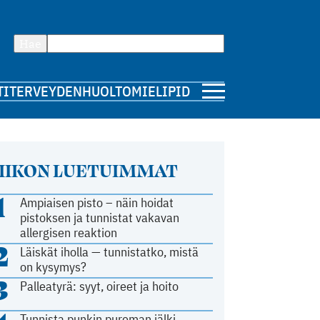
Hae
TI
TERVEYDENHUOLTO
MIELIPIDE
IIKON LUETUIMMAT
1
Ampiaisen pisto – näin hoidat
pistoksen ja tunnistat vakavan
allergisen reaktion
2
Läiskät iholla — tunnistatko, mistä
on kysymys?
3
Palleatyrä: syyt, oireet ja hoito
Tunnista punkin pureman jälki