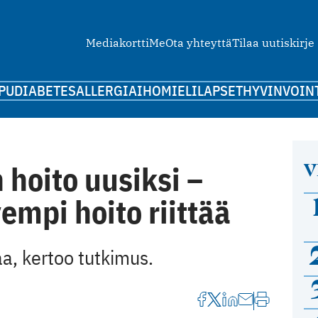
Mediakortti
Me
Ota yhteyttä
Tilaa uutiskirje
PU
DIABETES
ALLERGIA
IHO
MIELI
LAPSET
HYVINVOIN
V
hoito uusiksi –
empi hoito riittää
aa, kertoo tutkimus.