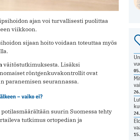
ihoidon ajan voi turvallisesti puolittaa
meen viikkoon.
ihoidon sijaan hoito voidaan toteuttaa myös
lla.
Un
vu
n
väitöstutkimuksesta. Lisäksi
05
ninomaiset röntgenkuvakontrollit ovat
Mi
an paranemisen seurannassa.
va
26
lkeen – vaiko ei?
Lu
ku
 potilasmäärältään suurin Suomessa tehty
24
rtaileva tutkimus ortopedian ja
El
va
15