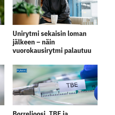
Unirytmi sekaisin loman
jälkeen – näin
vuorokausirytmi palautuu
PUNKKI
Borrelioosi, TBE ja