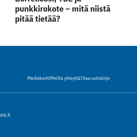
punkkirokote – mitä niistä
pitää tietää?
Mediakortti
Me
Ota yhteyttä
Tilaa uutiskirje
hti.fi