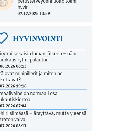
perusterveydenhuolto toimii
hyvin
07.12.2025 13:59
HYVINVOINTI
irytmi sekaisin loman jälkeen – näin
orokausirytmi palautuu
.08.2026 06:13
tä ovat minipillerit ja miten ne
ikuttavat?
.07.2026 19:16
teaalivaihe on normaali osa
ukautiskiertoa
.07.2026 07:04
ohiiri silmässä – ärsyttävä, mutta yleensä
araton vaiva
.07.2026 08:17