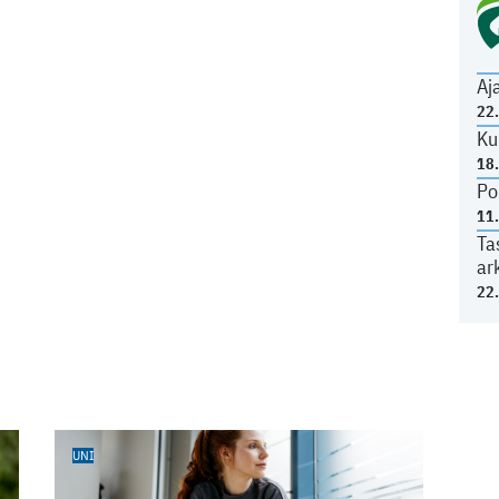
Aj
22
Ku
18
Po
11
Ta
ar
22
UNI