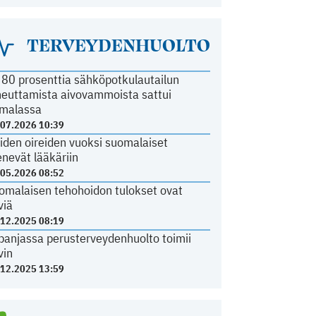
TERVEYDENHUOLTO
i 80 prosenttia sähköpotkulautailun
heuttamista aivovammoista sattui
malassa
.07.2026 10:39
iden oireiden vuoksi suomalaiset
nevät lääkäriin
.05.2026 08:52
omalaisen tehohoidon tulokset ovat
viä
.12.2025 08:19
panjassa perusterveydenhuolto toimii
vin
.12.2025 13:59