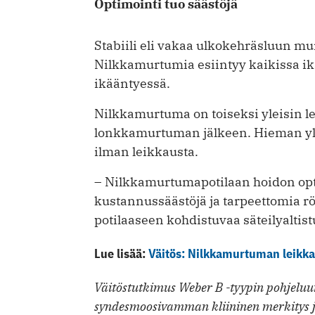
Optimointi tuo säästöjä
Stabiili eli vakaa ulkokehräsluun m
Nilkkamurtumia esiintyy kaikissa ik
ikääntyessä.
Nilkkamurtuma on toiseksi yleisin 
lonkkamurtuman jälkeen. Hieman yli
ilman leikkausta.
– Nilkkamurtumapotilaan hoidon opt
kustannussäästöjä ja tarpeettomia 
potilaaseen kohdistuvaa säteilyaltist
Lue lisää:
Väitös: Nilkkamurtuman leikka
Väitöstutkimus Weber B -tyypin pohjeluu
syndesmoosivamman kliininen merkitys ja