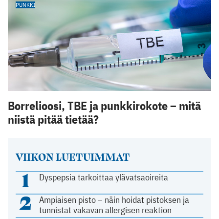
PUNKKI
Borrelioosi, TBE ja punkkirokote – mitä
niistä pitää tietää?
VIIKON LUETUIMMAT
1
Dyspepsia tarkoittaa ylävatsaoireita
2
Ampiaisen pisto – näin hoidat pistoksen ja
tunnistat vakavan allergisen reaktion