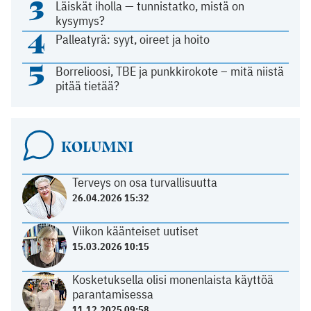
3
Läiskät iholla — tunnistatko, mistä on
kysymys?
4
Palleatyrä: syyt, oireet ja hoito
5
Borrelioosi, TBE ja punkkirokote – mitä niistä
pitää tietää?
KOLUMNI
Terveys on osa turvallisuutta
26.04.2026 15:32
Viikon käänteiset uutiset
15.03.2026 10:15
Kosketuksella olisi monenlaista käyttöä
parantamisessa
11.12.2025 09:58