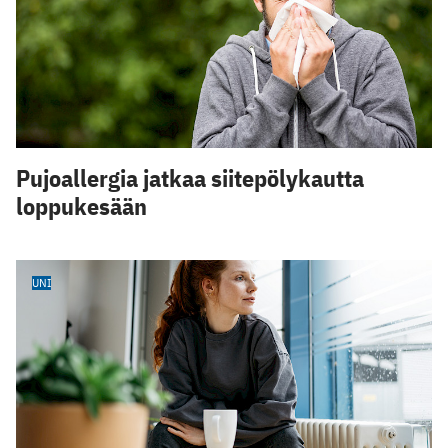
Pujoallergia jatkaa siitepölykautta
loppukesään
UNI