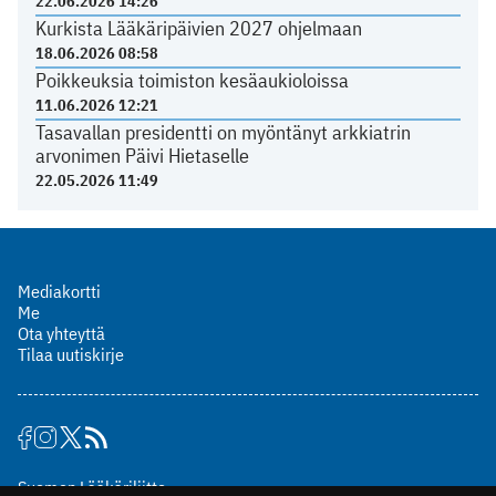
22.06.2026 14:26
Kurkista Lääkäripäivien 2027 ohjelmaan
18.06.2026 08:58
Poikkeuksia toimiston kesäaukioloissa
11.06.2026 12:21
Tasavallan presidentti on myöntänyt arkkiatrin
arvonimen Päivi Hietaselle
22.05.2026 11:49
Mediakortti
Me
Ota yhteyttä
Tilaa uutiskirje
Suomen Lääkäriliitto