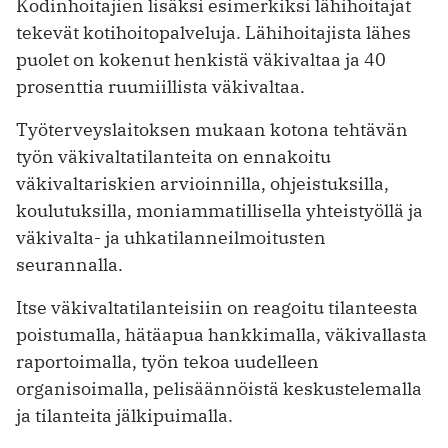
Kodinhoitajien lisäksi esimerkiksi lähihoitajat
tekevät kotihoitopalveluja. Lähihoitajista lähes
puolet on kokenut henkistä väkivaltaa ja 40
prosenttia ruumiillista väkivaltaa.
Työterveyslaitoksen mukaan kotona tehtävän
työn väkivaltatilanteita on ennakoitu
väkivaltariskien arvioinnilla, ohjeistuksilla,
koulutuksilla, moniammatillisella yhteistyöllä ja
väkivalta- ja uhkatilanneilmoitusten
seurannalla.
Itse väkivaltatilanteisiin on reagoitu tilanteesta
poistumalla, hätäapua hankkimalla, väkivallasta
raportoimalla, työn tekoa uudelleen
organisoimalla, pelisäännöistä keskustelemalla
ja tilanteita jälkipuimalla.