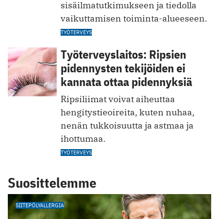
sisäilmatutkimukseen ja tiedolla
vaikuttamisen toiminta-alueeseen.
TYÖTERVEYS
Työterveyslaitos: Ripsien
pidennysten tekijöiden ei
kannata ottaa pidennyksiä
Ripsiliimat voivat aiheuttaa
hengitystieoireita, kuten nuhaa,
nenän tukkoisuutta ja astmaa ja
ihottumaa.
TYÖTERVEYS
Suosittelemme
SIITEPÖLYALLERGIA