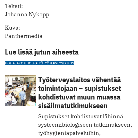
Teksti:
Johanna Nykopp
Kuva:
Panthermedia
Lue lisää jutun aiheesta
HOITAJA
KOTIHOITOTYÖ
TYÖTERVEYSLAITOS
Työterveyslaitos vähentää
toimintojaan – supistukset
kohdistuvat muun muassa
sisäilmatutkimukseen
Supistukset kohdistuvat lähinnä
systeemibiologiseen tutkimukseen,
työhygieniapalveluihin,