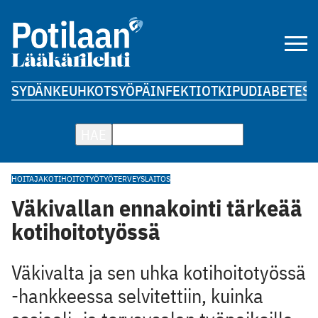
SYDÄN
KEUHKOT
SYÖPÄ
INFEKTIOT
KIPU
DIABETES
A
HAE
HOITAJA
KOTIHOITOTYÖ
TYÖTERVEYSLAITOS
Väkivallan ennakointi tärkeää
kotihoitotyössä
Väkivalta ja sen uhka kotihoitotyössä
-hankkeessa selvitettiin, kuinka