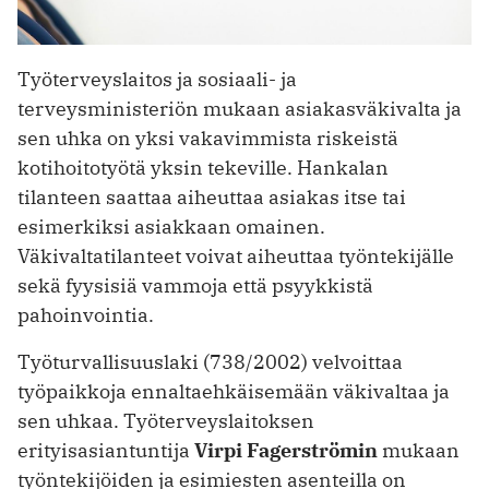
Työterveyslaitos ja sosiaali- ja
terveysministeriön mukaan asiakasväkivalta ja
sen uhka on yksi vakavimmista riskeistä
kotihoitotyötä yksin tekeville. Hankalan
tilanteen saattaa aiheuttaa asiakas itse tai
esimerkiksi asiakkaan omainen.
Väkivaltatilanteet voivat aiheuttaa työntekijälle
sekä fyysisiä vammoja että psyykkistä
pahoinvointia.
Työturvallisuuslaki (738/2002) velvoittaa
työpaikkoja ennaltaehkäisemään väkivaltaa ja
sen uhkaa. Työterveyslaitoksen
erityisasiantuntija
Virpi Fagerströmin
mukaan
työntekijöiden ja esimiesten asenteilla on