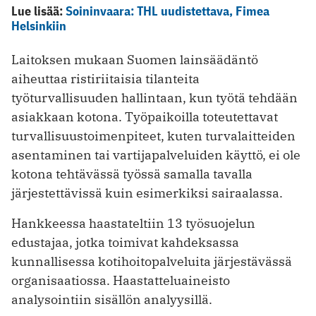
Lue lisää:
Soininvaara: THL uudistettava, Fimea
Helsinkiin
Laitoksen mukaan Suomen lainsäädäntö
aiheuttaa ristiriitaisia tilanteita
työturvallisuuden hallintaan, kun työtä tehdään
asiakkaan kotona. Työpaikoilla toteutettavat
turvallisuustoimenpiteet, kuten turvalaitteiden
asentaminen tai vartijapalveluiden käyttö, ei ole
kotona tehtävässä työssä samalla tavalla
järjestettävissä kuin esimerkiksi sairaalassa.
Hankkeessa haastateltiin 13 työsuojelun
edustajaa, jotka toimivat kahdeksassa
kunnallisessa kotihoitopalveluita järjestävässä
organisaatiossa. Haastatteluaineisto
analysointiin sisällön analyysillä.