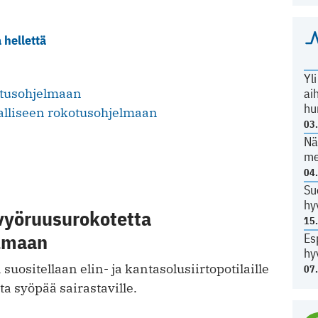
 hellettä
Yl
otusohjelmaan
ai
hu
alliseen rokotusohjelmaan
03
Nä
me
04
Su
hy
 vyöruusurokotetta
15
lmaan
Es
hy
ä suositellaan elin- ja kantasolusiirtopotilaille
07
a syöpää sairastaville.