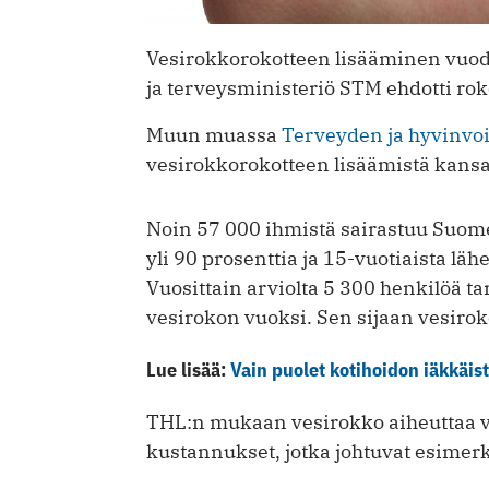
Vesirokkorokotteen lisääminen vuode
ja terveysministeriö STM ehdotti ro
Muun muassa
Terveyden ja hyvinvoi
vesirokkorokotteen lisäämistä kansa
Noin 57 000 ihmistä sairastuu Suome
yli 90 prosenttia ja 15-vuotiaista läh
Vuosittain arviolta 5 300 henkilöä t
vesirokon vuoksi. Sen sijaan vesiro
Lue lisää:
Vain puolet kotihoidon iäkkäist
THL:n mukaan vesirokko aiheuttaa v
kustannukset, jotka johtuvat esimer