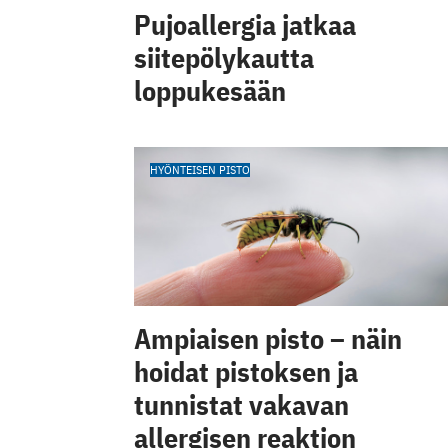
Pujoallergia jatkaa
siitepölykautta
loppukesään
HYÖNTEISEN PISTO
Ampiaisen pisto – näin
hoidat pistoksen ja
tunnistat vakavan
allergisen reaktion