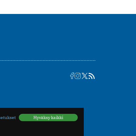
setukset
Hyväksy kaikki