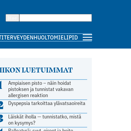
Hae
TI
TERVEYDENHUOLTO
MIELIPIDE
IIKON LUETUIMMAT
1
Ampiaisen pisto – näin hoidat
pistoksen ja tunnistat vakavan
allergisen reaktion
2
Dyspepsia tarkoittaa ylävatsaoireita
3
Läiskät iholla — tunnistatko, mistä
on kysymys?
Palleatyrä: syyt, oireet ja hoito