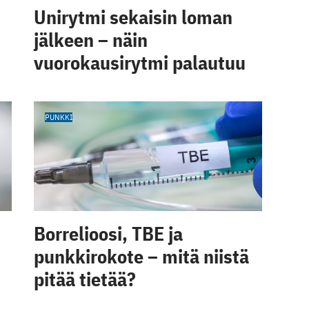
Unirytmi sekaisin loman
jälkeen – näin
vuorokausirytmi palautuu
PUNKKI
Borrelioosi, TBE ja
punkkirokote – mitä niistä
pitää tietää?