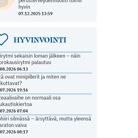
perusterveydenhuolto toimii
hyvin
07.12.2025 13:59
HYVINVOINTI
irytmi sekaisin loman jälkeen – näin
orokausirytmi palautuu
.08.2026 06:13
tä ovat minipillerit ja miten ne
ikuttavat?
.07.2026 19:16
teaalivaihe on normaali osa
ukautiskiertoa
.07.2026 07:04
ohiiri silmässä – ärsyttävä, mutta yleensä
araton vaiva
.07.2026 08:17