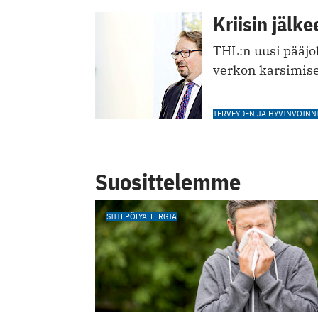
Kriisin jälke
THL:n uusi pääjo
verkon karsimise
TERVEYDEN JA HYVINVOINNI
Suosittelemme
SIITEPÖLYALLERGIA