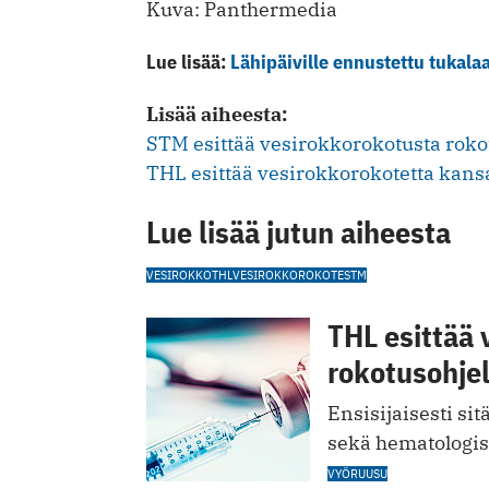
Kuva: Panthermedia
Lue lisää:
Lähipäiville ennustettu tukalaa
Lisää aiheesta:
STM esittää vesirokkorokotusta rok
THL esittää vesirokkorokotetta kans
Lue lisää jutun aiheesta
VESIROKKO
THL
VESIROKKOROKOTE
STM
THL esittää
rokotusohje
Ensisijaisesti sit
sekä hematologist
VYÖRUUSU