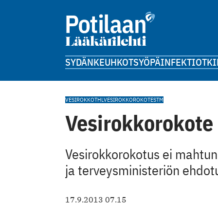
SYDÄN
KEUHKOT
SYÖPÄ
INFEKTIOT
KI
VESIROKKO
THL
VESIROKKOROKOTE
STM
Vesirokkorokote 
Vesirokkorokotus ei mahtunu
ja terveysministeriön ehdot
17.9.2013 07.15