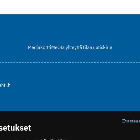
Mediakortti
Me
Ota yhteyttä
Tilaa uutiskirje
hti.fi
Evästea
asetukset