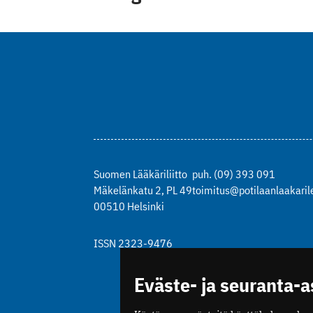
Suomen Lääkäriliitto
puh. (09) 393 091
Mäkelänkatu 2, PL 49
toimitus@potilaanlaakarile
00510 Helsinki
ISSN 2323-9476
Eväste- ja seuranta-