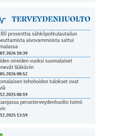
TERVEYDENHUOLTO
i 80 prosenttia sähköpotkulautailun
heuttamista aivovammoista sattui
malassa
.07.2026 10:39
iden oireiden vuoksi suomalaiset
nevät lääkäriin
.05.2026 08:52
omalaisen tehohoidon tulokset ovat
viä
.12.2025 08:19
panjassa perusterveydenhuolto toimii
vin
.12.2025 13:59