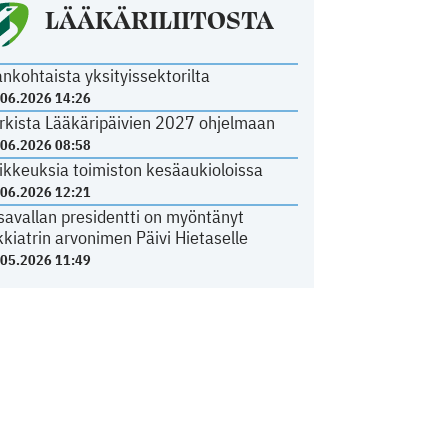
LÄÄKÄRILIITOSTA
ankohtaista yksityissektorilta
.06.2026 14:26
rkista Lääkäripäivien 2027 ohjelmaan
.06.2026 08:58
ikkeuksia toimiston kesäaukioloissa
.06.2026 12:21
savallan presidentti on myöntänyt
kkiatrin arvonimen Päivi Hietaselle
.05.2026 11:49