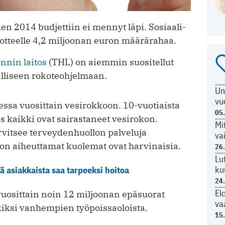
n 2014 budjettiin ei mennyt läpi. Sosiaali-
kotteelle 4,2 miljoonan euron määrärahaa.
nnin laitos
(THL) on aiemmin suositellut
lliseen rokoteohjelmaan.
Un
vu
ssa vuosittain vesirokkoon. 10-vuotiaista
05
es kaikki ovat sairastaneet vesirokon.
Mi
arvitsee terveydenhuollon palveluja
va
kon aiheuttamat kuolemat ovat harvinaisia.
26
Lu
ku
ä asiakkaista saa tarpeeksi hoitoa
24
El
uosittain noin 12 miljoonan epäsuorat
va
kiksi vanhempien työpoissaoloista.
15