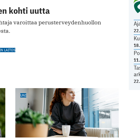
en kohti uutta
htaja varoittaa perusterveydenhuollon
Aj
sta.
22
Ku
18
N LAITOS
Po
11
Ta
ar
22
UNI