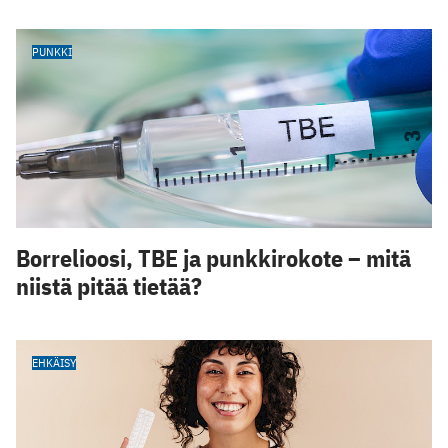
PUNKKI
Borrelioosi, TBE ja punkkirokote – mitä
niistä pitää tietää?
EHKÄISY