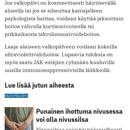
Jos valkopälvi on kosmeettisesti häiritsevällä
alueella tai jos se aiheuttaa kantajalleen
psykologista haittaa, voidaan käyttää jaksoittain
hoitoa vahvalla kortisonivoiteella tai
pitkäaikaista takrolimuusivoidehoitoa.
Laaja-alaiseen valkopälveen voidaan kokeilla
ultraviolettivalohoitoa. Lupaavia tuloksia on
myös saatu JAK-estäjien ryhmään kuuluvilla
uusilla immunosuppressiivisilla lääkkeillä.
Lue lisää jutun aiheesta
VALKOPÄLVI
IHO
Punainen ihottuma nivusessa
voi olla nivussilsa
Nivussilsaa esiintyy pääasiallisesti