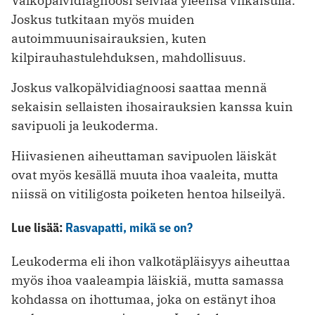
Valkopälvidiagnoosi selviää yleensä vilkaisulla.
Joskus tutkitaan myös muiden
autoimmuunisairauksien, kuten
kilpirauhastulehduksen, mahdollisuus.
Joskus valkopälvidiagnoosi saattaa mennä
sekaisin sellaisten ihosairauksien kanssa kuin
savipuoli ja leukoderma.
Hiivasienen aiheuttaman savipuolen läiskät
ovat myös kesällä muuta ihoa vaaleita, mutta
niissä on vitiligosta poiketen hentoa hilseilyä.
Lue lisää:
Rasvapatti, mikä se on?
Leukoderma eli ihon valkotäpläisyys aiheuttaa
myös ihoa vaaleampia läiskiä, mutta samassa
kohdassa on ihottumaa, joka on estänyt ihoa