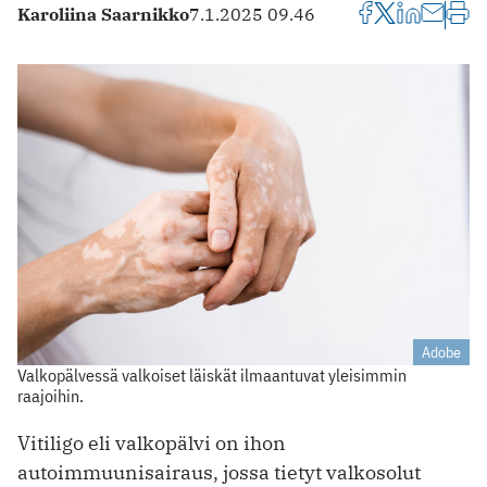
Karoliina Saarnikko
7.1.2025 09.46
Adobe
Valkopälvessä valkoiset läiskät ilmaantuvat yleisimmin
raajoihin.
Vitiligo eli valkopälvi on ihon
autoimmuunisairaus, jossa tietyt valkosolut