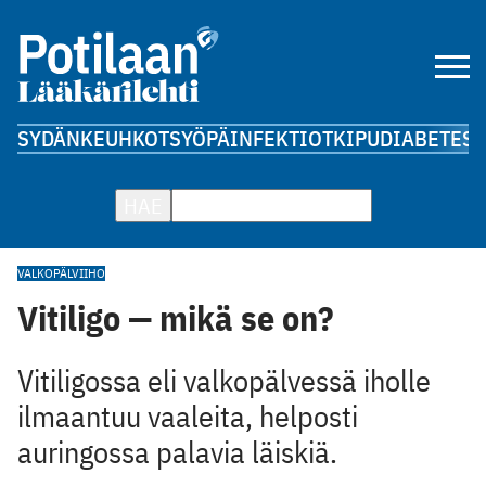
SYDÄN
KEUHKOT
SYÖPÄ
INFEKTIOT
KIPU
DIABETES
A
HAE
VALKOPÄLVI
IHO
Vitiligo — mikä se on?
Vitiligossa eli valkopälvessä iholle
ilmaantuu vaaleita, helposti
auringossa palavia läiskiä.