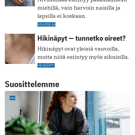
miehillä, vain harvoin naisilla ja
lapsilla ei koskaan.
NIVUSSILSA
Hikinäpyt — tunnetko oireet?
Hikinäpyt ovat yleisiä vauvoilla,
mutta niitä esiintyy myös aikuisilla.
HIKINÄPPY
Suosittelemme
UNI