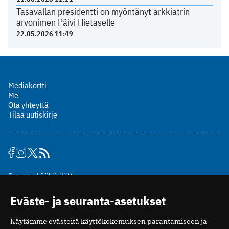
Tasavallan presidentti on myöntänyt arkkiatrin
arvonimen Päivi Hietaselle
22.05.2026 11:49
Mediakortti
Me
Ota yhteyttä
Tilaa uutiskirje
Suomen Lääkäriliitto
Mäkelänkatu 2, PL 49
Eväste- ja seuranta-asetukset
00510 Helsinki
puh. (09) 393 091
Käytämme evästeitä käyttökokemuksen parantamiseen ja
toimitus@potilaanlaakarilehti.fi