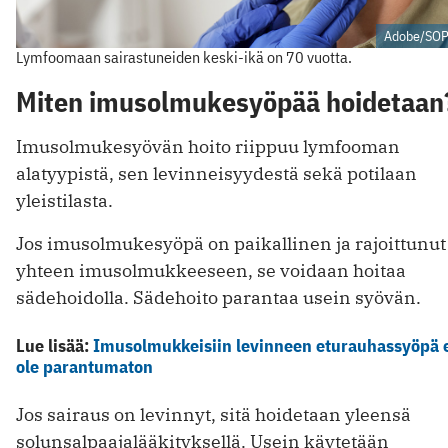
Adobe/SO
Lymfoomaan sairastuneiden keski-ikä on 70 vuotta.
Miten imusolmukesyöpää hoidetaan
Imusolmukesyövän hoito riippuu lymfooman
alatyypistä, sen levinneisyydestä sekä potilaan
yleistilasta.
Jos imusolmukesyöpä on paikallinen ja rajoittunut
yhteen imusolmukkeeseen, se voidaan hoitaa
sädehoidolla. Sädehoito parantaa usein syövän.
Lue lisää:
Imusolmukkeisiin levinneen eturauhassyöpä 
ole parantumaton
Jos sairaus on levinnyt, sitä hoidetaan yleensä
solunsalpaajalääkityksellä. Usein käytetään