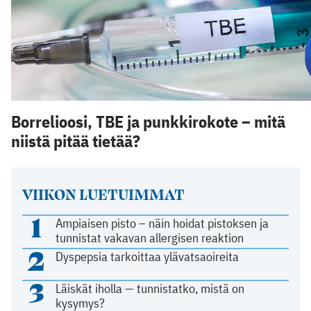
Borrelioosi, TBE ja punkkirokote – mitä
niistä pitää tietää?
VIIKON LUETUIMMAT
1
Ampiaisen pisto – näin hoidat pistoksen ja
tunnistat vakavan allergisen reaktion
2
Dyspepsia tarkoittaa ylävatsaoireita
3
Läiskät iholla — tunnistatko, mistä on
kysymys?