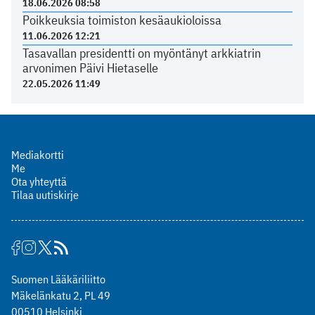
18.06.2026 08:58
Poikkeuksia toimiston kesäaukioloissa
11.06.2026 12:21
Tasavallan presidentti on myöntänyt arkkiatrin
arvonimen Päivi Hietaselle
22.05.2026 11:49
Mediakortti
Me
Ota yhteyttä
Tilaa uutiskirje
Suomen Lääkäriliitto
Mäkelänkatu 2, PL 49
00510 Helsinki