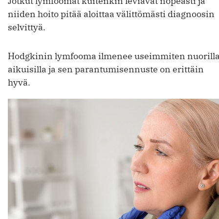
Jotkut lymfoomat kuitenkin leviävät nopeasti ja
niiden hoito pitää aloittaa välittömästi diagnoosin
selvittyä.
Hodgkinin lymfooma ilmenee useimmiten nuorill
aikuisilla ja sen parantumisennuste on erittäin
hyvä.