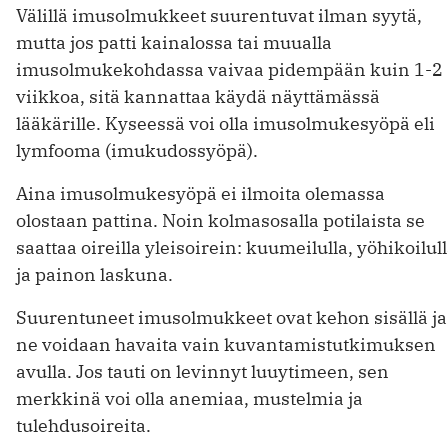
Välillä imusolmukkeet suurentuvat ilman syytä,
mutta jos patti kainalossa tai muualla
imusolmukekohdassa vaivaa pidempään kuin 1-2
viikkoa, sitä kannattaa käydä näyttämässä
lääkärille. Kyseessä voi olla imusolmukesyöpä eli
lymfooma (imukudossyöpä).
Aina imusolmukesyöpä ei ilmoita olemassa
olostaan pattina. Noin kolmasosalla potilaista se
saattaa oireilla yleisoirein: kuumeilulla, yöhikoilul
ja painon laskuna.
Suurentuneet imusolmukkeet ovat kehon sisällä ja
ne voidaan havaita vain kuvantamistutkimuksen
avulla. Jos tauti on levinnyt luuytimeen, sen
merkkinä voi olla anemiaa, mustelmia ja
tulehdusoireita.