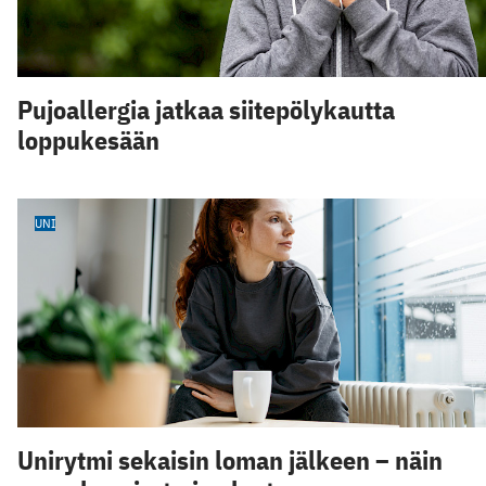
Pujoallergia jatkaa siitepölykautta
loppukesään
UNI
Unirytmi sekaisin loman jälkeen – näin