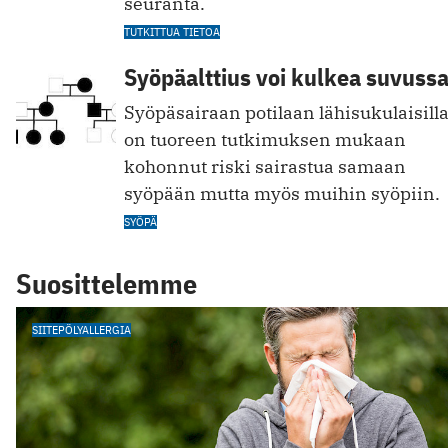
seuranta.
TUTKITTUA TIETOA
Syöpäalttius voi kulkea suvuss
Syöpäsairaan potilaan lähisukulaisill
on tuoreen tutkimuksen mukaan
kohonnut riski sairastua samaan
syöpään mutta myös muihin syöpiin.
SYÖPÄ
Suosittelemme
SIITEPÖLYALLERGIA