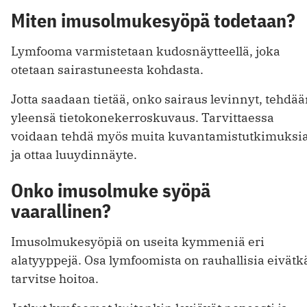
Miten imusolmukesyöpä todetaan?
Lymfooma varmistetaan kudosnäytteellä, joka
otetaan sairastuneesta kohdasta.
Jotta saadaan tietää, onko sairaus levinnyt, tehdä
yleensä tietokonekerroskuvaus. Tarvittaessa
voidaan tehdä myös muita kuvantamistutkimuksi
ja ottaa luuydinnäyte.
Onko imusolmuke syöpä
vaarallinen?
Imusolmukesyöpiä on useita kymmeniä eri
alatyyppejä. Osa lymfoomista on rauhallisia eivätk
tarvitse hoitoa.