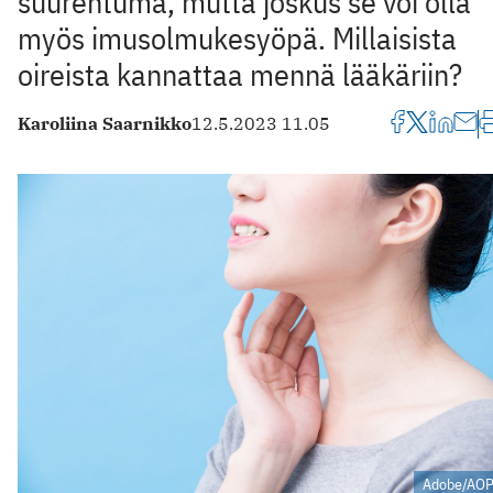
suurentuma, mutta joskus se voi olla
myös imusolmukesyöpä. Millaisista
oireista kannattaa mennä lääkäriin?
Karoliina Saarnikko
12.5.2023 11.05
Adobe/AO