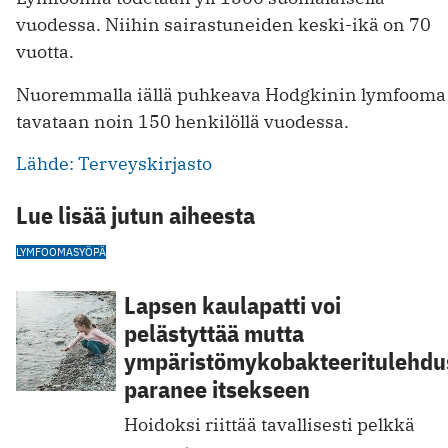
vuodessa. Niihin sairastuneiden keski-ikä on 70
vuotta.
Nuoremmalla iällä puhkeava Hodgkinin lymfooma
tavataan noin 150 henkilöllä vuodessa.
Lähde: Terveyskirjasto
Lue lisää jutun aiheesta
LYMFOOMA
SYÖPÄ
Lapsen kaulapatti voi
pelästyttää mutta
ympäristömykobakteeritulehdu
paranee itsekseen
Hoidoksi riittää tavallisesti pelkkä