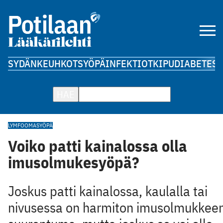
SYDÄN
KEUHKOT
SYÖPÄ
INFEKTIOT
KIPU
DIABETES
A
HAE
LYMFOOMA
SYÖPÄ
Voiko patti kainalossa olla
imusolmukesyöpä?
Joskus patti kainalossa, kaulalla tai
nivusessa on harmiton imusolmukkee