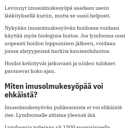
Levinnyt imusolmukesyöpä saadaan usein
lääkityksellä kuriin, mutta se uusii helposti.
Nykyään imusolmukesyövän hoidossa voidaan
käyttää myös biologisia hoitoa. Jos lymfooma uusi
nopeasti hoidon loppumisen jälkeen, voidaan
joissa alatyypeissä harkita kantasoluhoitoa.
Hoidot kehittyvät jatkuvasti ja niiden tulokset
paranevat koko ajan.
Miten imusolmukesyöpää voi
ehkäistä?
Imusolmukesyövän puhkeamista ei voi ehkäistä
itse. Lymfoomalle altistaa yleensä ikä.
Lymfoomia todetaan yli 1500 suomalaisella