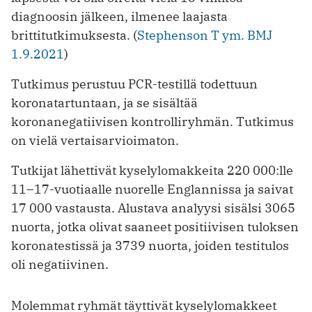
diagnoosin jälkeen, ilmenee laajasta
brittitutkimuksesta. (
Stephenson T ym. BMJ
1.9.2021
)
Tutkimus perustuu PCR-testillä todettuun
koronatartuntaan, ja se sisältää
koronanegatiivisen kontrolliryhmän. Tutkimus
on vielä vertaisarvioimaton.
Tutkijat lähettivät kyselylomakkeita 220 000:lle
11–17-vuotiaalle nuorelle Englannissa ja saivat
17 000 vastausta. Alustava analyysi sisälsi 3065
nuorta, jotka olivat saaneet positiivisen tuloksen
koronatestissä ja 3739 nuorta, joiden testitulos
oli negatiivinen.
Molemmat ryhmät täyttivät kyselylomakkeet