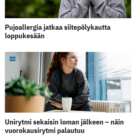
Pujoallergia jatkaa siitepölykautta
loppukesään
UNI
Unirytmi sekaisin loman jälkeen – näin
vuorokausirytmi palautuu