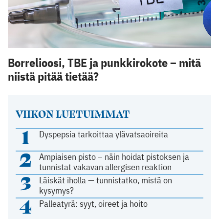
Borrelioosi, TBE ja punkkirokote – mitä
niistä pitää tietää?
VIIKON LUETUIMMAT
1
Dyspepsia tarkoittaa ylävatsaoireita
2
Ampiaisen pisto – näin hoidat pistoksen ja
tunnistat vakavan allergisen reaktion
3
Läiskät iholla — tunnistatko, mistä on
kysymys?
4
Palleatyrä: syyt, oireet ja hoito