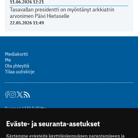
11.06.2026 12:21
Tasavallan presidentti on myöntänyt arkkiatrin
arvonimen Päivi Hietaselle
22.05.2026 11:49
Mediakortti
Me
Ota yhteyttä
Tilaa uutiskirje
Suomen Lääkäriliitto
Mäkelänkatu 2, PL 49
Eväste- ja seuranta-asetukset
00510 Helsinki
puh. (09) 393 091
Käytämme evästeitä käyttökokemuksen parantamiseen ja
toimitus@potilaanlaakarilehti.fi