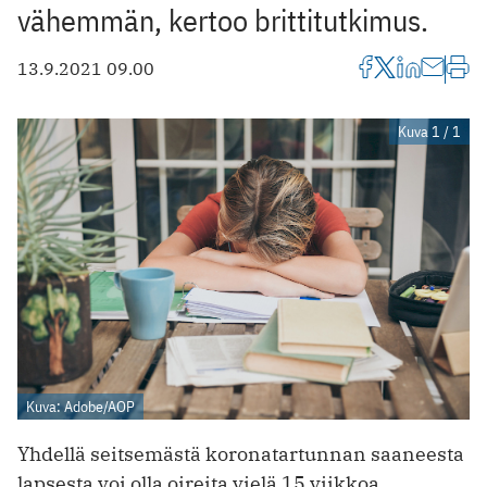
vähemmän, kertoo brittitutkimus.
13.9.2021 09.00
Kuva 1 / 1
Kuva: Adobe/AOP
Yhdellä seitsemästä koronatartunnan saaneesta
lapsesta voi olla oireita vielä 15 viikkoa