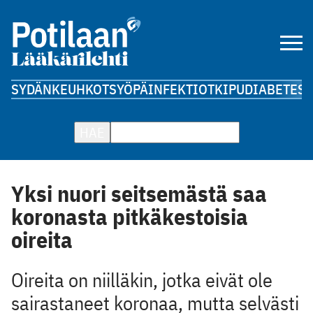
SYDÄN
KEUHKOT
SYÖPÄ
INFEKTIOT
KIPU
DIABETES
A
HAE
Yksi nuori seitsemästä saa
koronasta pitkäkestoisia
oireita
Oireita on niilläkin, jotka eivät ole
sairastaneet koronaa, mutta selvästi