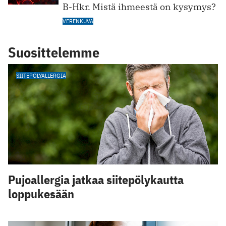
B-Hkr. Mistä ihmeestä on kysymys?
VERENKUVA
Suosittelemme
SIITEPÖLYALLERGIA
Pujoallergia jatkaa siitepölykautta
loppukesään