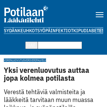
SYDÄN
KEUHKOT
SYÖPÄ
INFEKTIOT
KIPU
DIABETES
A
HAE
VERENLUOVUTUS
VERI
VERIPALVELU
Yksi verenluovutus auttaa
jopa kolmea potilasta
Verestä tehtäviä valmisteita ja
lääkkeitä tarvitaan muun muassa