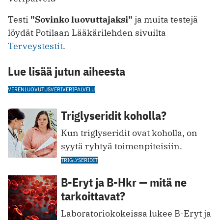
Testi
"Sovinko luovuttajaksi"
ja muita testejä
löydät Potilaan Lääkärilehden sivuilta
Terveystestit
.
Lue lisää jutun aiheesta
VERENLUOVUTUS
VERI
VERIPALVELU
Triglyseridit koholla?
Kun triglyseridit ovat koholla, on
syytä ryhtyä toimenpiteisiin.
TRIGLYSERIDIT
B-Eryt ja B-Hkr — mitä ne
tarkoittavat?
Laboratoriokokeissa lukee B-Eryt ja