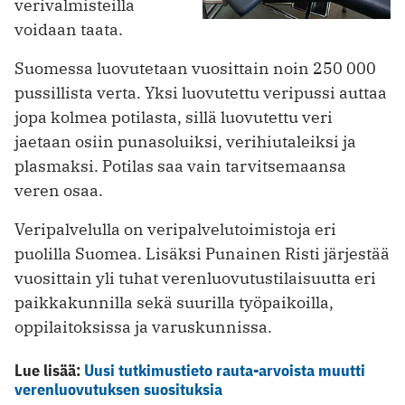
verivalmisteilla
voidaan taata.
Suomessa luovutetaan vuosittain noin 250 000
pussillista verta. Yksi luovutettu veripussi auttaa
jopa kolmea potilasta, sillä luovutettu veri
jaetaan osiin punasoluiksi, verihiutaleiksi ja
plasmaksi. Potilas saa vain tarvitsemaansa
veren osaa.
Veripalvelulla on veripalvelutoimistoja eri
puolilla Suomea. Lisäksi Punainen Risti järjestää
vuosittain yli tuhat verenluovutustilaisuutta eri
paikkakunnilla sekä suurilla työpaikoilla,
oppilaitoksissa ja varuskunnissa.
Lue lisää:
Uusi tutkimustieto rauta-arvoista muutti
verenluovutuksen suosituksia