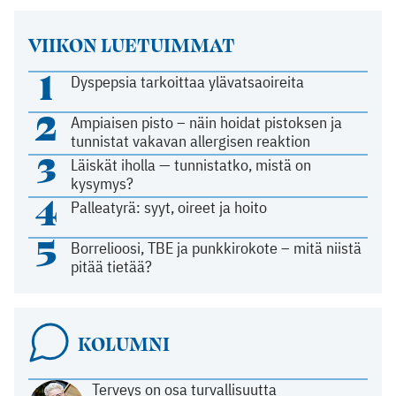
VIIKON LUETUIMMAT
1
Dyspepsia tarkoittaa ylävatsaoireita
2
Ampiaisen pisto – näin hoidat pistoksen ja
tunnistat vakavan allergisen reaktion
3
Läiskät iholla — tunnistatko, mistä on
kysymys?
4
Palleatyrä: syyt, oireet ja hoito
5
Borrelioosi, TBE ja punkkirokote – mitä niistä
pitää tietää?
KOLUMNI
Terveys on osa turvallisuutta