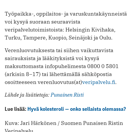
Työpaikka-, oppilaitos- ja varuskuntakäynneistä
voi kysyä suoraan seuraavista
veripalvelutoimistoista: Helsingin Kivihaka,
Turku, Tampere, Kuopio, Seinäjoki ja Oulu.
Verenluovutuksesta tai siihen vaikuttavista
sairauksista ja lääkityksistä voi kysyä
maksuttomasta infopuhelimesta 0800 0 5801
(arkisin 8–17) tai lähettämällä sähköpostia
osoitteeseen verenluovutus(at)
veripalvelu.fi
.
Lähde ja lisätietoja:
Punainen Risti
Lue lisää:
Hyvä kolesteroli — onko sellaista olemassa?
Kuva: Jari Härkönen / Suomen Punaisen Ristin
Veripalvelu