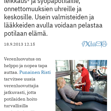
leikkaus- ja syöpäpotilaille,
onnettomuuksien uhreille ja
keskosille. Usein valmisteiden ja
lääkkeiden avulla voidaan pelastaa
potilaan elämä.
18.9.2013 12.15
Verenluovutus on
Kuva 1 / 1
helppo ja nopea tapa
auttaa.
Punainen Risti
tarvitsee uusia
verenluovuttajia
jatkuvasti, jotta
potilaiden hoito
turvallisilla