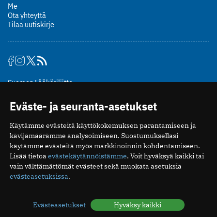
Me
Ota yhteyttä
Tilaa uutiskirje
Suomen Lääkäriliitto
Mäkelänkatu 2, PL 49
Eväste- ja seuranta-asetukset
00510 Helsinki
puh. (09) 393 091
Käytämme evästeitä käyttökokemuksen parantamiseen ja
toimitus@potilaanlaakarilehti.fi
kävijämäärämme analysoimiseen. Suostumuksellasi
käytämme evästeitä myös markkinoinnin kohdentamiseen.
ISSN 2323-9476
Lisää tietoa
evästekäytännöistämme
. Voit hyväksyä kaikki tai
vain välttämättömät evästeet sekä muokata asetuksia
evästeasetuksissa
.
Evästeasetukset
Hyväksy kaikki